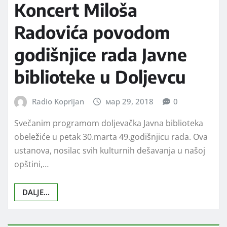
Koncert Miloša
Radovića povodom
godišnjice rada Javne
biblioteke u Doljevcu
Radio Koprijan
мар 29, 2018
0
Svečanim programom doljevačka Javna biblioteka
obeležiće u petak 30.marta 49.godišnjicu rada. Ova
ustanova, nosilac svih kulturnih dešavanja u našoj
opštini,…
DALJE...