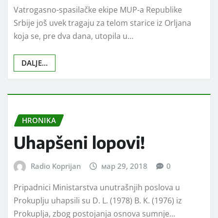
Vatrogasno-spasilačke ekipe MUP-a Republike
Srbije još uvek tragaju za telom starice iz Orljana
koja se, pre dva dana, utopila u…
DALJE...
HRONIKA
Uhapšeni lopovi!
Radio Koprijan
мар 29, 2018
0
Pripadnici Ministarstva unutrašnjih poslova u
Prokuplјu uhapsili su D. L. (1978) B. K. (1976) iz
Prokuplјa, zbog postojanja osnova sumnje…