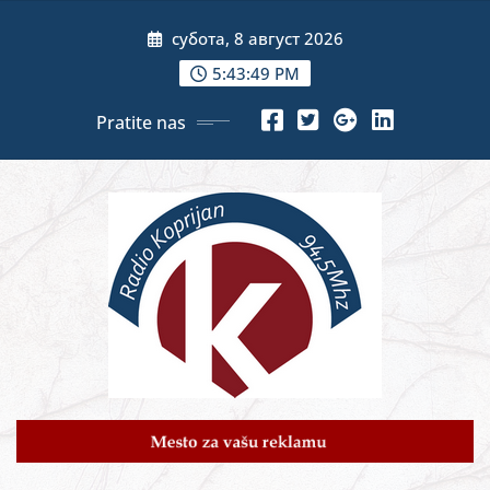
Skip
субота, 8 август 2026
to
content
5:43:51 PM
Pratite nas