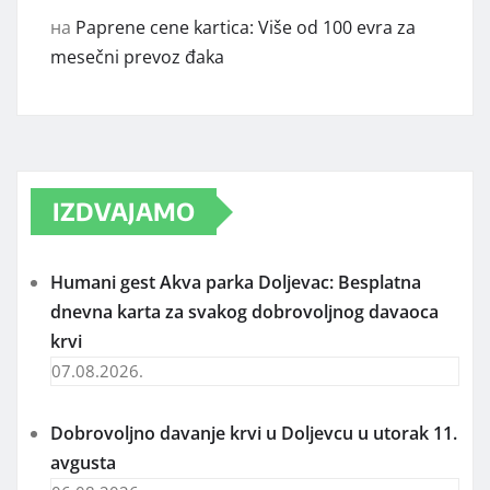
на
Paprene cene kartica: Više od 100 evra za
mesečni prevoz đaka
IZDVAJAMO
Humani gest Akva parka Doljevac: Besplatna
dnevna karta za svakog dobrovoljnog davaoca
krvi
07.08.2026.
Dobrovoljno davanje krvi u Doljevcu u utorak 11.
avgusta