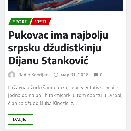
SPORT
VESTI
Pukovac ima najbolju
srpsku džudistkinju
Dijanu Stanković
Radio Koprijan
мар 31, 2018
0
Državna džudo šampionka, reprezentativka Srbije i
jedna od najboljih takmičarki u tom sportu u Evropi,
članica džudo kluba Kinezis iz…
DALJE...