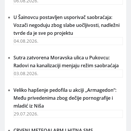
06.08.2026.
U Šainovcu postavljen usporivač saobraćaja:
Vozači negoduju zbog slabe uočljivosti, nadležni
tvrde da je sve po projektu
04.08.2026.
Sutra zatvorena Moravska ulica u Pukovcu:
Radovi na kanalizaciji menjaju režim saobraćaja
03.08.2026.
Veliko hapšenje pedofila u akciji „Armagedon“:
Među privedenima zbog dečije pornografije i
mladić iz Niša
29.07.2026.
CRVENI METEOALARM I HITNA SMS