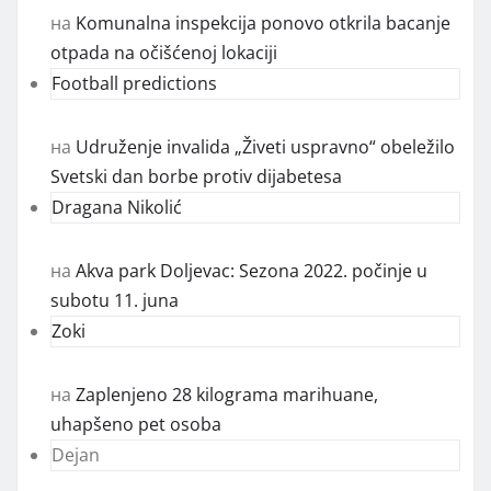
на
Komunalna inspekcija ponovo otkrila bacanje
otpada na očišćenoj lokaciji
Football predictions
на
Udruženje invalida „Živeti uspravno“ obeležilo
Svetski dan borbe protiv dijabetesa
Dragana Nikolić
на
Akva park Doljevac: Sezona 2022. počinje u
subotu 11. juna
Zoki
на
Zaplenjeno 28 kilograma marihuane,
uhapšeno pet osoba
Dejan