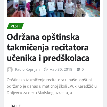
VESTI
Održana opštinska
takmičenja recitatora
učenika i predškolaca
Radio Koprijan
мар 30, 2018
0
Opštinsko takmičenje recitatora u našoj opštini
održano je danas u matičnoj školi „Vuk Karadžić“u
Doljevcu za decu školskog uzrasta, a…
DALJE...