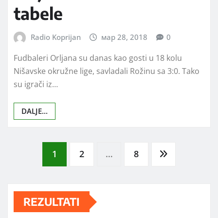
tabele
Radio Koprijan
мар 28, 2018
0
Fudbaleri Orljana su danas kao gosti u 18 kolu
Nišavske okružne lige, savladali Rožinu sa 3:0. Tako
su igrači iz…
DALJE...
Posts
1
2
…
8
pagination
REZULTATI