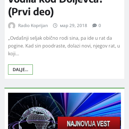
(Prvi deo)
Radio Koprijan
мар 29, 2018
0
„Ovdašnji seljak obično rodi sina, pa ide u rat da
pogine. Kad sin poodraste, dolazi novi, njegov rat, u
koji…
DALJE...