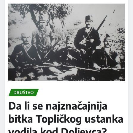
DRUŠTVO
Da li se najznačajnija
bitka Topličkog ustanka
vodila kod Doljevca?