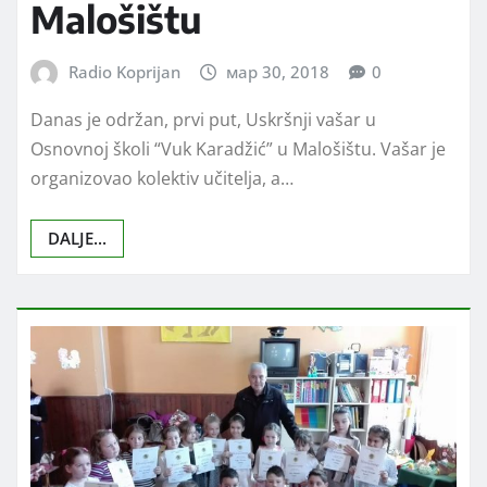
Malošištu
Radio Koprijan
мар 30, 2018
0
Danas je održan, prvi put, Uskršnji vašar u
Osnovnoj školi “Vuk Karadžić” u Malošištu. Vašar je
organizovao kolektiv učitelja, a…
DALJE...