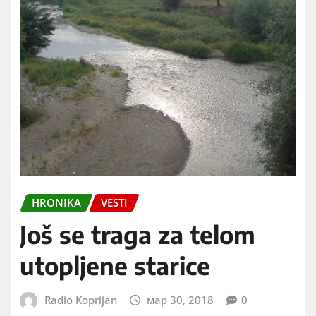
HRONIKA
VESTI
Još se traga za telom
utopljene starice
Radio Koprijan
мар 30, 2018
0