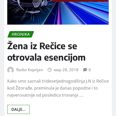
HRONIKA
Žena iz Rečice se
otrovala esencijom
Radio Koprijan
мар 28, 2018
0
Kako smo saznali tridesetjednogodišnja J.N iz Rečice
kod Žitorađe, preminula je danas popodne i to
najverovatnije od posledica trovanja .…
DALJE...