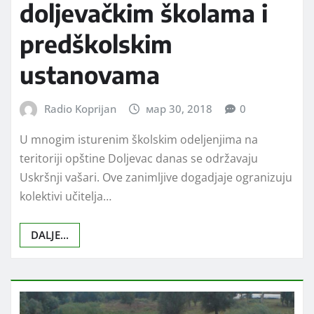
doljevačkim školama i
predškolskim
ustanovama
Radio Koprijan
мар 30, 2018
0
U mnogim isturenim školskim odeljenjima na
teritoriji opštine Doljevac danas se održavaju
Uskršnji vašari. Ove zanimljive dogadjaje ogranizuju
kolektivi učitelja…
DALJE...