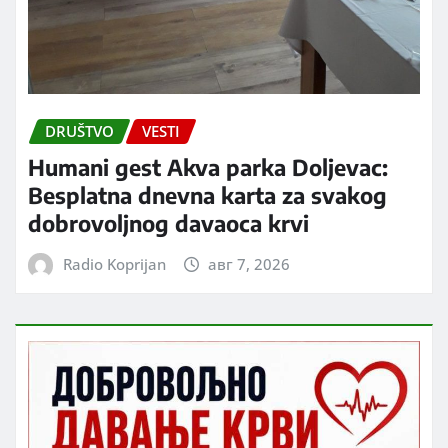
DRUŠTVO
VESTI
Humani gest Akva parka Doljevac:
Besplatna dnevna karta za svakog
dobrovoljnog davaoca krvi
Radio Koprijan
авг 7, 2026