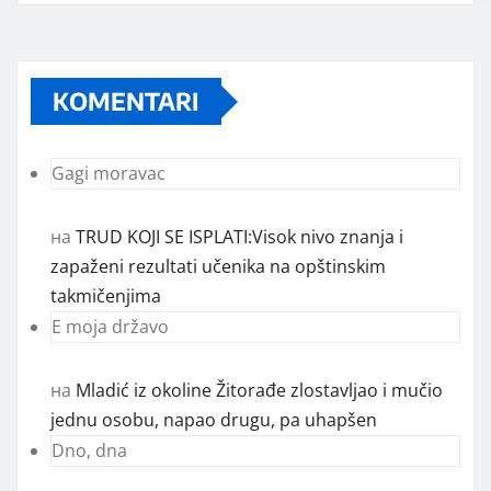
KOMENTARI
Gagi moravac
на
TRUD KOJI SE ISPLATI:Visok nivo znanja i
zapaženi rezultati učenika na opštinskim
takmičenjima
E moja državo
на
Mladić iz okoline Žitorađe zlostavljao i mučio
jednu osobu, napao drugu, pa uhapšen
Dno, dna