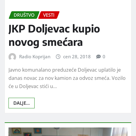
DRUŠTVO
VESTI
JKP Doljevac kupio
novog smećara
Radio Koprijan
сеп 28, 2018
0
Javno komunalano preduzeće Doljevac uplatilo je
danas novac za nov kamion za odvoz smeća. Vozilo
će u Doljevac stići u…
DALJE...