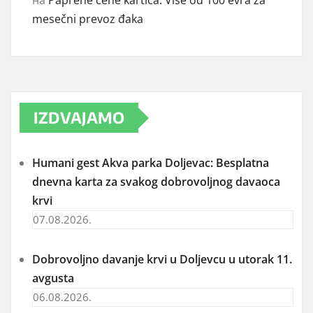
на
Paprene cene kartica: Više od 100 evra za
mesečni prevoz đaka
IZDVAJAMO
Humani gest Akva parka Doljevac: Besplatna
dnevna karta za svakog dobrovoljnog davaoca
krvi
07.08.2026.
Dobrovoljno davanje krvi u Doljevcu u utorak 11.
avgusta
06.08.2026.