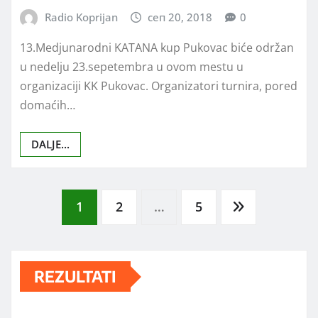
Radio Koprijan
сеп 20, 2018
0
13.Medjunarodni KATANA kup Pukovac biće održan
u nedelju 23.sepetembra u ovom mestu u
organizaciji KK Pukovac. Organizatori turnira, pored
domaćih…
DALJE...
Posts
1
2
…
5
pagination
REZULTATI