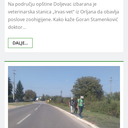
Na području opštine Doljevac izbarana je
veterinarska stanica „Irvas-vet“ iz Orljana da obavlja
poslove zoohigijene. Kako kaže Goran Stamenković
doktor…
DALJE...