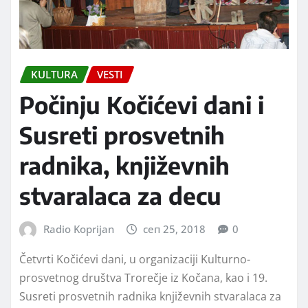
KULTURA
VESTI
Počinju Kočićevi dani i
Susreti prosvetnih
radnika, književnih
stvaralaca za decu
Radio Koprijan
сеп 25, 2018
0
Četvrti Kočićevi dani, u organizaciji Kulturno-
prosvetnog društva Trorečje iz Kočana, kao i 19.
Susreti prosvetnih radnika književnih stvaralaca za