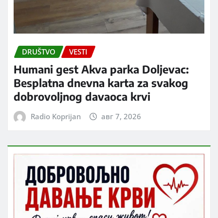
DRUŠTVO
VESTI
Humani gest Akva parka Doljevac:
Besplatna dnevna karta za svakog
dobrovoljnog davaoca krvi
Radio Koprijan
авг 7, 2026