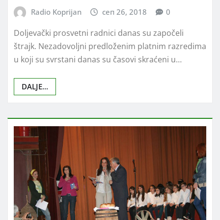
Radio Koprijan
сеп 26, 2018
0
Doljevački prosvetni radnici danas su započeli
štrajk. Nezadovoljni predloženim platnim razredima
u koji su svrstani danas su časovi skraćeni u…
DALJE...