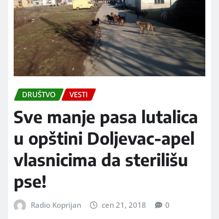
DRUŠTVO
VESTI
Sve manje pasa lutalica
u opštini Doljevac-apel
vlasnicima da sterilišu
pse!
Radio Koprijan
сеп 21, 2018
0