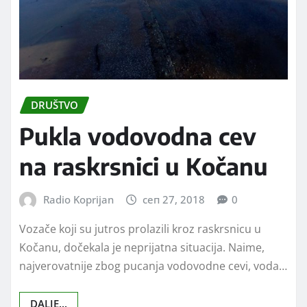
DRUŠTVO
Pukla vodovodna cev
na raskrsnici u Kočanu
Radio Koprijan
сеп 27, 2018
0
Vozače koji su jutros prolazili kroz raskrsnicu u
Kočanu, dočekala je neprijatna situacija. Naime,
najverovatnije zbog pucanja vodovodne cevi, voda…
DALJE...