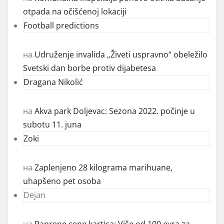
otpada na očišćenoj lokaciji
Football predictions
на
Udruženje invalida „Živeti uspravno“ obeležilo
Svetski dan borbe protiv dijabetesa
Dragana Nikolić
на
Akva park Doljevac: Sezona 2022. počinje u
subotu 11. juna
Zoki
на
Zaplenjeno 28 kilograma marihuane,
uhapšeno pet osoba
Dejan