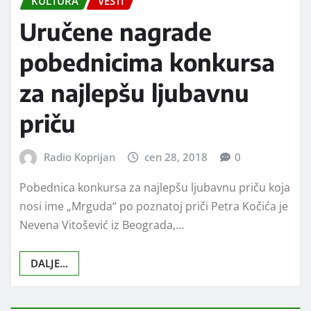
KULTURA
VESTI
Uručene nagrade
pobednicima konkursa
za najlepšu ljubavnu
priču
Radio Koprijan
сеп 28, 2018
0
Pobednica konkursa za najlepšu ljubavnu priču koja
nosi ime „Mrguda“ po poznatoj priči Petra Kočića je
Nevena Vitošević iz Beograda,…
DALJE...