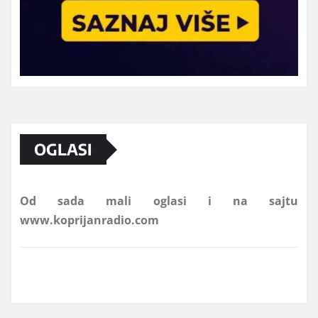
Marketing telefon 062 463 002
OGLASI
Od sada mali oglasi i na sajtu
www.koprijanradio.com