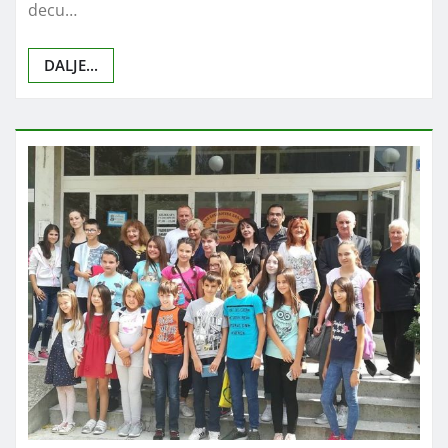
decu…
DALJE...