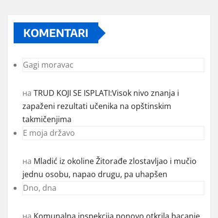
KOMENTARI
Gagi moravac
на
TRUD KOJI SE ISPLATI:Visok nivo znanja i
zapaženi rezultati učenika na opštinskim
takmičenjima
E moja državo
на
Mladić iz okoline Žitorađe zlostavljao i mučio
jednu osobu, napao drugu, pa uhapšen
Dno, dna
на
Komunalna inspekcija ponovo otkrila bacanje