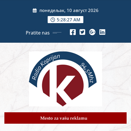
Skip
понедељак, 10 август 2026
to
content
5:28:29 AM
Pratite nas