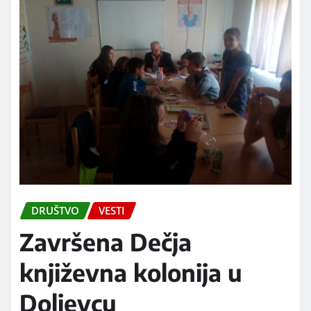
DRUŠTVO
VESTI
Završena Dečja
književna kolonija u
Doljevcu