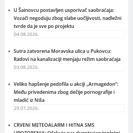
U Šainovcu postavljen usporivač saobraćaja:
Vozači negoduju zbog slabe uočljivosti, nadležni
tvrde da je sve po projektu
04.08.2026.
Sutra zatvorena Moravska ulica u Pukovcu:
Radovi na kanalizaciji menjaju režim saobraćaja
03.08.2026.
Veliko hapšenje pedofila u akciji „Armagedon“:
Među privedenima zbog dečije pornografije i
mladić iz Niša
29.07.2026.
CRVENI METEOALARM I HITNA SMS