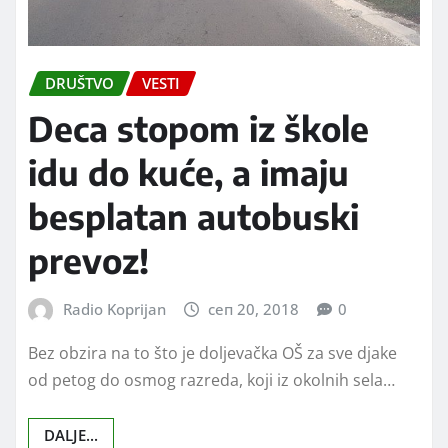
DRUŠTVO
VESTI
Deca stopom iz škole
idu do kuće, a imaju
besplatan autobuski
prevoz!
Radio Koprijan
сеп 20, 2018
0
Bez obzira na to što je doljevačka OŠ za sve djake
od petog do osmog razreda, koji iz okolnih sela…
DALJE...