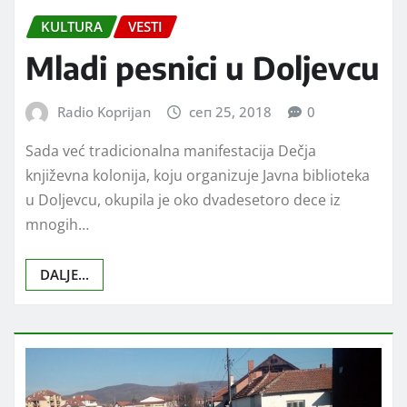
KULTURA
VESTI
Mladi pesnici u Doljevcu
Radio Koprijan
сеп 25, 2018
0
Sada već tradicionalna manifestacija Dečja
književna kolonija, koju organizuje Javna biblioteka
u Doljevcu, okupila je oko dvadesetoro dece iz
mnogih…
DALJE...