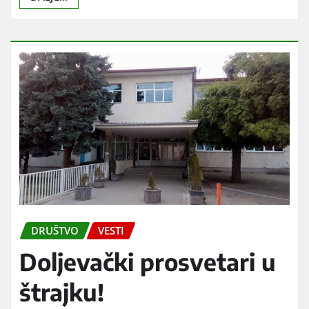
DRUŠTVO
VESTI
Doljevački prosvetari u
štrajku!