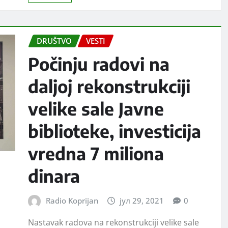
DRUŠTVO
VESTI
Počinju radovi na
daljoj rekonstrukciji
velike sale Javne
biblioteke, investicija
vredna 7 miliona
dinara
Radio Koprijan
јул 29, 2021
0
Nastavak radova na rekonstrukciji velike sale