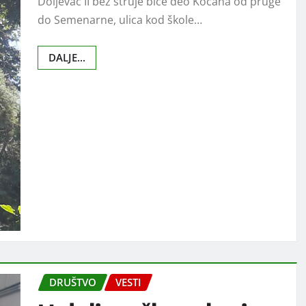
Doljevac II bez struje biće deo Kočana od pruge
do Semenarne, ulica kod škole…
DALJE...
DRUŠTVO
VESTI