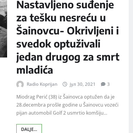
Nastavljeno suđenje
za tešku nesreću u
Šainovcu- Okrivljeni i
svedok optuživali
jedan drugog za smrt
mladića
Radio Koprijan
јул 30, 2021
3
Miodrag Perić (38) iz Šainovca optužen da je
28.decembra prošle godine u Šainovcu vozeći
pijan automobil Golf 2 usmrtio komšiju…
DALJE...