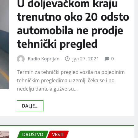
U doljevačkom kraju
trenutno oko 20 odsto
automobila ne prodje
tehnički pregled
Radio Koprijan
јул 27, 2021
0
Termin za tehnički pregled vozila na pojedinim
tehničkim pregledima u zemlji čeka se i po
nedelju dana, a gužve su…
DALJE...
DRUŠTVO
VESTI