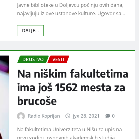
Javne biblioteke u Doljevcu počinju ovih dana,
najavljuju iz ove ustanove kulture. Ugovor sa…
DALJE...
DRUŠTVO
VESTI
Na niškim fakultetima
ima još 1562 mesta za
brucoše
Radio Koprijan
јул 28, 2021
0
Na fakultetima Univerziteta u Nišu za upis na
prvu godinu osnovnih akademskih studija,