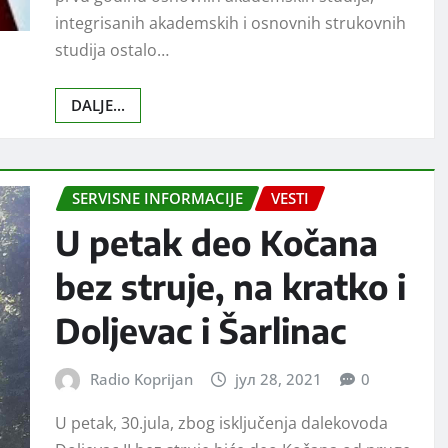
integrisanih akademskih i osnovnih strukovnih
studija ostalo…
DALJE...
SERVISNE INFORMACIJE
VESTI
U petak deo Kočana
bez struje, na kratko i
Doljevac i Šarlinac
Radio Koprijan
јул 28, 2021
0
U petak, 30.jula, zbog isključenja dalekovoda