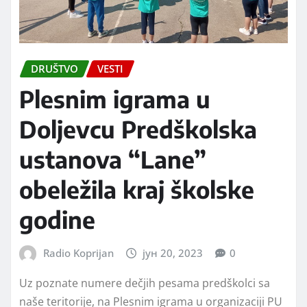
DRUŠTVO
VESTI
Plesnim igrama u
Doljevcu Predškolska
ustanova “Lane”
obeležila kraj školske
godine
Radio Koprijan
јун 20, 2023
0
Uz poznate numere dečjih pesama predškolci sa
naše teritorije, na Plesnim igrama u organizaciji PU