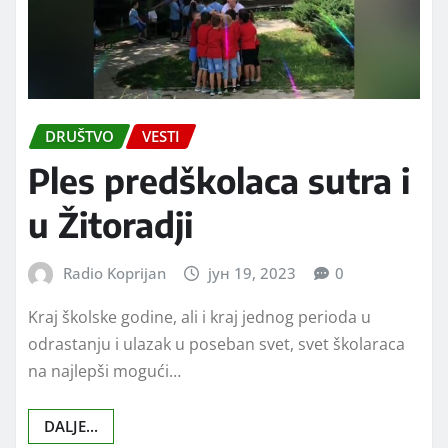
DRUŠTVO
VESTI
Ples predškolaca sutra i
u Žitoradji
Radio Koprijan
јун 19, 2023
0
Kraj školske godine, ali i kraj jednog perioda u
odrastanju i ulazak u poseban svet, svet školaraca
na najlepši mogući…
DALJE...