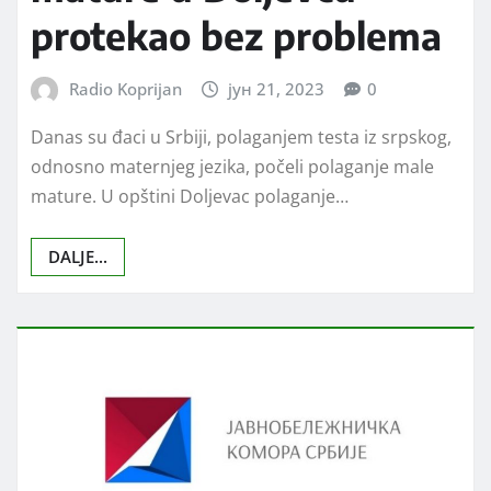
protekao bez problema
Radio Koprijan
јун 21, 2023
0
Danas su đaci u Srbiji, polaganjem testa iz srpskog,
odnosno maternjeg jezika, počeli polaganje male
mature. U opštini Doljevac polaganje…
DALJE...