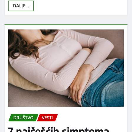
DALJE...
DRUŠTVO
VESTI
7 najčešćih simptoma