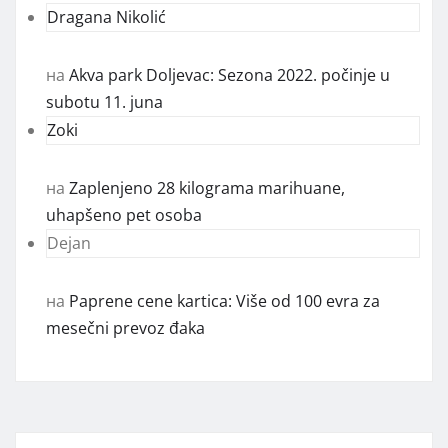
Dragana Nikolić
на
Akva park Doljevac: Sezona 2022. počinje u
subotu 11. juna
Zoki
на
Zaplenjeno 28 kilograma marihuane,
uhapšeno pet osoba
Dejan
на
Paprene cene kartica: Više od 100 evra za
mesečni prevoz đaka