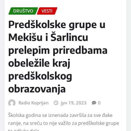
DRUŠTVO
VESTI
Predškolske grupe u
Mekišu i Šarlincu
prelepim priredbama
obeležile kraj
predškolskog
obrazovanja
Radio Koprijan
јун 19, 2023
0
Školska godina se iznenada završila za sve đake
ranije, na sreću to nije važilo za predškolske grupe