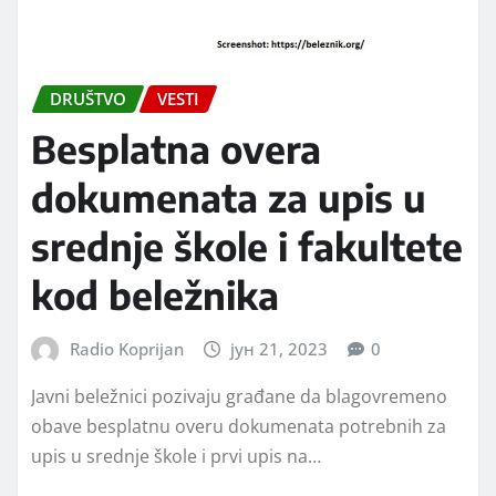
DRUŠTVO
VESTI
Besplatna overa
dokumenata za upis u
srednje škole i fakultete
kod beležnika
Radio Koprijan
јун 21, 2023
0
Javni beležnici pozivaju građane da blagovremeno
obave besplatnu overu dokumenata potrebnih za
upis u srednje škole i prvi upis na…