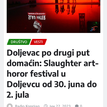
DRUŠTVO
VESTI
Doljevac po drugi put
domaćin: Slaughter art-
horor festival u
Doljevcu od 30. juna do
2. jula
Radio Koprijan
јун 22, 2023
0