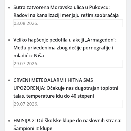
Sutra zatvorena Moravska ulica u Pukovcu:
Radovi na kanalizaciji menjaju režim saobraćaja
03.08.2026.
Veliko hapšenje pedofila u akciji „Armagedon“:
Među privedenima zbog dečije pornografije i
mladić iz Niša
29.07.2026.
CRVENI METEOALARM I HITNA SMS
UPOZORENJA: Očekuje nas dugotrajan toplotni
talas, temperature idu do 40 stepeni
29.07.2026.
EMISIJA 2: Od školske klupe do naslovnih strana:
Šampioni iz klupe