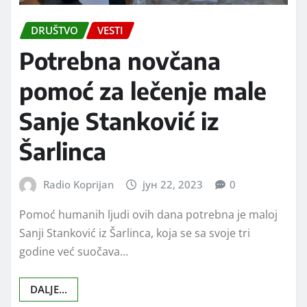
DRUŠTVO
VESTI
Potrebna novčana
pomoć za lečenje male
Sanje Stanković iz
Šarlinca
Radio Koprijan
јун 22, 2023
0
Pomoć humanih ljudi ovih dana potrebna je maloj
Sanji Stanković iz Šarlinca, koja se sa svoje tri
godine već suočava…
DALJE...