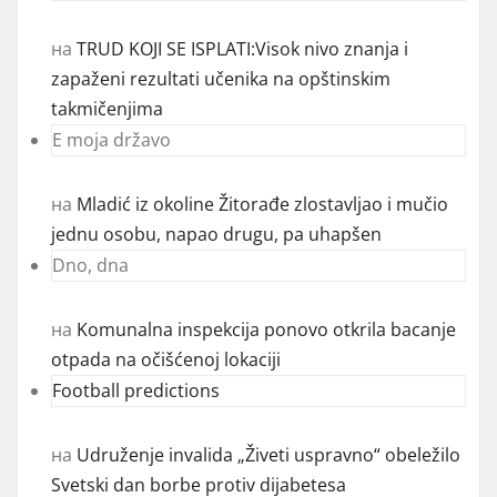
на
TRUD KOJI SE ISPLATI:Visok nivo znanja i
zapaženi rezultati učenika na opštinskim
takmičenjima
E moja državo
на
Mladić iz okoline Žitorađe zlostavljao i mučio
jednu osobu, napao drugu, pa uhapšen
Dno, dna
на
Komunalna inspekcija ponovo otkrila bacanje
otpada na očišćenoj lokaciji
Football predictions
на
Udruženje invalida „Živeti uspravno“ obeležilo
Svetski dan borbe protiv dijabetesa