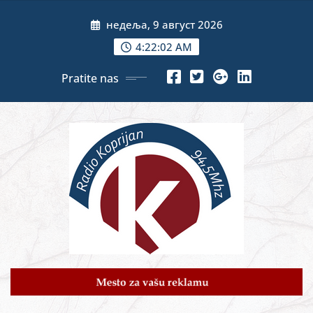
Skip
недеља, 9 август 2026
to
content
4:22:03 AM
Pratite nas