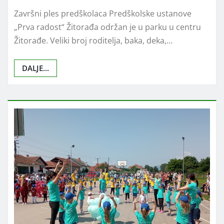
Završni ples predškolaca Predškolske ustanove
„Prva radost“ Žitorađa održan je u parku u centru
Žitorađe. Veliki broj roditelja, baka, deka,…
DALJE...