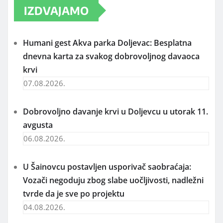
IZDVAJAMO
Humani gest Akva parka Doljevac: Besplatna
dnevna karta za svakog dobrovoljnog davaoca
krvi
07.08.2026.
Dobrovoljno davanje krvi u Doljevcu u utorak 11.
avgusta
06.08.2026.
U Šainovcu postavljen usporivač saobraćaja:
Vozači negoduju zbog slabe uočljivosti, nadležni
tvrde da je sve po projektu
04.08.2026.