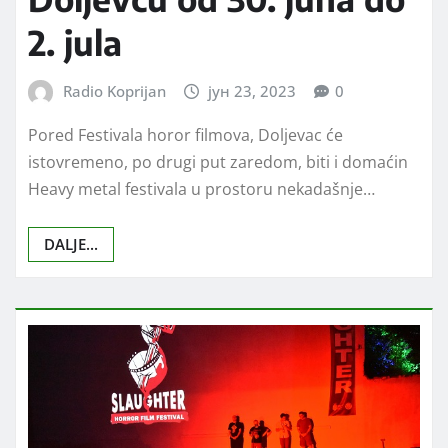
2. jula
Radio Koprijan
јун 23, 2023
0
Pored Festivala horor filmova, Doljevac će
istovremeno, po drugi put zaredom, biti i domaćin
Heavy metal festivala u prostoru nekadašnje…
DALJE...