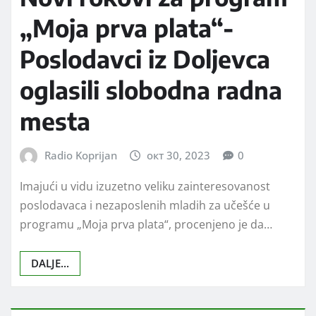
„Moja prva plata“-
Poslodavci iz Doljevca
oglasili slobodna radna
mesta
Radio Koprijan
окт 30, 2023
0
Imajući u vidu izuzetno veliku zainteresovanost
poslodavaca i nezaposlenih mladih za učešće u
programu „Moja prva plata“, procenjeno je da…
DALJE...