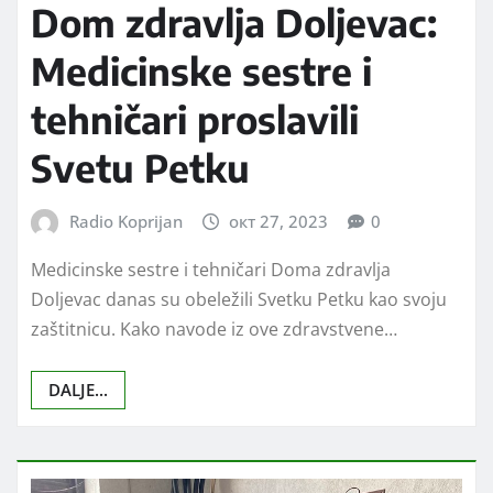
Dom zdravlja Doljevac:
Medicinske sestre i
tehničari proslavili
Svetu Petku
Radio Koprijan
окт 27, 2023
0
Medicinske sestre i tehničari Doma zdravlja
Doljevac danas su obeležili Svetku Petku kao svoju
zaštitnicu. Kako navode iz ove zdravstvene…
DALJE...