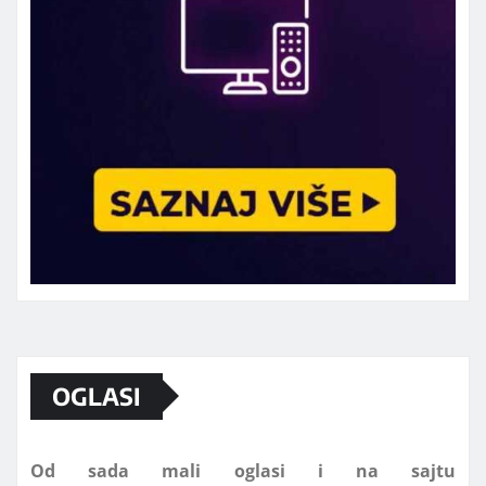
Marketing telefon 062 463 002
OGLASI
Od sada mali oglasi i na sajtu
www.koprijanradio.com