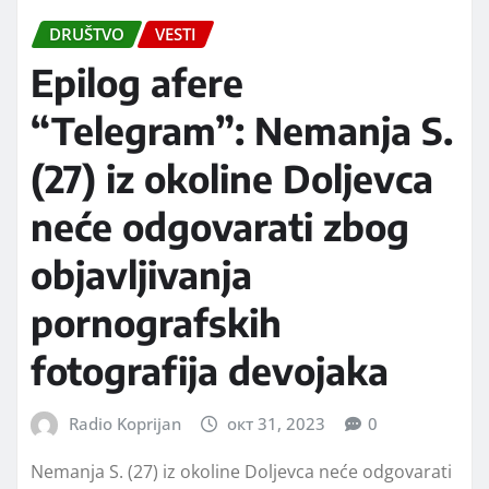
DRUŠTVO
VESTI
Epilog afere
“Telegram”: Nemanja S.
(27) iz okoline Doljevca
neće odgovarati zbog
objavljivanja
pornografskih
fotografija devojaka
Radio Koprijan
окт 31, 2023
0
Nemanja S. (27) iz okoline Doljevca neće odgovarati