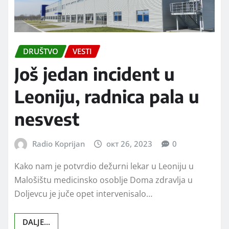
DRUŠTVO
VESTI
Još jedan incident u
Leoniju, radnica pala u
nesvest
Radio Koprijan
окт 26, 2023
0
Kako nam je potvrdio dežurni lekar u Leoniju u
Malošištu medicinsko osoblje Doma zdravlja u
Doljevcu je juče opet intervenisalo…
DALJE...