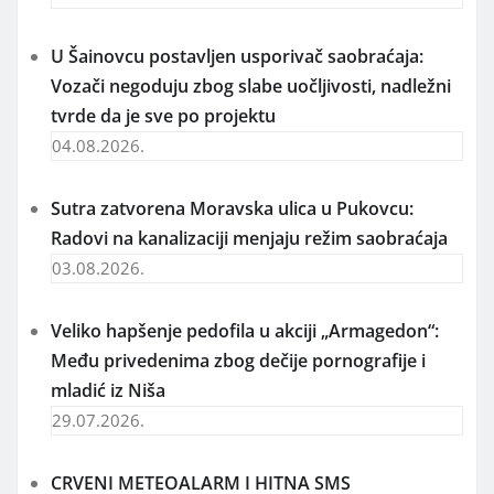
U Šainovcu postavljen usporivač saobraćaja:
Vozači negoduju zbog slabe uočljivosti, nadležni
tvrde da je sve po projektu
04.08.2026.
Sutra zatvorena Moravska ulica u Pukovcu:
Radovi na kanalizaciji menjaju režim saobraćaja
03.08.2026.
Veliko hapšenje pedofila u akciji „Armagedon“:
Među privedenima zbog dečije pornografije i
mladić iz Niša
29.07.2026.
CRVENI METEOALARM I HITNA SMS