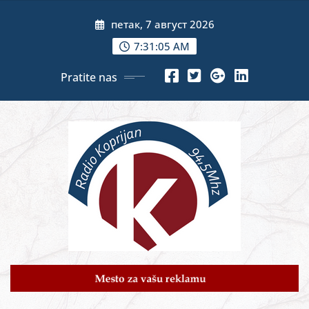
Skip
петак, 7 август 2026
to
content
7:31:07 AM
Pratite nas