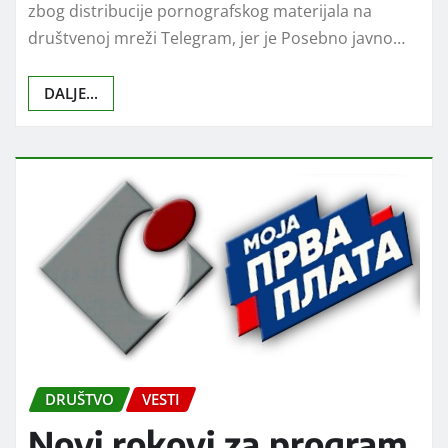
zbog distribucije pornografskog materijala na
društvenoj mreži Telegram, jer je Posebno javno…
DALJE...
DRUŠTVO
VESTI
Novi rokovi za program