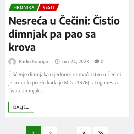
HRONIKA
VESTI
Nesreća u Čečini: Čistio
dimnjak pa pao sa
krova
Radio Koprijan
окт 24, 2023
0
Čišćenje dimnjaka u jednom domaćinstvu u Čečini
je krenulo po zlu kada je M.G. (1976) iz tog mesta
čistio dimnjak…
DALJE...
1
2
…
8