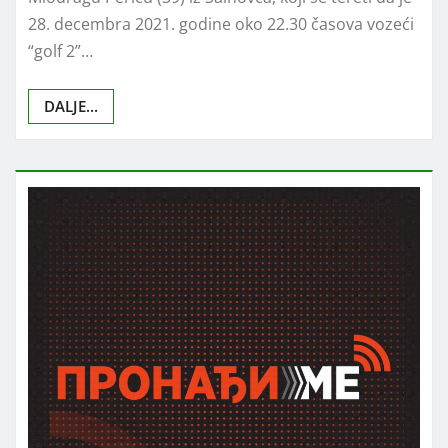
28. decembra 2021. godine oko 22.30 časova vozeći
“golf 2”…
DALJE...