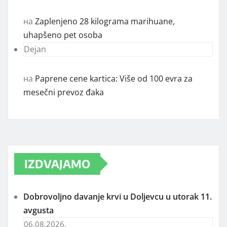
на
Zaplenjeno 28 kilograma marihuane,
uhapšeno pet osoba
Dejan
на
Paprene cene kartica: Više od 100 evra za
mesečni prevoz đaka
IZDVAJAMO
Dobrovoljno davanje krvi u Doljevcu u utorak 11.
avgusta
06.08.2026.