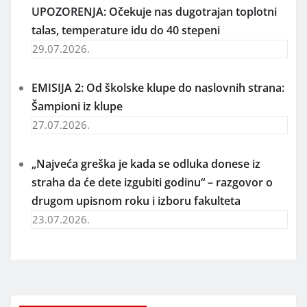
UPOZORENJA: Očekuje nas dugotrajan toplotni
talas, temperature idu do 40 stepeni
29.07.2026.
EMISIJA 2: Od školske klupe do naslovnih strana:
Šampioni iz klupe
27.07.2026.
„Najveća greška je kada se odluka donese iz
straha da će dete izgubiti godinu“ – razgovor o
drugom upisnom roku i izboru fakulteta
23.07.2026.