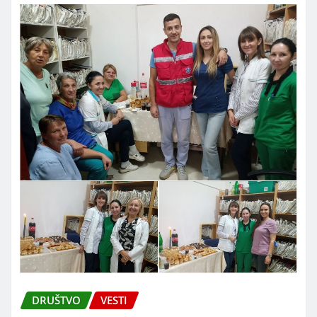
DRUŠTVO
VESTI