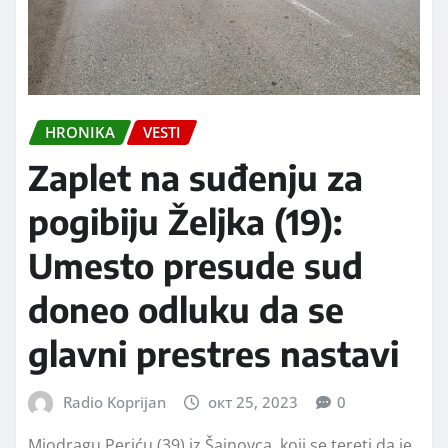
HRONIKA
VESTI
Zaplet na suđenju za
pogibiju Željka (19):
Umesto presude sud
doneo odluku da se
glavni prestres nastavi
Radio Koprijan
окт 25, 2023
0
Miodragu Periću (39) iz Šainovca, koji se tereti da je