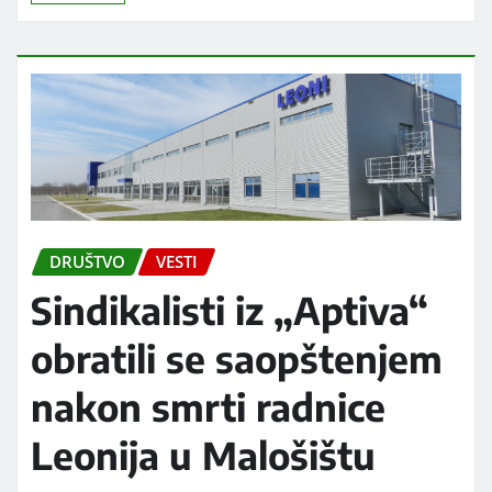
DRUŠTVO
VESTI
Sindikalisti iz „Aptiva“
obratili se saopštenjem
nakon smrti radnice
Leonija u Malošištu