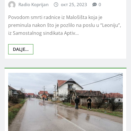
Radio Koprijan
окт 25, 2023
0
Povodom smrti radnice iz Malošišta koja je
preminula nakon što je pozlilo na poslu u “Leoniju”,
iz Samostalnog sindikata Aptiv…
DALJE...