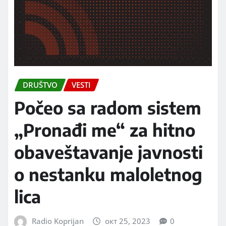
DRUŠTVO
VESTI
Počeo sa radom sistem
„Pronađi me“ za hitno
obaveštavanje javnosti
o nestanku maloletnog
lica
Radio Koprijan
окт 25, 2023
0