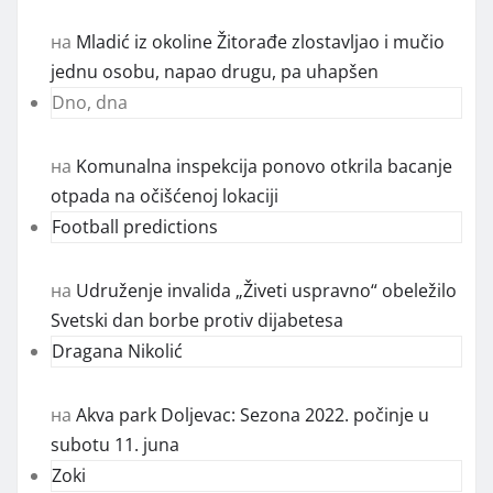
на
Mladić iz okoline Žitorađe zlostavljao i mučio
jednu osobu, napao drugu, pa uhapšen
Dno, dna
на
Komunalna inspekcija ponovo otkrila bacanje
otpada na očišćenoj lokaciji
Football predictions
на
Udruženje invalida „Živeti uspravno“ obeležilo
Svetski dan borbe protiv dijabetesa
Dragana Nikolić
на
Akva park Doljevac: Sezona 2022. počinje u
subotu 11. juna
Zoki