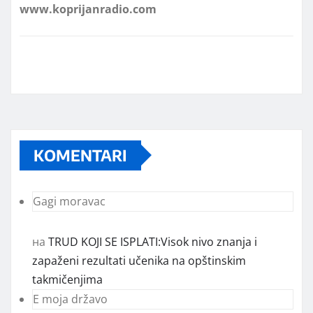
KOMENTARI
Gagi moravac
на
TRUD KOJI SE ISPLATI:Visok nivo znanja i
zapaženi rezultati učenika na opštinskim
takmičenjima
E moja državo