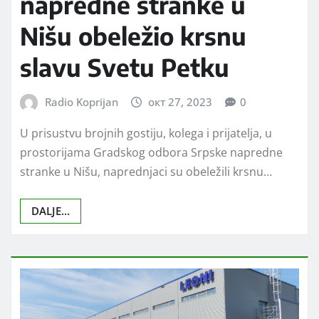
napredne stranke u
Nišu obeležio krsnu
slavu Svetu Petku
Radio Koprijan
окт 27, 2023
0
U prisustvu brojnih gostiju, kolega i prijatelja, u
prostorijama Gradskog odbora Srpske napredne
stranke u Nišu, naprednjaci su obeležili krsnu…
DALJE...