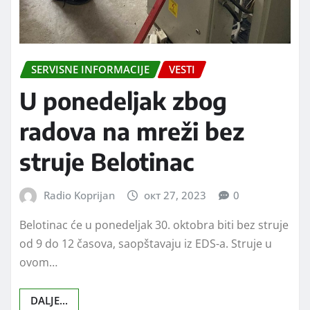
SERVISNE INFORMACIJE
VESTI
U ponedeljak zbog
radova na mreži bez
struje Belotinac
Radio Koprijan
окт 27, 2023
0
Belotinac će u ponedeljak 30. oktobra biti bez struje
od 9 do 12 časova, saopštavaju iz EDS-a. Struje u
ovom…
DALJE...