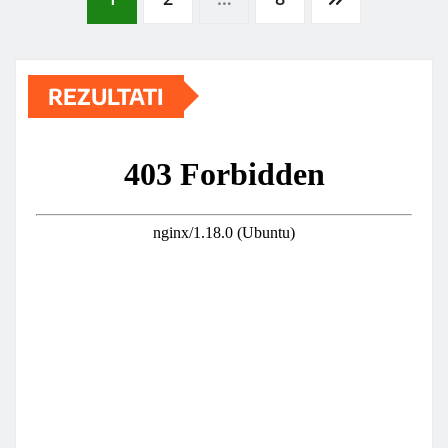
Posts
pagination
REZULTATI