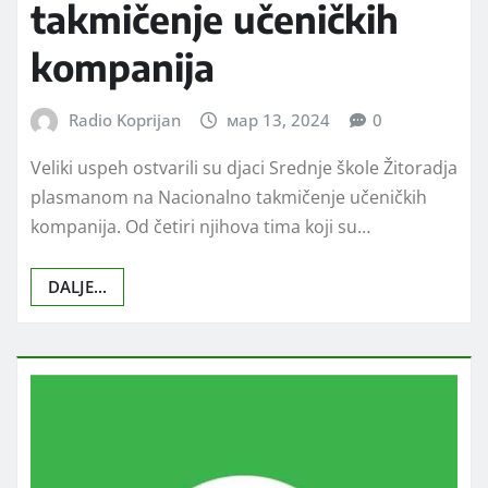
takmičenje učeničkih
kompanija
Radio Koprijan
мар 13, 2024
0
Veliki uspeh ostvarili su djaci Srednje škole Žitoradja
plasmanom na Nacionalno takmičenje učeničkih
kompanija. Od četiri njihova tima koji su…
DALJE...