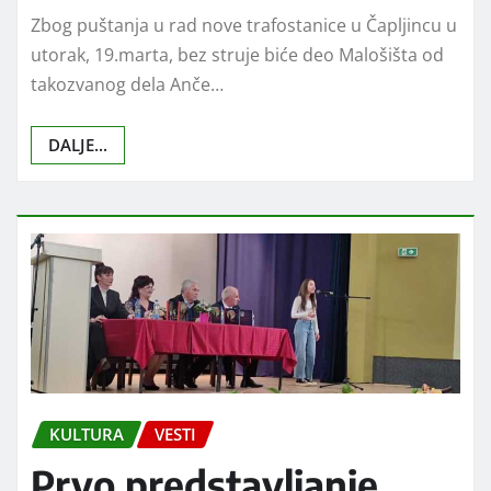
Zbog puštanja u rad nove trafostanice u Čapljincu u
utorak, 19.marta, bez struje biće deo Malošišta od
takozvanog dela Anče…
DALJE...
KULTURA
VESTI
Prvo predstavljanje