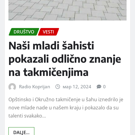
DRUŠTVO
VESTI
Naši mladi šahisti
pokazali odlično znanje
na takmičenjima
Radio Koprijan
мар 12, 2024
0
Opštinsko i Okružno takmičenje u šahu iznedrilo je
nove mlade nade u našem kraju i pokazalo da su
talenti svakako…
DALJE...