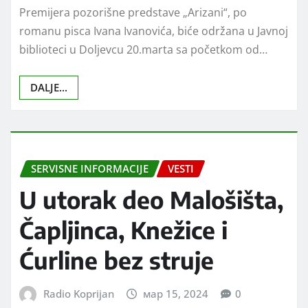
Premijera pozorišne predstave „Arizani“, po
romanu pisca Ivana Ivanovića, biće održana u Javnoj
biblioteci u Doljevcu 20.marta sa početkom od…
DALJE...
SERVISNE INFORMACIJE
VESTI
U utorak deo Malošišta,
Čapljinca, Knežice i
Ćurline bez struje
Radio Koprijan
мар 15, 2024
0