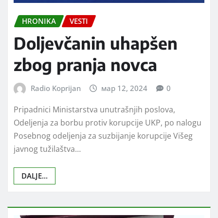
HRONIKA
VESTI
Doljevčanin uhapšen
zbog pranja novca
Radio Koprijan
мар 12, 2024
0
Pripadnici Ministarstva unutrašnjih poslova,
Odelјenja za borbu protiv korupcije UKP, po nalogu
Posebnog odelјenja za suzbijanje korupcije Višeg
javnog tužilaštva…
DALJE...