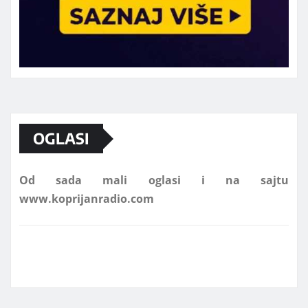
Marketing telefon 062 463 002
OGLASI
Od sada mali oglasi i na sajtu
www.koprijanradio.com