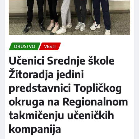
DRUŠTVO
VESTI
Učenici Srednje škole
Žitoradja jedini
predstavnici Topličkog
okruga na Regionalnom
takmičenju učeničkih
kompanija