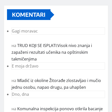
KOMENTARI
Gagi moravac
на
TRUD KOJI SE ISPLATI:Visok nivo znanja i
zapaženi rezultati učenika na opštinskim
takmičenjima
E moja državo
на
Mladić iz okoline Žitorađe zlostavljao i mučio
jednu osobu, napao drugu, pa uhapšen
Dno, dna
на
Komunalna inspekcija ponovo otkrila bacanje