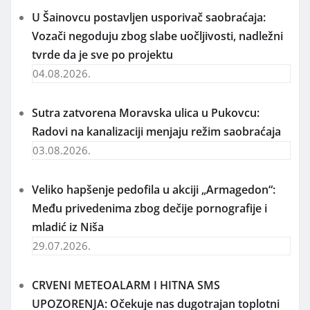
U Šainovcu postavljen usporivač saobraćaja:
Vozači negoduju zbog slabe uočljivosti, nadležni
tvrde da je sve po projektu
04.08.2026.
Sutra zatvorena Moravska ulica u Pukovcu:
Radovi na kanalizaciji menjaju režim saobraćaja
03.08.2026.
Veliko hapšenje pedofila u akciji „Armagedon“:
Među privedenima zbog dečije pornografije i
mladić iz Niša
29.07.2026.
CRVENI METEOALARM I HITNA SMS
UPOZORENJA: Očekuje nas dugotrajan toplotni