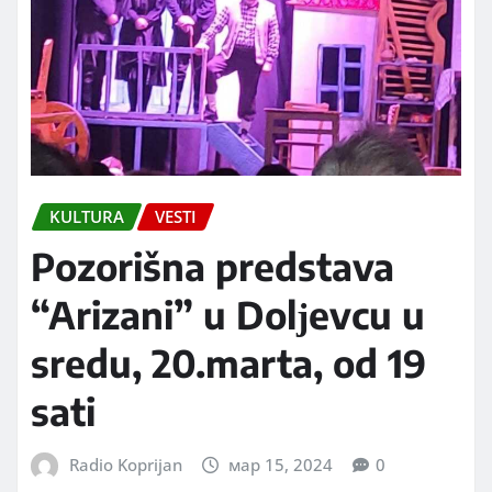
KULTURA
VESTI
Pozorišna predstava
“Arizani” u Dolјevcu u
sredu, 20.marta, od 19
sati
Radio Koprijan
мар 15, 2024
0