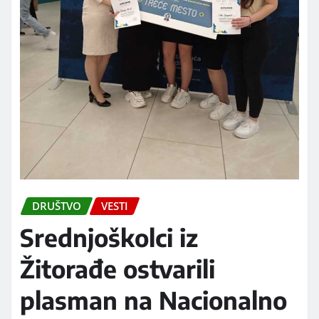
DRUŠTVO
VESTI
Srednjoškolci iz
Žitorađe ostvarili
plasman na Nacionalno