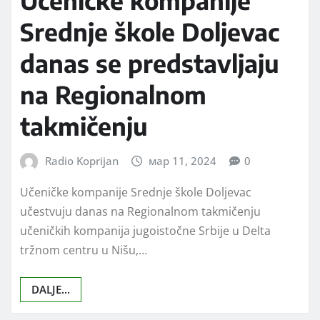
Srednje škole Doljevac
danas se predstavljaju
na Regionalnom
takmičenju
Radio Koprijan
мар 11, 2024
0
Učeničke kompanije Srednje škole Doljevac
učestvuju danas na Regionalnom takmičenju
učeničkih kompanija jugoistočne Srbije u Delta
tržnom centru u Nišu,…
DALJE...