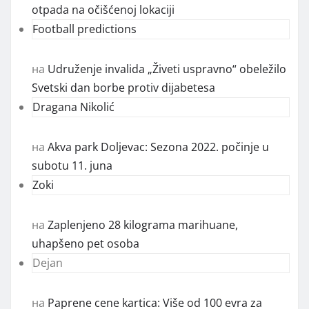
otpada na očišćenoj lokaciji
Football predictions
на
Udruženje invalida „Živeti uspravno“ obeležilo
Svetski dan borbe protiv dijabetesa
Dragana Nikolić
на
Akva park Doljevac: Sezona 2022. počinje u
subotu 11. juna
Zoki
на
Zaplenjeno 28 kilograma marihuane,
uhapšeno pet osoba
Dejan
на
Paprene cene kartica: Više od 100 evra za