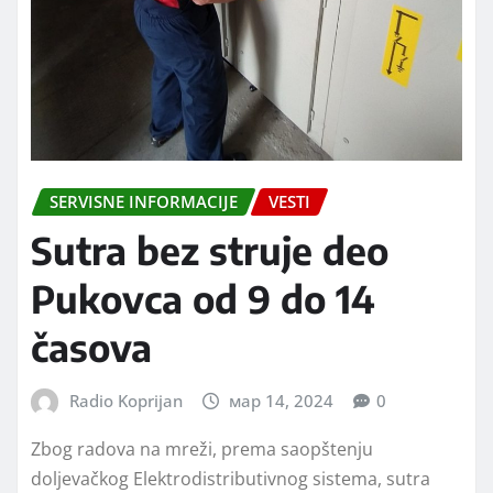
SERVISNE INFORMACIJE
VESTI
Sutra bez struje deo
Pukovca od 9 do 14
časova
Radio Koprijan
мар 14, 2024
0
Zbog radova na mreži, prema saopštenju
doljevačkog Elektrodistributivnog sistema, sutra