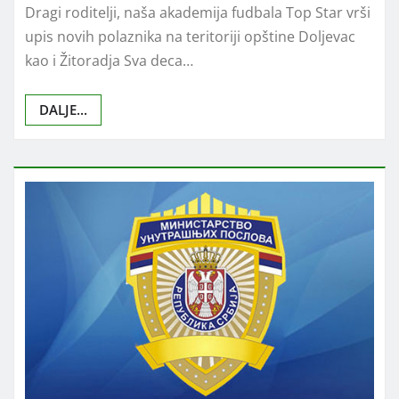
Dragi roditelji, naša akademija fudbala Top Star vrši
upis novih polaznika na teritoriji opštine Doljevac
kao i Žitoradja Sva deca…
DALJE...