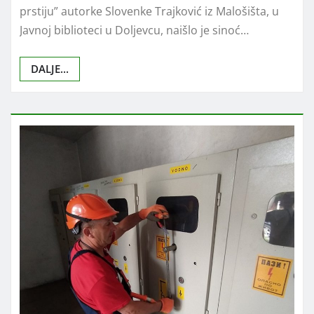
prstiju” autorke Slovenke Trajković iz Malošišta, u
Javnoj biblioteci u Doljevcu, naišlo je sinoć…
DALJE...