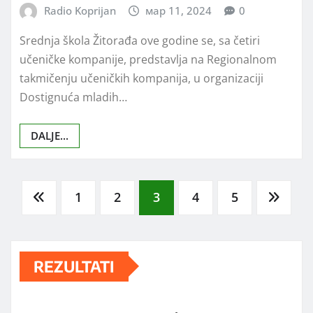
Radio Koprijan
мар 11, 2024
0
Srednja škola Žitorađa ove godine se, sa četiri
učeničke kompanije, predstavlja na Regionalnom
takmičenju učeničkih kompanija, u organizaciji
Dostignuća mladih…
DALJE...
Posts
1
2
3
4
5
pagination
REZULTATI