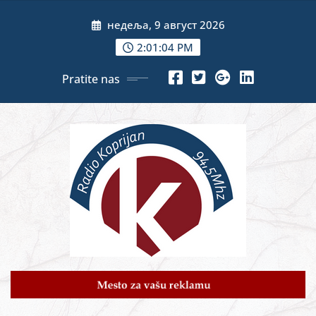
Skip
недеља, 9 август 2026
to
content
2:01:06 PM
Pratite nas