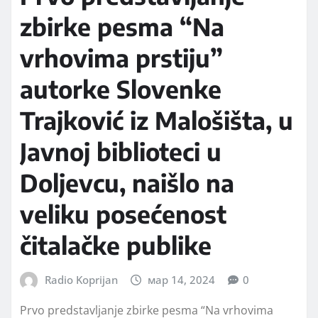
zbirke pesma “Na
vrhovima prstiju”
autorke Slovenke
Trajković iz Malošišta, u
Javnoj biblioteci u
Doljevcu, naišlo na
veliku posećenost
čitalačke publike
Radio Koprijan
мар 14, 2024
0
Prvo predstavljanje zbirke pesma “Na vrhovima