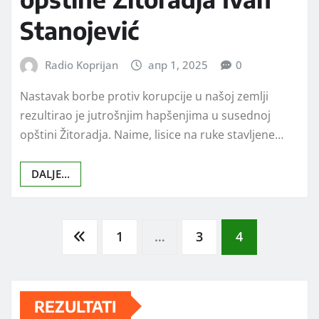
Stanojević
Radio Koprijan
апр 1, 2025
0
Nastavak borbe protiv korupcije u našoj zemlji
rezultirao je jutrošnjim hapšenjima u susednoj
opštini Žitoradja. Naime, lisice na ruke stavljene…
DALJE...
Posts
1
…
3
4
pagination
REZULTATI