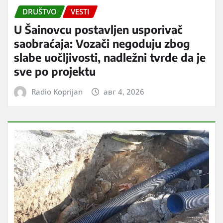
DRUŠTVO
VESTI
U Šainovcu postavljen usporivač
saobraćaja: Vozači negoduju zbog
slabe uočljivosti, nadležni tvrde da je
sve po projektu
Radio Koprijan
авг 4, 2026