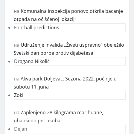
на
Komunalna inspekcija ponovo otkrila bacanje
otpada na očišćenoj lokaciji
Football predictions
на
Udruženje invalida „Živeti uspravno“ obeležilo
Svetski dan borbe protiv dijabetesa
Dragana Nikolić
на
Akva park Doljevac: Sezona 2022. počinje u
subotu 11. juna
Zoki
на
Zaplenjeno 28 kilograma marihuane,
uhapšeno pet osoba
Dejan