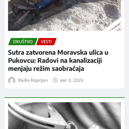
DRUŠTVO
VESTI
Sutra zatvorena Moravska ulica u
Pukovcu: Radovi na kanalizaciji
menjaju režim saobraćaja
Radio Koprijan
авг 3, 2026