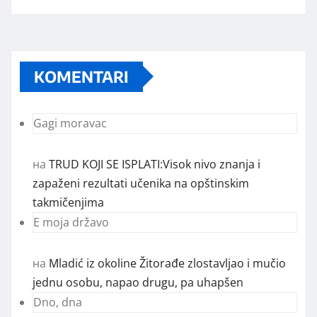
KOMENTARI
Gagi moravac
на
TRUD KOJI SE ISPLATI:Visok nivo znanja i
zapaženi rezultati učenika na opštinskim
takmičenjima
E moja državo
на
Mladić iz okoline Žitorađe zlostavljao i mučio
jednu osobu, napao drugu, pa uhapšen
Dno, dna