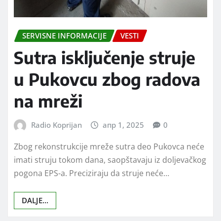
SERVISNE INFORMACIJE
VESTI
Sutra isključenje struje
u Pukovcu zbog radova
na mreži
Radio Koprijan
апр 1, 2025
0
Zbog rekonstrukcije mreže sutra deo Pukovca neće
imati struju tokom dana, saopštavaju iz doljevačkog
pogona EPS-a. Preciziraju da struje neće…
DALJE...