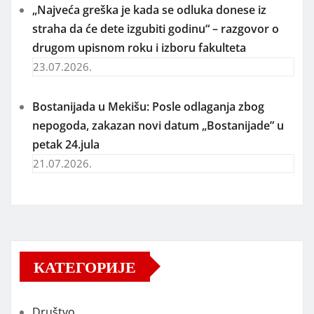
„Najveća greška je kada se odluka donese iz
straha da će dete izgubiti godinu“ – razgovor o
drugom upisnom roku i izboru fakulteta
23.07.2026.
Bostanijada u Mekišu: Posle odlaganja zbog
nepogoda, zakazan novi datum „Bostanijade” u
petak 24.jula
21.07.2026.
КАТЕГОРИЈЕ
Društvo