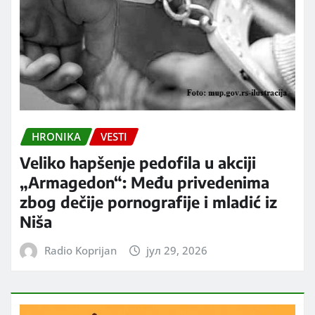
HRONIKA
VESTI
Veliko hapšenje pedofila u akciji
„Armagedon“: Među privedenima
zbog dečije pornografije i mladić iz
Niša
Radio Koprijan
јул 29, 2026