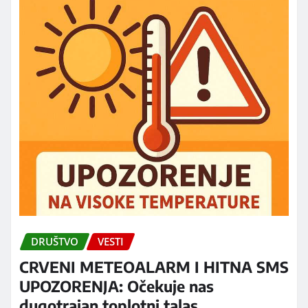
DRUŠTVO
VESTI
CRVENI METEOALARM I HITNA SMS
UPOZORENJA: Očekuje nas
dugotrajan toplotni talas,