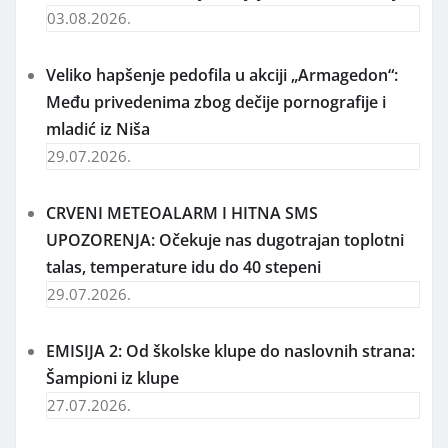
03.08.2026.
Veliko hapšenje pedofila u akciji „Armagedon“:
Među privedenima zbog dečije pornografije i
mladić iz Niša
29.07.2026.
CRVENI METEOALARM I HITNA SMS
UPOZORENJA: Očekuje nas dugotrajan toplotni
talas, temperature idu do 40 stepeni
29.07.2026.
EMISIJA 2: Od školske klupe do naslovnih strana:
Šampioni iz klupe
27.07.2026.