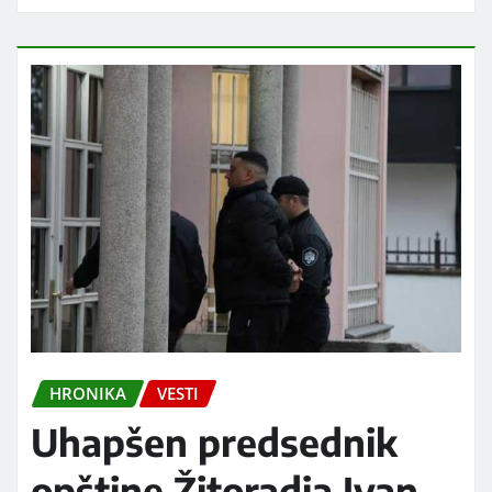
HRONIKA
VESTI
Uhapšen predsednik
opštine Žitoradja Ivan