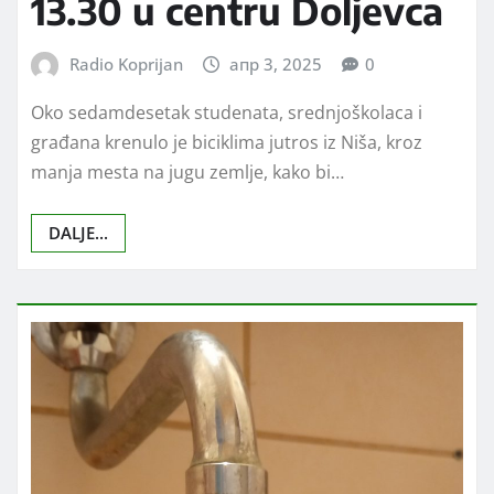
13.30 u centru Doljevca
Radio Koprijan
апр 3, 2025
0
Oko sedamdesetak studenata, srednjoškolaca i
građana krenulo je biciklima jutros iz Niša, kroz
manja mesta na jugu zemlje, kako bi…
DALJE...