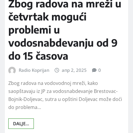
Zbog radova na mreži u
četvrtak mogući
problemi u
vodosnabdevanju od 9
do 15 časova
Radio Koprijan
апр 2, 2025
0
Zbog radova na vodovodnoj mreži, kako
saopštavaju iz JP za vodosnabdevanje Brestovac-
Bojnik-Doljevac, sutra u opštini Doljevac može doći
do problema…
DALJE...