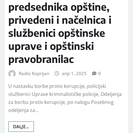
predsednika opštine,
privedeni i načelnica i
službenici opštinske
uprave i opštinski
pravobranilac
Radio Koprijan
апр 1, 2025
0
U nastavku borbe protiv korupcije, policijski
službenici Uprave kriminalističke policije, Odeljenja
za borbu protiv korupcije, po nalogu Posebnog
odeljenja za…
DALJE...