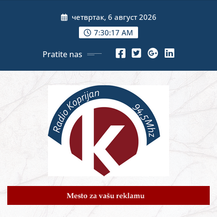
Skip
четвртак, 6 август 2026
to
content
7:30:19 AM
Pratite nas