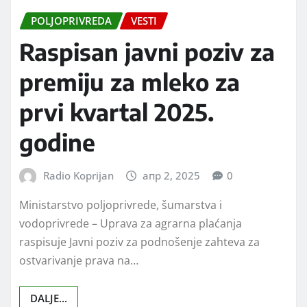
POLJOPRIVREDA
VESTI
Raspisan javni poziv za
premiju za mleko za
prvi kvartal 2025.
godine
Radio Koprijan
апр 2, 2025
0
Ministarstvo polјoprivrede, šumarstva i
vodoprivrede – Uprava za agrarna plaćanja
raspisuje Javni poziv za podnošenje zahteva za
ostvarivanje prava na…
DALJE...