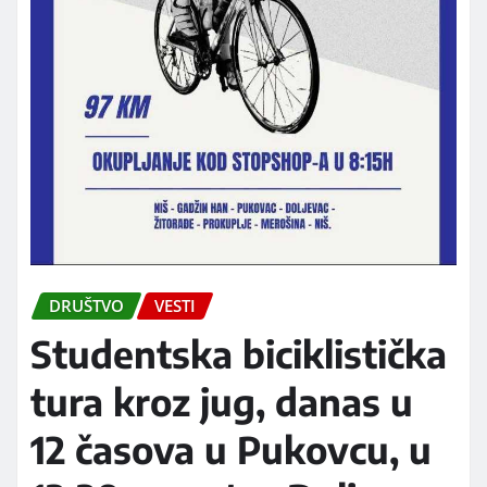
DRUŠTVO
VESTI
Studentska biciklistička
tura kroz jug, danas u
12 časova u Pukovcu, u