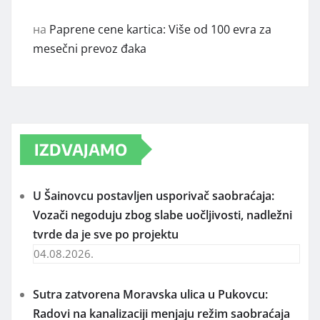
на
Paprene cene kartica: Više od 100 evra za
mesečni prevoz đaka
IZDVAJAMO
U Šainovcu postavljen usporivač saobraćaja:
Vozači negoduju zbog slabe uočljivosti, nadležni
tvrde da je sve po projektu
04.08.2026.
Sutra zatvorena Moravska ulica u Pukovcu:
Radovi na kanalizaciji menjaju režim saobraćaja