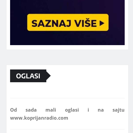
Marketing telefon 062 463 002
OGLASI
Od sada mali oglasi i na sajtu
www.koprijanradio.com