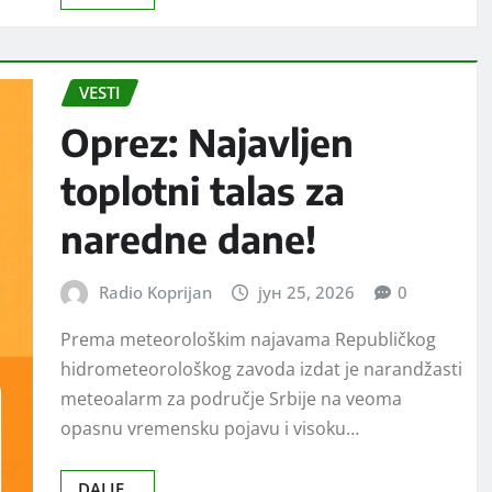
VESTI
Oprez: Najavljen
toplotni talas za
naredne dane!
Radio Koprijan
јун 25, 2026
0
Prema meteorološkim najavama Republičkog
hidrometeorološkog zavoda izdat je narandžasti
meteoalarm za područje Srbije na veoma
opasnu vremensku pojavu i visoku…
DALJE...