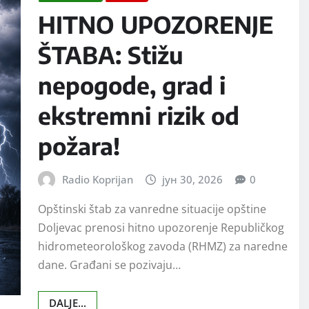
HITNO UPOZORENJE
ŠTABA: Stižu
nepogode, grad i
ekstremni rizik od
požara!
Radio Koprijan
јун 30, 2026
0
Opštinski štab za vanredne situacije opštine
Doljevac prenosi hitno upozorenje Republičkog
hidrometeorološkog zavoda (RHMZ) za naredne
dane. Građani se pozivaju…
DALJE...