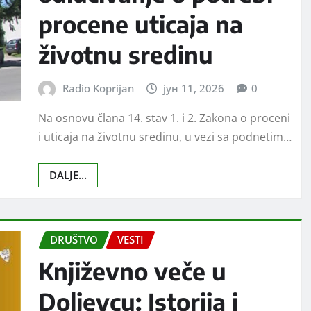
procene uticaja na
životnu sredinu
Radio Koprijan
јун 11, 2026
0
Na osnovu člana 14. stav 1. i 2. Zakona o proceni
i uticaja na životnu sredinu, u vezi sa podnetim…
DALJE...
DRUŠTVO
VESTI
Književno veče u
Doljevcu: Istorija i