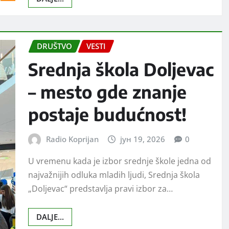
DRUŠTVO
VESTI
Srednja škola Doljevac
– mesto gde znanje
postaje budućnost!
Radio Koprijan
јун 19, 2026
0
U vremenu kada je izbor srednje škole jedna od
najvažnijih odluka mladih ljudi, Srednja škola
„Doljevac“ predstavlja pravi izbor za…
DALJE...