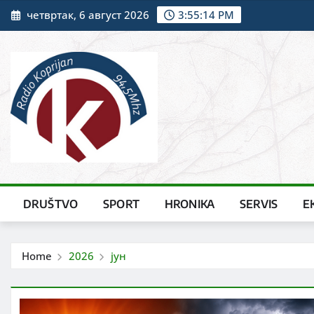
Skip
четвртак, 6 август 2026
3:55:15 PM
to
content
DRUŠTVO
SPORT
HRONIKA
SERVIS
E
Home
2026
јун