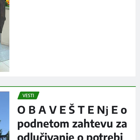
VESTI
O B A V E Š T E Nј E o
podnetom zahtevu za
odlučivanje o potrebi