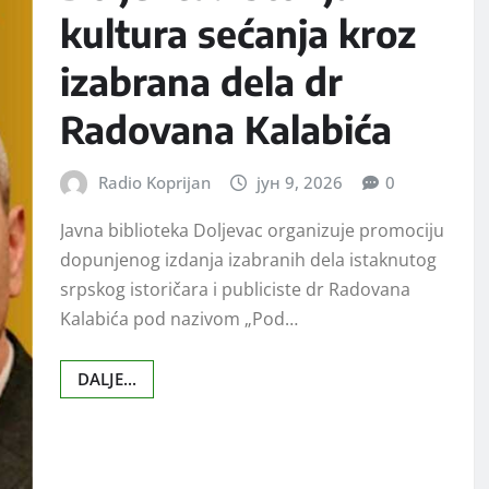
kultura sećanja kroz
izabrana dela dr
Radovana Kalabića
Radio Koprijan
јун 9, 2026
0
Javna biblioteka Doljevac organizuje promociju
dopunjenog izdanja izabranih dela istaknutog
srpskog istoričara i publiciste dr Radovana
Kalabića pod nazivom „Pod…
DALJE...