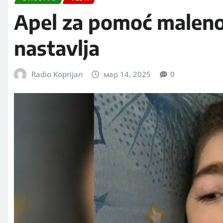
Apel za pomoć malen
nastavlja
Radio Koprijan
мар 14, 2025
0