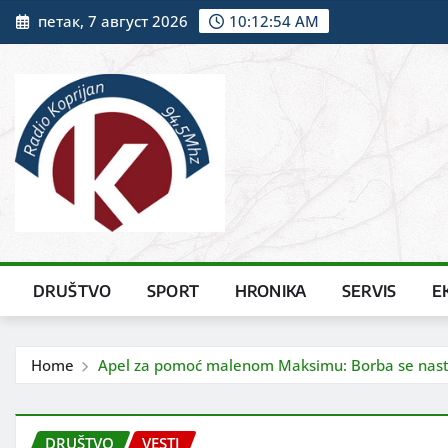
Skip
петак, 7 август 2026
10:12:56 AM
to
content
DRUŠTVO
SPORT
HRONIKA
SERVIS
E
Home
Apel za pomoć malenom Maksimu: Borba se nast
DRUŠTVO
VESTI