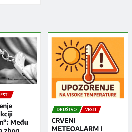
ESTI
enje
DRUŠTVO
VESTI
kciji
CRVENI
n“: Među
METEOALARM I
a zbog