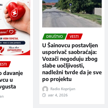
DRUŠTVO
VESTI
U Šainovcu postavljen
usporivač saobraćaja:
Vozači negoduju zbog
ESTI
slabe uočljivosti,
nadležni tvrde da je sve
o davanje
po projektu
evcu u
avgusta
Radio Koprijan
авг 4, 2026
jan