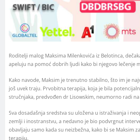
Roditelji malog Maksima Milenkovića iz Belotinca, deč
apeluju na pomoć dobrih ljudi kako bi njegovo lečenje 
Kako navode, Maksim je trenutno stabilno, što im je najva
još uvek traju. Prvobitna terapija, koja je bila potencija
stručnjaka, predvođen dr Lisowskim, neumorno radi na 
Sva dosadašnja sredstva su uložena u istraživanja i n
zemlji i inostranstvu, a nedavno je bio podvrgnut interve
obavljaju samo kada su neizbežna, kako bi se Maksim z
terapiju.