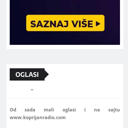
OGLASI
Marketing telefon 062 463 002
Od sada mali oglasi i na sajtu
www.koprijanradio.com