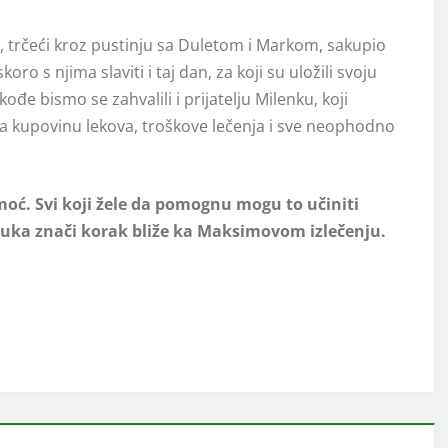
e, trčeći kroz pustinju sa Duletom i Markom, sakupio
s njima slaviti i taj dan, za koji su uložili svoju
 bismo se zahvalili i prijatelju Milenku, koji
 kupovinu lekova, troškove lečenja i sve neophodno
omoć. Svi koji žele da pomognu mogu to učiniti
uka znači korak bliže ka Maksimovom izlečenju.