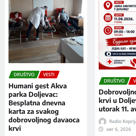
DRUŠTVO
VESTI
DRUŠTVO
V
Humani gest Akva
Dobrovoljn
parka Doljevac:
krvi u Dolj
Besplatna dnevna
utorak 11. 
karta za svakog
dobrovoljnog davaoca
Radio Kopri
krvi
авг 6, 2026