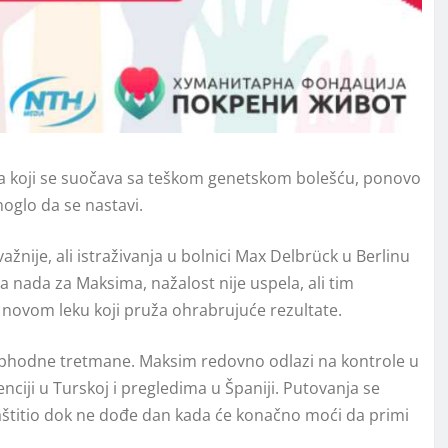
aka koji se suočava sa teškom genetskom bolešću, ponovo
moglo da se nastavi.
žnije, ali istraživanja u bolnici Max Delbrück u Berlinu
lna nada za Maksima, nažalost nije uspela, ali tim
novom leku koji pruža ohrabrujuće rezultate.
eophodne tretmane. Maksim redovno odlazi na kontrole u
nciji u Turskoj i pregledima u Španiji. Putovanja se
aštitio dok ne dođe dan kada će konačno moći da primi