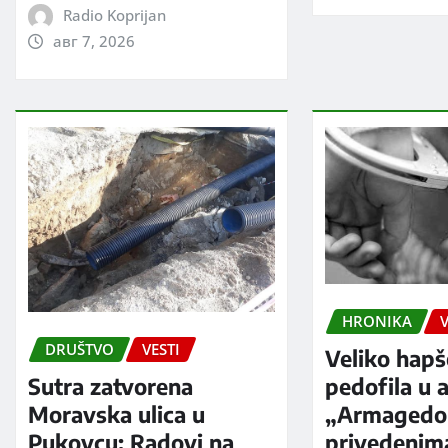
Radio Koprijan
авг 7, 2026
HRONIKA
V
DRUŠTVO
VESTI
Veliko hapš
Sutra zatvorena
pedofila u a
Moravska ulica u
„Armagedo
Pukovcu: Radovi na
privedenim