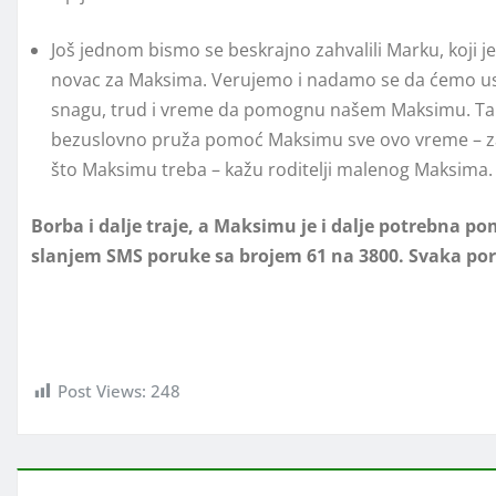
Još jednom bismo se beskrajno zahvalili Marku, koji j
novac za Maksima. Verujemo i nadamo se da ćemo uskoro 
snagu, trud i vreme da pomognu našem Maksimu. Takođe
bezuslovno pruža pomoć Maksimu sve ovo vreme – za
što Maksimu treba – kažu roditelji malenog Maksima.
Borba i dalje traje, a Maksimu je i dalje potrebna p
slanjem SMS poruke sa brojem 61 na 3800. Svaka por
Slot Maxwin Terbaru
Post Views:
248