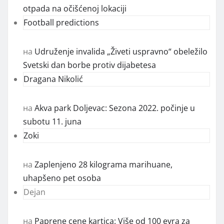
otpada na očišćenoj lokaciji
Football predictions
на
Udruženje invalida „Živeti uspravno“ obeležilo
Svetski dan borbe protiv dijabetesa
Dragana Nikolić
на
Akva park Doljevac: Sezona 2022. počinje u
subotu 11. juna
Zoki
на
Zaplenjeno 28 kilograma marihuane,
uhapšeno pet osoba
Dejan
на
Paprene cene kartica: Više od 100 evra za