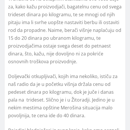
za, kako kažu proizvodjači, bagatelnu cenu od svega
trideset dinara po kilogramu, te se mnogi od njih
pitaju ima li svrhe uopšte nastaviti berbu ili ostaviti
rod da propadne. Naime, berači višnje naplaćuju od
15 do 20 dinara po ubranom kilogramu, te
proizvodjačima ostaje svega deset do petnaest
dinara, što, kažu, nije dovoljno ni za pokriće
osnovnih troškova proizvodnje.
Doljevački otkupljivači, kojih ima nekoliko, ističu za
naš radio da je u početku višnja držala cenu od
pedeset dinara po kilogramu, dok je juče i danas
pala na trideset. Slično je i u Žitoradji. Jedino je u
nekim mestima opštine Merošina situacija malo
povoljnija, te cena ide do 40 dinara.