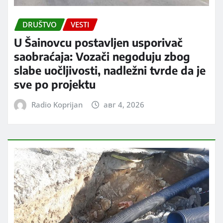
DRUŠTVO
VESTI
U Šainovcu postavljen usporivač
saobraćaja: Vozači negoduju zbog
slabe uočljivosti, nadležni tvrde da je
sve po projektu
Radio Koprijan
авг 4, 2026