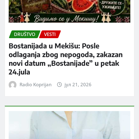
DRUŠTVO
VESTI
Bostanijada u Mekišu: Posle
odlaganja zbog nepogoda, zakazan
novi datum „Bostanijade” u petak
24.jula
Radio Koprijan
јул 21, 2026