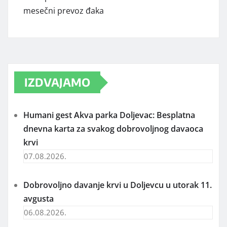
mesečni prevoz đaka
IZDVAJAMO
Humani gest Akva parka Doljevac: Besplatna
dnevna karta za svakog dobrovoljnog davaoca
krvi
07.08.2026.
Dobrovoljno davanje krvi u Doljevcu u utorak 11.
avgusta
06.08.2026.