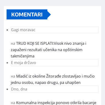
KOMENTARI
Gagi moravac
на
TRUD KOJI SE ISPLATI:Visok nivo znanja i
zapaženi rezultati učenika na opštinskim
takmičenjima
E moja državo
на
Mladić iz okoline Žitorađe zlostavljao i mučio
jednu osobu, napao drugu, pa uhapšen
Dno, dna
на
Komunalna inspekcija ponovo otkrila bacanje