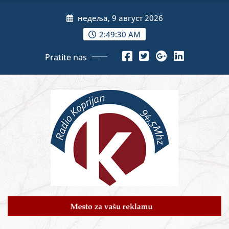
Skip
недеља, 9 август 2026
to
content
2:49:32 AM
Pratite nas