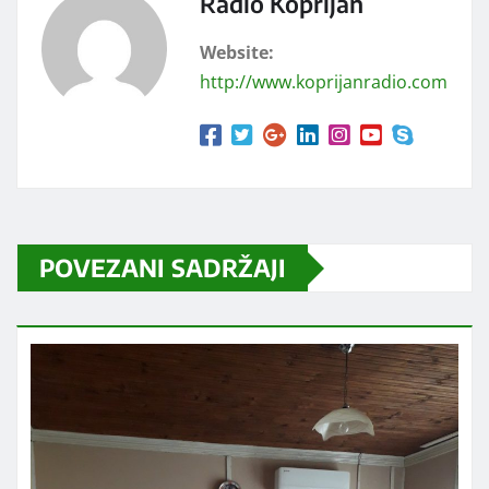
Radio Koprijan
Website:
http://www.koprijanradio.com
POVEZANI SADRŽAJI