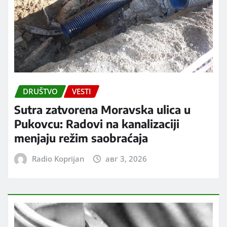
DRUŠTVO
VESTI
Sutra zatvorena Moravska ulica u
Pukovcu: Radovi na kanalizaciji
menjaju režim saobraćaja
Radio Koprijan
авг 3, 2026