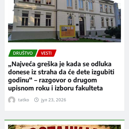
DRUŠTVO
VESTI
„Najveća greška je kada se odluka
donese iz straha da će dete izgubiti
godinu“ – razgovor o drugom
upisnom roku i izboru fakulteta
tatko
јул 23, 2026