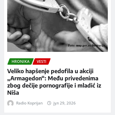
HRONIKA
VESTI
Veliko hapšenje pedofila u akciji
„Armagedon“: Među privedenima
zbog dečije pornografije i mladić iz
Niša
Radio Koprijan
јул 29, 2026