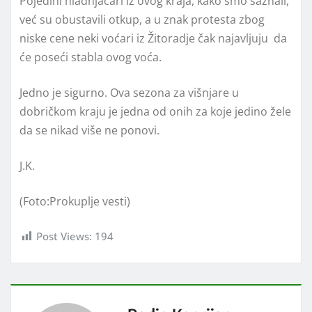
Pojedini hladnjačari iz ovog kraja, kako smo saznali,
već su obustavili otkup, a u znak protesta zbog
niske cene neki voćari iz Žitoradje čak najavljuju da
će poseći stabla ovog voća.
Jedno je sigurno. Ova sezona za višnjare u
dobričkom kraju je jedna od onih za koje jedino žele
da se nikad više ne ponovi.
J.K.
(Foto:Prokuplje vesti)
Post Views:
194