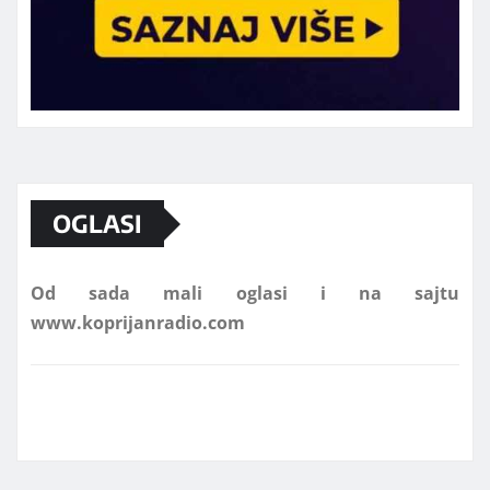
Marketing telefon 062 463 002
OGLASI
Od sada mali oglasi i na sajtu
www.koprijanradio.com