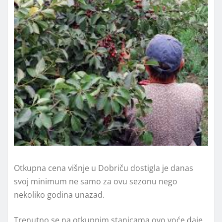
Otkupna cena višnje u Dobriču dostigla je danas
svoj minimum ne samo za ovu sezonu nego
nekoliko godina unazad.
Trenutno se na otkupnim stanicama ovo voće daje