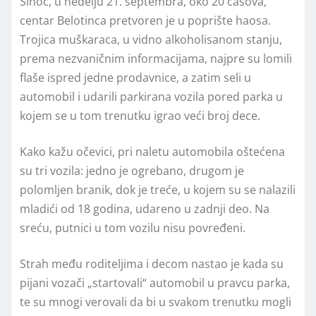
Sinoć, u nedelju 21. septembra, oko 20 časova,
centar Belotinca pretvoren je u poprište haosa.
Trojica muškaraca, u vidno alkoholisanom stanju,
prema nezvaničnim informacijama, najpre su lomili
flaše ispred jedne prodavnice, a zatim seli u
automobil i udarili parkirana vozila pored parka u
kojem se u tom trenutku igrao veći broj dece.
Kako kažu očevici, pri naletu automobila oštećena
su tri vozila: jedno je ogrebano, drugom je
polomljen branik, dok je treće, u kojem su se nalazili
mladići od 18 godina, udareno u zadnji deo. Na
sreću, putnici u tom vozilu nisu povređeni.
Strah među roditeljima i decom nastao je kada su
pijani vozači „startovali“ automobil u pravcu parka,
te su mnogi verovali da bi u svakom trenutku mogli