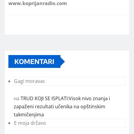
KOMENTARI
Gagi moravac
на
TRUD KOJI SE ISPLATI:Visok nivo znanja i
zapaženi rezultati učenika na opštinskim
takmičenjima
E moja državo