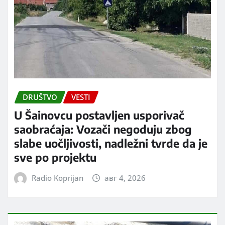
DRUŠTVO
VESTI
U Šainovcu postavljen usporivač
saobraćaja: Vozači negoduju zbog
slabe uočljivosti, nadležni tvrde da je
sve po projektu
Radio Koprijan
авг 4, 2026