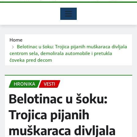
Home
Belotinac u šoku: Trojica pijanih muškaraca divljala
centrom sela, demolirala automobile i pretukla
čoveka pred decom
HRONIKA
VESTI
Belotinac u šoku:
Trojica pijanih
muškaraca divljala