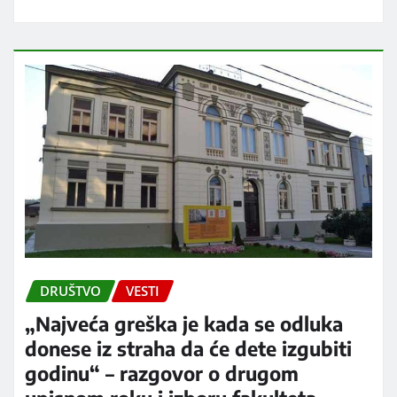
DRUŠTVO
VESTI
„Najveća greška je kada se odluka
donese iz straha da će dete izgubiti
godinu“ – razgovor o drugom