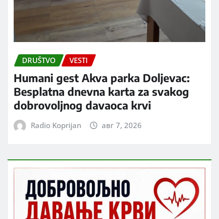
DRUŠTVO
VESTI
Humani gest Akva parka Doljevac:
Besplatna dnevna karta za svakog
dobrovoljnog davaoca krvi
Radio Koprijan
авг 7, 2026