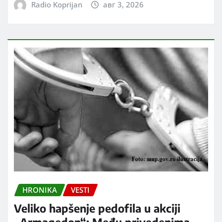
Radio Koprijan
авг 3, 2026
HRONIKA
VESTI
Veliko hapšenje pedofila u akciji
„Armagedon“: Među privedenima