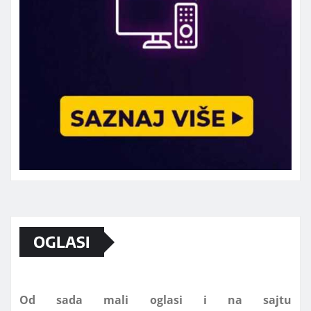
Marketing telefon 062 463 002
OGLASI
Od sada mali oglasi i na sajtu
www.koprijanradio.com