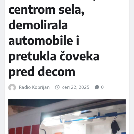
centrom sela,
demolirala
automobile i
pretukla čoveka
pred decom
Radio Koprijan
сеп 22, 2025
0