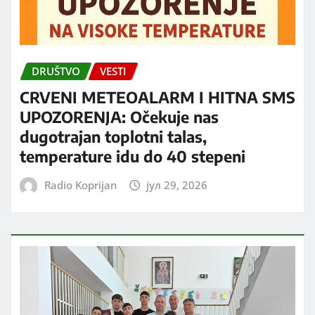
DRUŠTVO
VESTI
CRVENI METEOALARM I HITNA SMS
UPOZORENJA: Očekuje nas
dugotrajan toplotni talas,
temperature idu do 40 stepeni
Radio Koprijan
јул 29, 2026