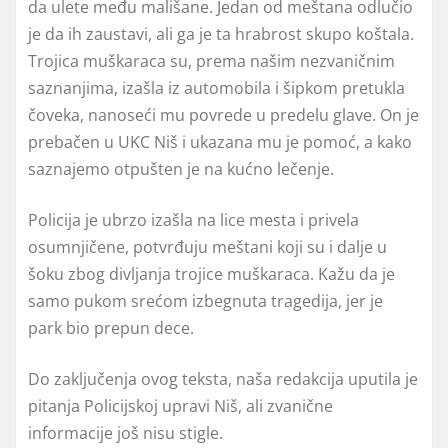
da ulete među mališane. Jedan od meštana odlučio
je da ih zaustavi, ali ga je ta hrabrost skupo koštala.
Trojica muškaraca su, prema našim nezvaničnim
saznanjima, izašla iz automobila i šipkom pretukla
čoveka, nanoseći mu povrede u predelu glave. On je
prebačen u UKC Niš i ukazana mu je pomoć, a kako
saznajemo otpušten je na kućno lečenje.
Policija je ubrzo izašla na lice mesta i privela
osumnjičene, potvrđuju meštani koji su i dalje u
šoku zbog divljanja trojice muškaraca. Kažu da je
samo pukom srećom izbegnuta tragedija, jer je
park bio prepun dece.
Do zaključenja ovog teksta, naša redakcija uputila je
pitanja Policijskoj upravi Niš, ali zvanične
informacije još nisu stigle.