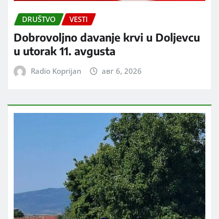
DRUŠTVO
VESTI
Dobrovoljno davanje krvi u Doljevcu
u utorak 11. avgusta
Radio Koprijan
авг 6, 2026