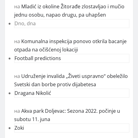
на
Mladić iz okoline Žitorađe zlostavljao i mučio
jednu osobu, napao drugu, pa uhapšen
Dno, dna
на
Komunalna inspekcija ponovo otkrila bacanje
otpada na očišćenoj lokaciji
Football predictions
на
Udruženje invalida „Živeti uspravno“ obeležilo
Svetski dan borbe protiv dijabetesa
Dragana Nikolić
на
Akva park Doljevac: Sezona 2022. počinje u
subotu 11. juna
Zoki