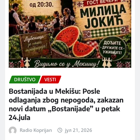
DRUŠTVO
VESTI
Bostanijada u Mekišu: Posle
odlaganja zbog nepogoda, zakazan
novi datum „Bostanijade” u petak
24.jula
Radio Koprijan
јул 21, 2026