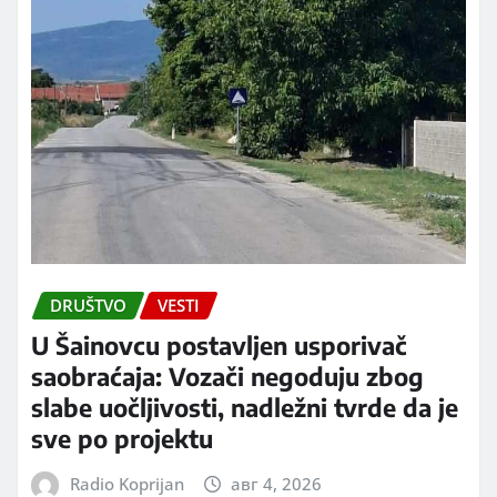
DRUŠTVO
VESTI
U Šainovcu postavljen usporivač
saobraćaja: Vozači negoduju zbog
slabe uočljivosti, nadležni tvrde da je
sve po projektu
Radio Koprijan
авг 4, 2026