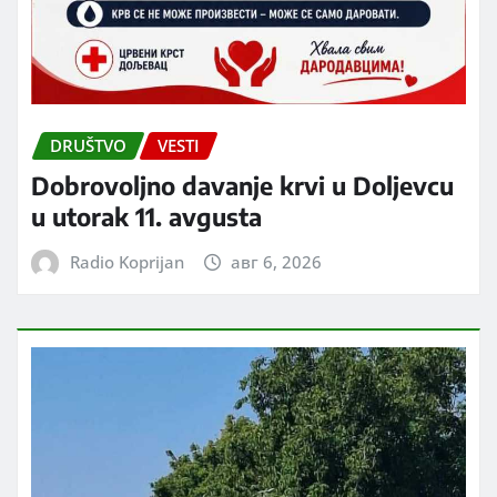
DRUŠTVO
VESTI
Dobrovoljno davanje krvi u Doljevcu
u utorak 11. avgusta
Radio Koprijan
авг 6, 2026