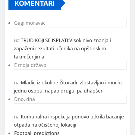
KOMENTARI
Gagi moravac
на
TRUD KOJI SE ISPLATI:Visok nivo znanja i
zapaženi rezultati učenika na opštinskim
takmičenjima
E moja državo
на
Mladić iz okoline Žitorađe zlostavljao i mučio
jednu osobu, napao drugu, pa uhapšen
Dno, dna
на
Komunalna inspekcija ponovo otkrila bacanje
otpada na očišćenoj lokaciji
Football predictions