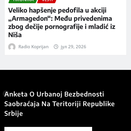
Veliko hapšenje pedofila u akciji
„Armagedon“: Među privedenima
zbog dečije pornografije i mladić iz
Niša
Radio Koprijan
јул 29, 2026
Anketa O Urbanoj Bezbednosti
Saobraćaja Na Teritoriji Republike
Srbije