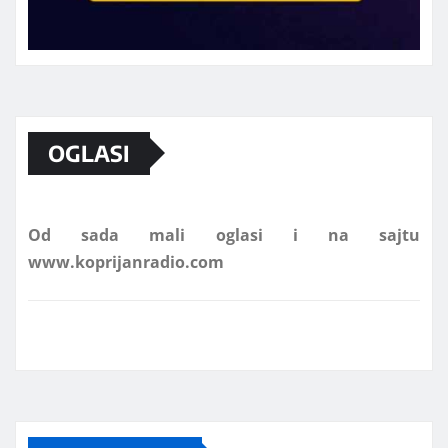
Marketing telefon 062 463 002
OGLASI
Od sada mali oglasi i na sajtu
www.koprijanradio.com