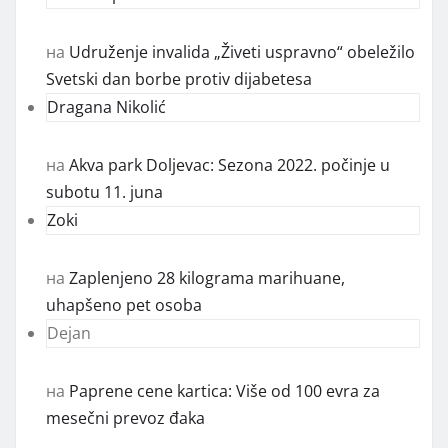
на
Udruženje invalida „Živeti uspravno“ obeležilo
Svetski dan borbe protiv dijabetesa
Dragana Nikolić
на
Akva park Doljevac: Sezona 2022. počinje u
subotu 11. juna
Zoki
на
Zaplenjeno 28 kilograma marihuane,
uhapšeno pet osoba
Dejan
на
Paprene cene kartica: Više od 100 evra za
mesečni prevoz đaka