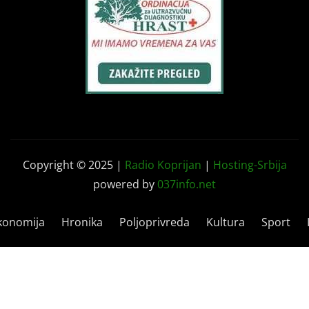
Copyright © 2025 |
Radio Koprijan
|
Hosting-Srbija
powered by
037info.net
konomija
Hronika
Poljoprivreda
Kultura
Sport