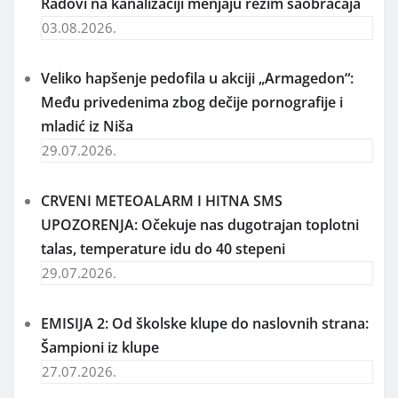
Radovi na kanalizaciji menjaju režim saobraćaja
03.08.2026.
Veliko hapšenje pedofila u akciji „Armagedon“:
Među privedenima zbog dečije pornografije i
mladić iz Niša
29.07.2026.
CRVENI METEOALARM I HITNA SMS
UPOZORENJA: Očekuje nas dugotrajan toplotni
talas, temperature idu do 40 stepeni
29.07.2026.
EMISIJA 2: Od školske klupe do naslovnih strana:
Šampioni iz klupe
27.07.2026.