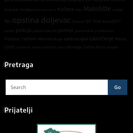
Malošište
Kočane
Koprijan tvrdjava
korona virus
litije
nasilje
opstina doljevac
Nis
OŠ "Vuk Karadžić"
Orljane
policija
pomoc
poljski kukurek
predsednik
pesme
predškolsko
radovi
takmičenje
saobraćajka
Pukovac
Vlasta
rekonstrukcija
Cenić
Zitoradja
Čečina
škola
zavet prošlosti
zima
štrapke
vodovod
Pretraga
Go
Prijatelji