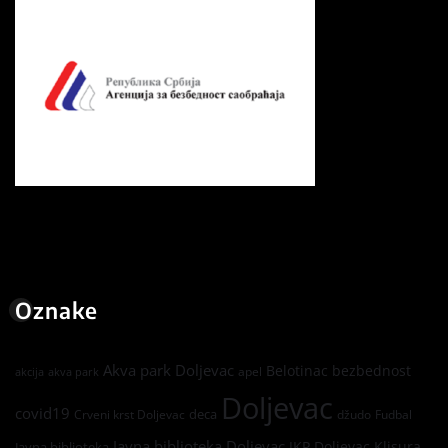
Oznake
Akva park Doljevac
Belotinac
bezbednost
apel
akcija
akva park
Doljevac
covid19
deca
Crveni krst Doljevac
džudo
Fudbal
Javna biblioteka Doljevac
JKP Doljevac
Klisura
Javna biblioteka