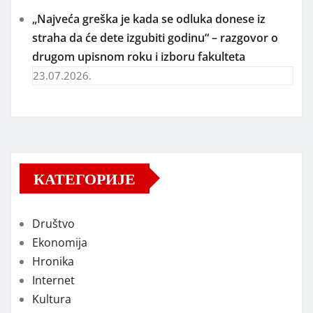
„Najveća greška je kada se odluka donese iz
straha da će dete izgubiti godinu“ – razgovor o
drugom upisnom roku i izboru fakulteta
23.07.2026.
КАТЕГОРИЈЕ
Društvo
Ekonomija
Hronika
Internet
Kultura