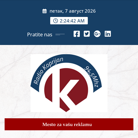
Skip
петак, 7 август 2026
to
content
2:24:43 AM
Pratite nas