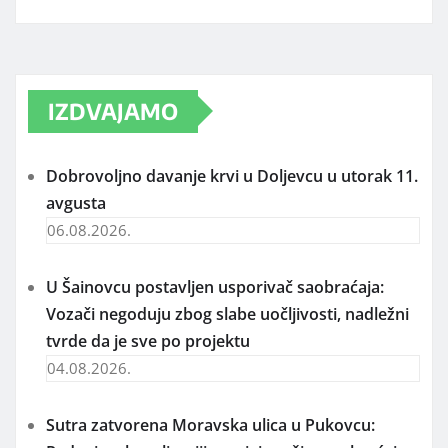
IZDVAJAMO
Dobrovoljno davanje krvi u Doljevcu u utorak 11.
avgusta
06.08.2026.
U Šainovcu postavljen usporivač saobraćaja:
Vozači negoduju zbog slabe uočljivosti, nadležni
tvrde da je sve po projektu
04.08.2026.
Sutra zatvorena Moravska ulica u Pukovcu: