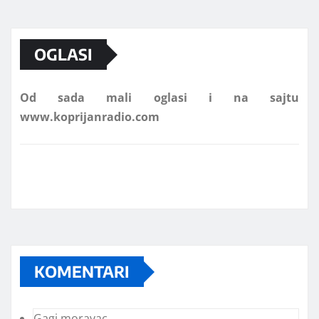
Marketing telefon 062 463 002
OGLASI
Od sada mali oglasi i na sajtu
www.koprijanradio.com
KOMENTARI
Gagi moravac