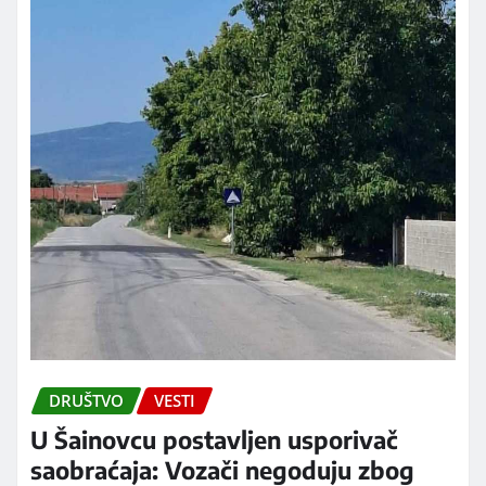
DRUŠTVO
VESTI
U Šainovcu postavljen usporivač
saobraćaja: Vozači negoduju zbog