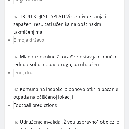
на
TRUD KOJI SE ISPLATI:Visok nivo znanja i
zapaženi rezultati učenika na opštinskim
takmičenjima
E moja državo
на
Mladić iz okoline Žitorađe zlostavljao i mučio
jednu osobu, napao drugu, pa uhapšen
Dno, dna
на
Komunalna inspekcija ponovo otkrila bacanje
otpada na očišćenoj lokaciji
Football predictions
на
Udruženje invalida „Živeti uspravno“ obeležilo