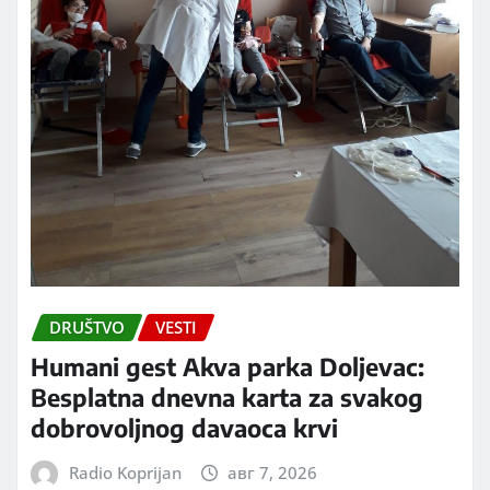
DRUŠTVO
VESTI
Humani gest Akva parka Doljevac:
Besplatna dnevna karta za svakog
dobrovoljnog davaoca krvi
Radio Koprijan
авг 7, 2026