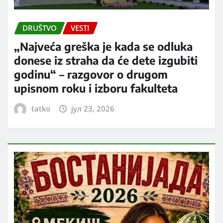
DRUŠTVO
VESTI
„Najveća greška je kada se odluka
donese iz straha da će dete izgubiti
godinu“ – razgovor o drugom
upisnom roku i izboru fakulteta
tatko
јул 23, 2026