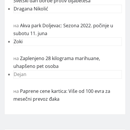
Svetski dan borbe protiv dijabetesa
Dragana Nikolić
на
Akva park Doljevac: Sezona 2022. počinje u
subotu 11. juna
Zoki
на
Zaplenjeno 28 kilograma marihuane,
uhapšeno pet osoba
Dejan
на
Paprene cene kartica: Više od 100 evra za
mesečni prevoz đaka