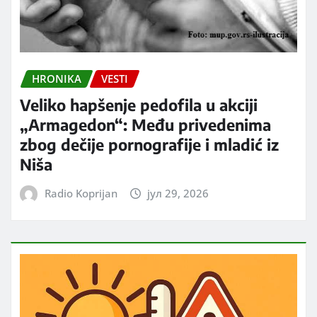
HRONIKA
VESTI
Veliko hapšenje pedofila u akciji
„Armagedon“: Među privedenima
zbog dečije pornografije i mladić iz
Niša
Radio Koprijan
јул 29, 2026