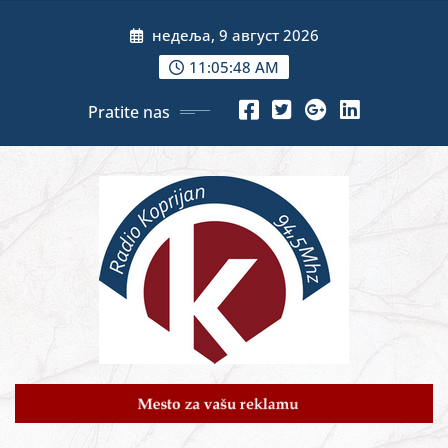
Skip
недеља, 9 август 2026
to
content
11:05:50 AM
Pratite nas