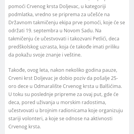
pomoći Crvenog krsta Doljevac, u kategoriji
podmlatka, vredno se priprema za učešće na
Državnom takmičenju ekipa prve pomoći, koje će se
održati 19. septembra u Novom Sadu. Na
takmičenju će učestvovati i takozvani Petlići, deca
predškolskog uzrasta, koja će takođe imati priliku
da pokažu svoje znanje i veštine.
Takođe, ovog leta, nakon nekoliko godina pauze,
Crveni krst Doljevac je dobio poziv da pošalje 25-
oro dece u Odmaralište Crvenog krsta u Balšićima.
U toku su poslednje pripreme za ovaj put, gde će
deca, pored uživanja u morskim radostima,
učestvovati u brojnim radionicama koje organizuju
stariji volonteri, a koje se odnose na aktivnosti
Crvenog krsta.