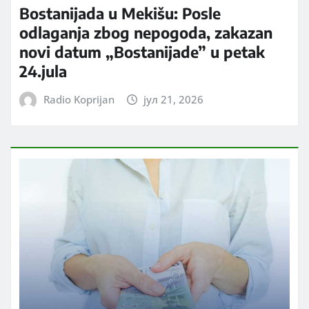
Bostanijada u Mekišu: Posle
odlaganja zbog nepogoda, zakazan
novi datum „Bostanijade” u petak
24.jula
Radio Koprijan
јул 21, 2026