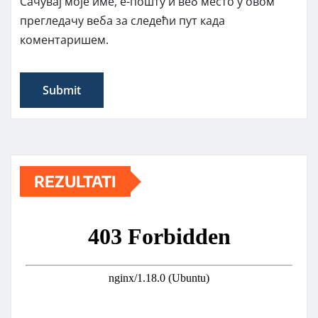
Сачувај моје име, е-пошту и веб место у овом
прегледачу веба за следећи пут када
коментаришем.
REZULTATI