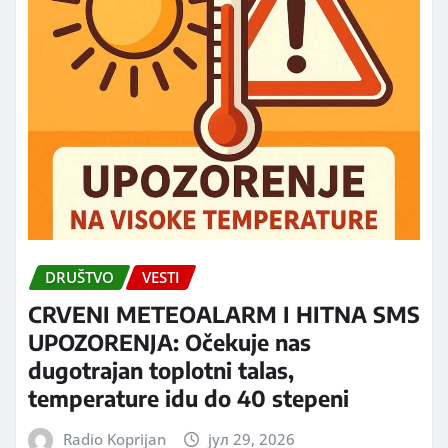
DRUŠTVO
VESTI
CRVENI METEOALARM I HITNA SMS
UPOZORENJA: Očekuje nas
dugotrajan toplotni talas,
temperature idu do 40 stepeni
Radio Koprijan
јул 29, 2026