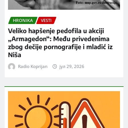
HRONIKA
VESTI
Veliko hapšenje pedofila u akciji
„Armagedon“: Među privedenima
zbog dečije pornografije i mladić iz
Niša
Radio Koprijan
јул 29, 2026