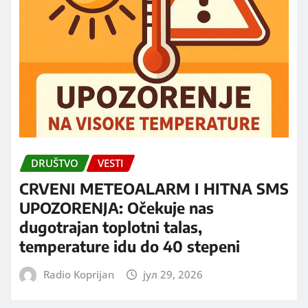
DRUŠTVO
VESTI
CRVENI METEOALARM I HITNA SMS
UPOZORENJA: Očekuje nas
dugotrajan toplotni talas,
temperature idu do 40 stepeni
Radio Koprijan
јул 29, 2026