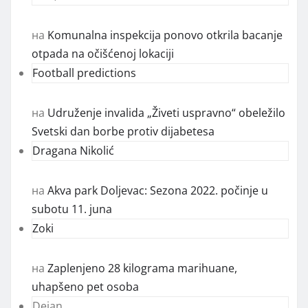
на
Komunalna inspekcija ponovo otkrila bacanje
otpada na očišćenoj lokaciji
Football predictions
на
Udruženje invalida „Živeti uspravno“ obeležilo
Svetski dan borbe protiv dijabetesa
Dragana Nikolić
на
Akva park Doljevac: Sezona 2022. počinje u
subotu 11. juna
Zoki
на
Zaplenjeno 28 kilograma marihuane,
uhapšeno pet osoba
Dejan