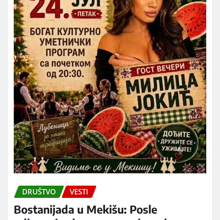
DRUŠTVO
VESTI
Bostanijada u Mekišu: Posle