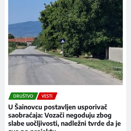
DRUŠTVO
VESTI
U Šainovcu postavljen usporivač
saobraćaja: Vozači negoduju zbog
slabe uočljivosti, nadležni tvrde da je