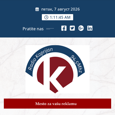
Skip
петак, 7 август 2026
to
content
1:11:46 AM
Pratite nas