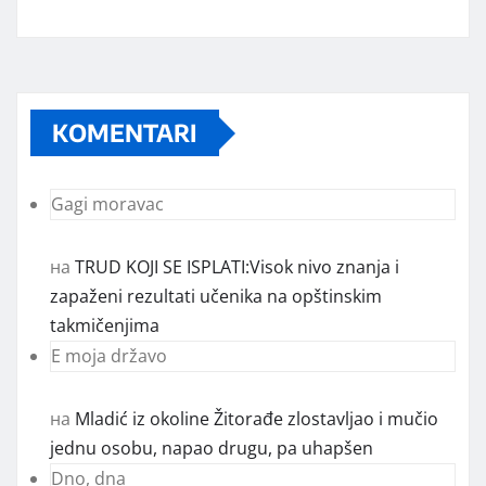
KOMENTARI
Gagi moravac
на
TRUD KOJI SE ISPLATI:Visok nivo znanja i
zapaženi rezultati učenika na opštinskim
takmičenjima
E moja državo
на
Mladić iz okoline Žitorađe zlostavljao i mučio
jednu osobu, napao drugu, pa uhapšen
Dno, dna