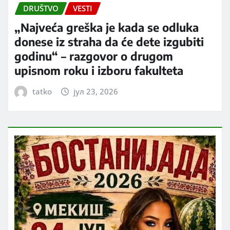
DRUŠTVO
VESTI
„Najveća greška je kada se odluka
donese iz straha da će dete izgubiti
godinu“ – razgovor o drugom
upisnom roku i izboru fakulteta
tatko
јул 23, 2026