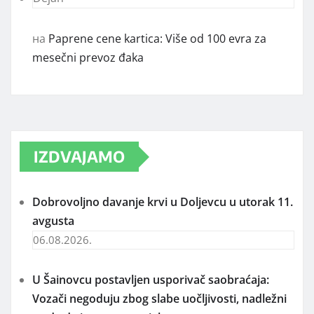
на
Paprene cene kartica: Više od 100 evra za
mesečni prevoz đaka
IZDVAJAMO
Dobrovoljno davanje krvi u Doljevcu u utorak 11.
avgusta
06.08.2026.
U Šainovcu postavljen usporivač saobraćaja:
Vozači negoduju zbog slabe uočljivosti, nadležni