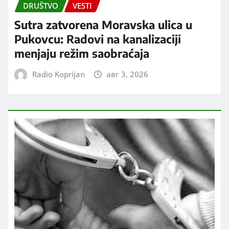
DRUŠTVO
VESTI
Sutra zatvorena Moravska ulica u
Pukovcu: Radovi na kanalizaciji
menjaju režim saobraćaja
Radio Koprijan
авг 3, 2026