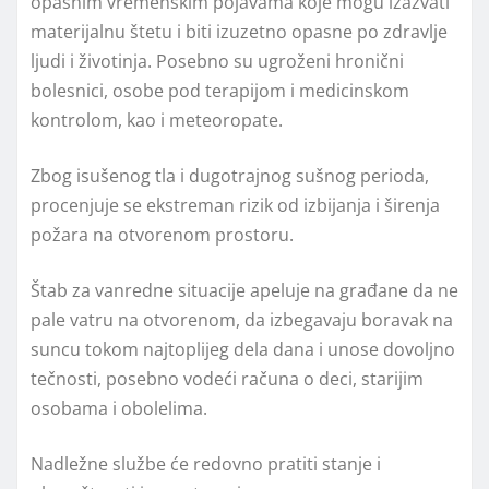
opasnim vremenskim pojavama koje mogu izazvati
materijalnu štetu i biti izuzetno opasne po zdravlje
ljudi i životinja. Posebno su ugroženi hronični
bolesnici, osobe pod terapijom i medicinskom
kontrolom, kao i meteoropate.
Zbog isušenog tla i dugotrajnog sušnog perioda,
procenjuje se ekstreman rizik od izbijanja i širenja
požara na otvorenom prostoru.
Štab za vanredne situacije apeluje na građane da ne
pale vatru na otvorenom, da izbegavaju boravak na
suncu tokom najtoplijeg dela dana i unose dovoljno
tečnosti, posebno vodeći računa o deci, starijim
osobama i obolelima.
Nadležne službe će redovno pratiti stanje i