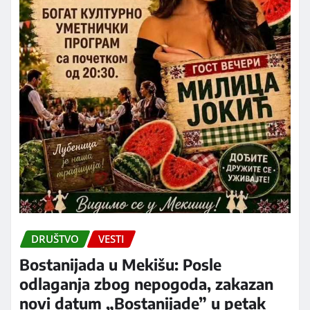
DRUŠTVO
VESTI
Bostanijada u Mekišu: Posle
odlaganja zbog nepogoda, zakazan
novi datum „Bostanijade” u petak