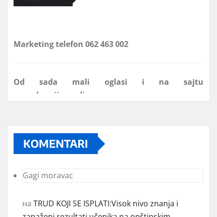
Marketing telefon 062 463 002
Od sada mali oglasi i na sajtu
www.koprijanradio.com
KOMENTARI
Gagi moravac
на
TRUD KOJI SE ISPLATI:Visok nivo znanja i
zapaženi rezultati učenika na opštinskim