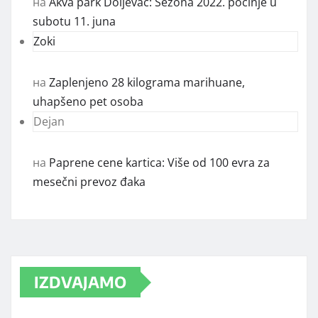
на
Akva park Doljevac: Sezona 2022. počinje u
subotu 11. juna
Zoki
на
Zaplenjeno 28 kilograma marihuane,
uhapšeno pet osoba
Dejan
на
Paprene cene kartica: Više od 100 evra za
mesečni prevoz đaka
IZDVAJAMO