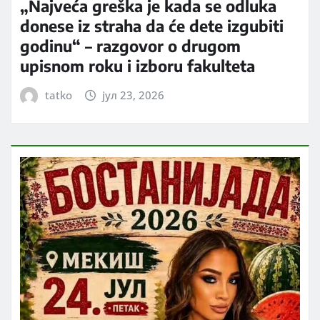
„Najveća greška je kada se odluka
donese iz straha da će dete izgubiti
godinu“ – razgovor o drugom
upisnom roku i izboru fakulteta
tatko
јул 23, 2026