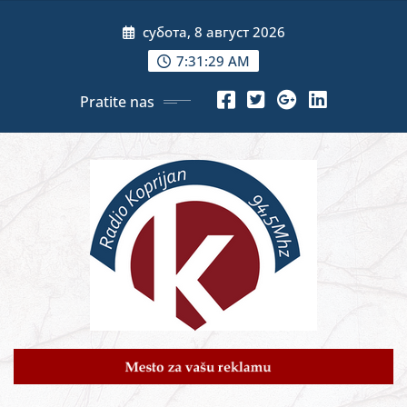
Skip
субота, 8 август 2026
to
content
7:31:31 AM
Pratite nas