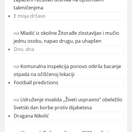
takmičenjima
E moja državo
на
Mladić iz okoline Žitorađe zlostavljao i mučio
jednu osobu, napao drugu, pa uhapšen
Dno, dna
на
Komunalna inspekcija ponovo otkrila bacanje
otpada na očišćenoj lokaciji
Football predictions
на
Udruženje invalida „Živeti uspravno“ obeležilo
Svetski dan borbe protiv dijabetesa
Dragana Nikolić