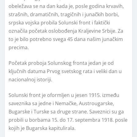
obeležava se na dan kada je, posle godina krvavih,
strašnih, dramatičnih, tragičnih i junačkih borbi,
srpska vojska probila Solunski front i faktički
označila početak oslobođenja Kraljevine Srbije. Za
to je bilo potrebno svega 45 dana našim junačkim
precima.
Početak proboja Solunskog fronta jedan je od
ključnih datuma Prvog svetskog rata i veliki dan u
nacionalnoj istoriji.
Solunski front je oformljen u jesen 1915. između
saveznika sa jedne i Nemačke, Austrougarske,
Bugarske i Turske sa druge strane. Saveznici su ga
probili u borbama 15. do 17. septembra 1918. posle
kojih je Bugarska kapitulirala.