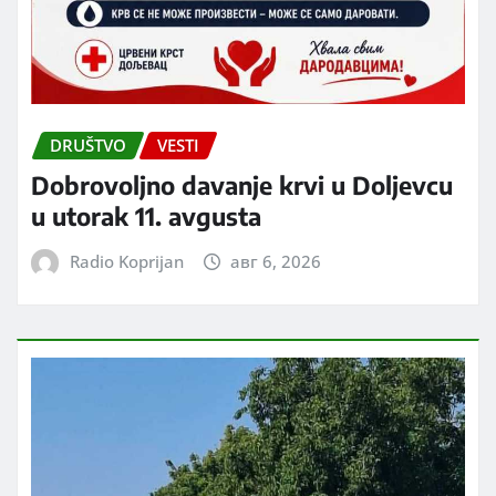
DRUŠTVO
VESTI
Dobrovoljno davanje krvi u Doljevcu
u utorak 11. avgusta
Radio Koprijan
авг 6, 2026