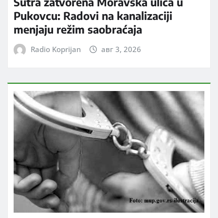
Sutra zatvorena Moravska ulica u
Pukovcu: Radovi na kanalizaciji
menjaju režim saobraćaja
Radio Koprijan
авг 3, 2026