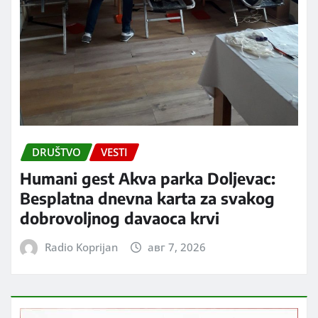
DRUŠTVO
VESTI
Humani gest Akva parka Doljevac:
Besplatna dnevna karta za svakog
dobrovoljnog davaoca krvi
Radio Koprijan
авг 7, 2026