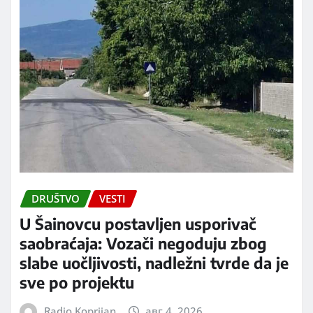
DRUŠTVO
VESTI
U Šainovcu postavljen usporivač
saobraćaja: Vozači negoduju zbog
slabe uočljivosti, nadležni tvrde da je
sve po projektu
Radio Koprijan
авг 4, 2026