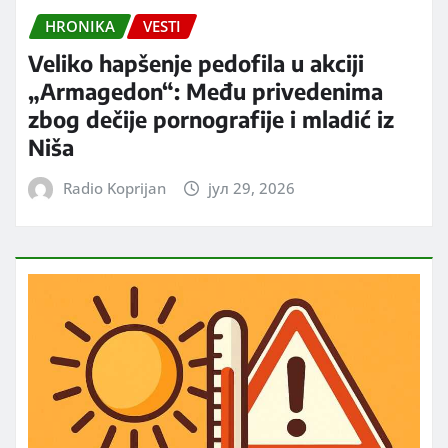
HRONIKA
VESTI
Veliko hapšenje pedofila u akciji
„Armagedon“: Među privedenima
zbog dečije pornografije i mladić iz
Niša
Radio Koprijan
јул 29, 2026