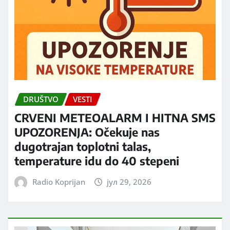
DRUŠTVO
VESTI
CRVENI METEOALARM I HITNA SMS
UPOZORENJA: Očekuje nas
dugotrajan toplotni talas,
temperature idu do 40 stepeni
Radio Koprijan
јул 29, 2026