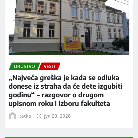
DRUŠTVO
VESTI
„Najveća greška je kada se odluka
donese iz straha da će dete izgubiti
godinu“ – razgovor o drugom
upisnom roku i izboru fakulteta
tatko
јул 23, 2026