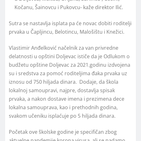
Kočanu, Šainovcu i Pukovcu- kaže direktor Ilić.
Sutra se nastavlja isplata pa će novac dobiti roditelji
prvaka u Čapljincu, Belotincu, Malošištu i Knežici.
Vlastimir Anđelković načelnik za van privredne
delatnosti u opštini Doljevac ističe da je Odlukom o
budžetu opštine Doljevac za 2021.godinu izdvojena
su i sredstva za pomoć roditeljima đaka prvaka uz
iznosu od 750 hiljada dinara. Dodaje, da škola
lokalnoj samoupravi, najpre, dostavlja spisak
prvaka, a nakon dostave imena i prezimena dece
lokalna samouprava, kao i prethodnih godina,
svakom učeniku isplaćuje po 5 hiljada dinara.
Početak ove školske godine je specifičan zbog
aktuelne pandemije korona virusa, ali se nadamo