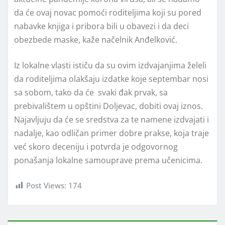
da će ovaj novac pomoći roditeljima koji su pored
nabavke knjiga i pribora bili u obavezi i da deci
obezbede maske, kaže načelnik Anđelković.
Iz lokalne vlasti ističu da su ovim izdvajanjima želeli
da roditeljima olakšaju izdatke koje septembar nosi
sa sobom, tako da će svaki đak prvak, sa
prebivalištem u opštini Doljevac, dobiti ovaj iznos.
Najavljuju da će se sredstva za te namene izdvajati i
nadalje, kao odličan primer dobre prakse, koja traje
već skoro deceniju i potvrda je odgovornog
ponašanja lokalne samouprave prema učenicima.
Post Views:
174