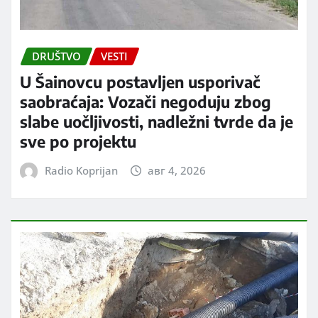
DRUŠTVO
VESTI
U Šainovcu postavljen usporivač
saobraćaja: Vozači negoduju zbog
slabe uočljivosti, nadležni tvrde da je
sve po projektu
Radio Koprijan
авг 4, 2026