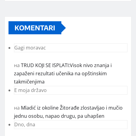
KOMENTARI
Gagi moravac
на
TRUD KOJI SE ISPLATI:Visok nivo znanja i
zapaženi rezultati učenika na opštinskim
takmičenjima
E moja državo
на
Mladić iz okoline Žitorađe zlostavljao i mučio
jednu osobu, napao drugu, pa uhapšen
Dno, dna