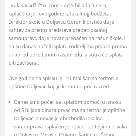
„Vuk Karadžić“ u iznosu od 5 hiljada dinara,
isplaćena je i ove godine iz lokalnog budžeta.
Direktor škole u Doljevcu Goran Ilić ističe da je
zahtev za prenos sredstava predat lokalnoj
samoupravi, da je novac prebačen na račun škole, i
da su danas počeli isplatu roditeljima prvaka prema
unapred određenom rasporedu, a sutra će isplata
biti završena.
Ove godine na spisku je 141 mališan sa teritorije
opštine Doljevac koji je krenuo u prvi razred.
Danas smo počeli sa isplatom pomoći u iznosu
od 5 hiljada dinara prvacima sa teritorije opštine
Doljevac, a novac je obezbedila lokalna
samouprava. Isplaćen je novac roditeljima prvaka
u Doljevcu, Mekišu, Orljanu, Šarlincu , Čečini,