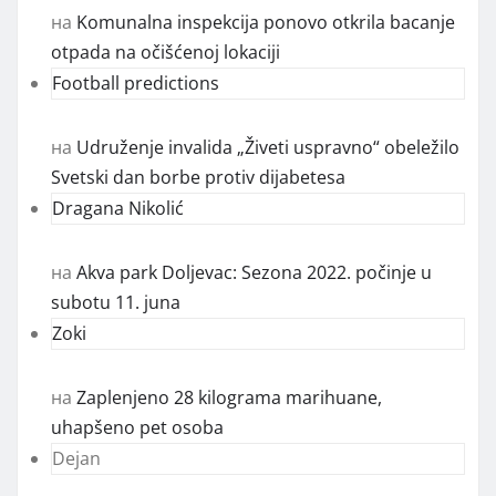
на
Komunalna inspekcija ponovo otkrila bacanje
otpada na očišćenoj lokaciji
Football predictions
на
Udruženje invalida „Živeti uspravno“ obeležilo
Svetski dan borbe protiv dijabetesa
Dragana Nikolić
на
Akva park Doljevac: Sezona 2022. počinje u
subotu 11. juna
Zoki
на
Zaplenjeno 28 kilograma marihuane,
uhapšeno pet osoba
Dejan