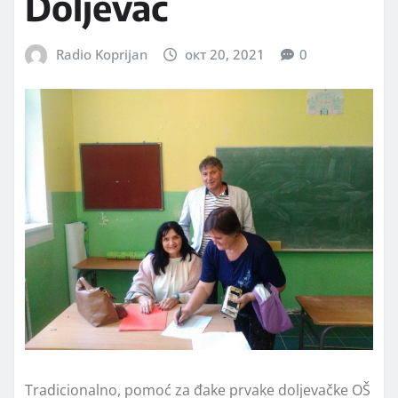
Doljevac
Radio Koprijan
окт 20, 2021
0
Tradicionalno, pomoć za đake prvake doljevačke OŠ