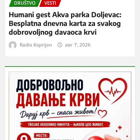
DRUŠTVO
VESTI
Humani gest Akva parka Doljevac:
Besplatna dnevna karta za svakog
dobrovoljnog davaoca krvi
Radio Koprijan
авг 7, 2026