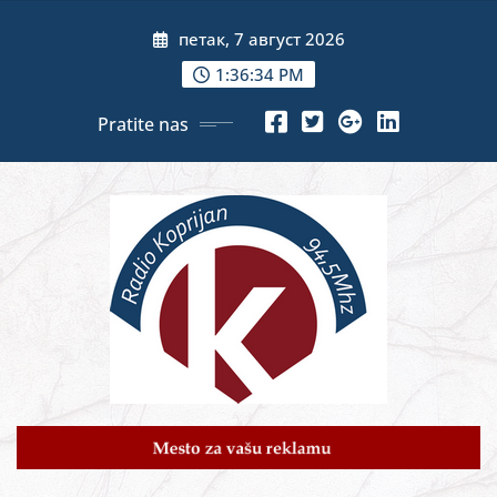
Skip
петак, 7 август 2026
to
content
1:36:36 PM
Pratite nas