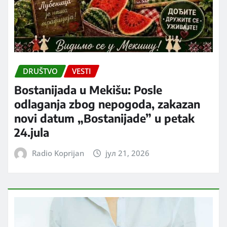
DRUŠTVO
VESTI
Bostanijada u Mekišu: Posle
odlaganja zbog nepogoda, zakazan
novi datum „Bostanijade” u petak
24.jula
Radio Koprijan
јул 21, 2026