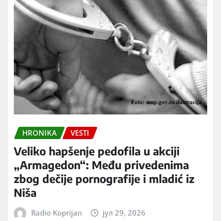
HRONIKA
VESTI
Veliko hapšenje pedofila u akciji
„Armagedon“: Među privedenima
zbog dečije pornografije i mladić iz
Niša
Radio Koprijan
јул 29, 2026