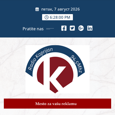
Skip
петак, 7 август 2026
to
content
6:28:02 PM
Pratite nas