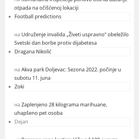
otpada na očišćenoj lokaciji
Football predictions
на
Udruženje invalida „Živeti uspravno“ obeležilo
Svetski dan borbe protiv dijabetesa
Dragana Nikolić
на
Akva park Doljevac: Sezona 2022. počinje u
subotu 11. juna
Zoki
на
Zaplenjeno 28 kilograma marihuane,
uhapšeno pet osoba
Dejan