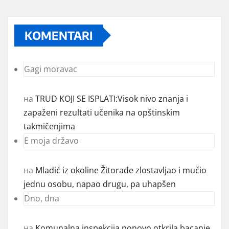
KOMENTARI
Gagi moravac
на
TRUD KOJI SE ISPLATI:Visok nivo znanja i
zapaženi rezultati učenika na opštinskim
takmičenjima
E moja državo
на
Mladić iz okoline Žitorađe zlostavljao i mučio
jednu osobu, napao drugu, pa uhapšen
Dno, dna
на
Komunalna inspekcija ponovo otkrila bacanje