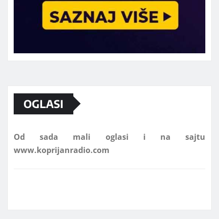
Marketing telefon 062 463 002
OGLASI
Od sada mali oglasi i na sajtu
www.koprijanradio.com