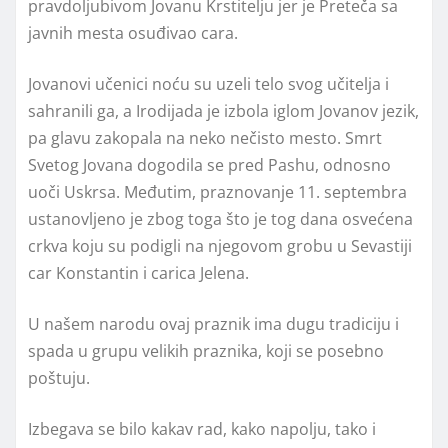
pravdolјubivom Jovanu Krstitelјu jer je Preteča sa
javnih mesta osuđivao cara.
Jovanovi učenici noću su uzeli telo svog učitelja i
sahranili ga, a Irodijada je izbola iglom Jovanov jezik,
pa glavu zakopala na neko nečisto mesto. Smrt
Svetog Jovana dogodila se pred Pashu, odnosno
uoči Uskrsa. Međutim, praznovanje 11. septembra
ustanovljeno je zbog toga što je tog dana osvećena
crkva koju su podigli na njegovom grobu u Sevastiji
car Konstantin i carica Jelena.
U našem narodu ovaj praznik ima dugu tradiciju i
spada u grupu velikih praznika, koji se posebno
poštuju.
Izbegava se bilo kakav rad, kako napolju, tako i