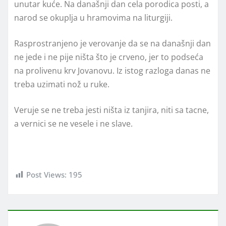
unutar kuće. Na današnji dan cela porodica posti, a
narod se okuplja u hramovima na liturgiji.
Rasprostranjeno je verovanje da se na današnji dan
ne jede i ne pije ništa što je crveno, jer to podseća
na prolivenu krv Jovanovu. Iz istog razloga danas ne
treba uzimati nož u ruke.
Veruje se ne treba jesti ništa iz tanjira, niti sa tacne,
a vernici se ne vesele i ne slave.
Post Views:
195