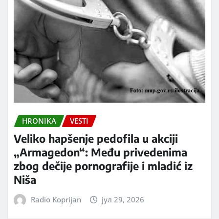
HRONIKA
VESTI
Veliko hapšenje pedofila u akciji
„Armagedon“: Među privedenima
zbog dečije pornografije i mladić iz
Niša
Radio Koprijan
јул 29, 2026