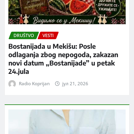
DRUŠTVO
VESTI
Bostanijada u Mekišu: Posle
odlaganja zbog nepogoda, zakazan
novi datum „Bostanijade” u petak
24.jula
Radio Koprijan
јул 21, 2026