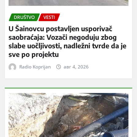
DRUŠTVO
VESTI
U Šainovcu postavljen usporivač
saobraćaja: Vozači negoduju zbog
slabe uočljivosti, nadležni tvrde da je
sve po projektu
Radio Koprijan
авг 4, 2026