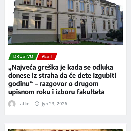
DRUŠTVO
VESTI
„Najveća greška je kada se odluka
donese iz straha da će dete izgubiti
godinu“ – razgovor o drugom
upisnom roku i izboru fakulteta
tatko
јул 23, 2026