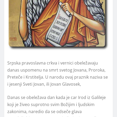
Srpska pravoslavna crkva i vernici obeležavaju
danas uspomenu na smrt svetog Jovana, Proroka,
Preteče i Krstitelјa. U narodu ovaj praznik naziva se
i jesenji Sveti Jovan, ili Jovan Glavosek,
Danas se obeležava dan kada je car Irod iz Galileje
koji je živeo suprotno svim Božijim i lјudskim
zakonima, naredio da se odseče glava