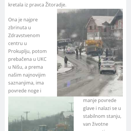
kretala iz pravca Žitoradje.
Ona je najpre
zbrinuta u
Zdravstvenom
centru u
Prokuplju, potom
prebačena u UKC
u Nišu, a prema
našim najnovijim
saznanjima, ima
povrede noge i
manje povrede
glave i nalazi se u
stabilnom stanju,
van životne