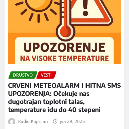
DRUŠTVO
VESTI
CRVENI METEOALARM I HITNA SMS
UPOZORENJA: Očekuje nas
dugotrajan toplotni talas,
temperature idu do 40 stepeni
Radio Koprijan
јул 29, 2026