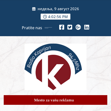
Skip
недеља, 9 август 2026
to
content
4:02:58 PM
Pratite nas