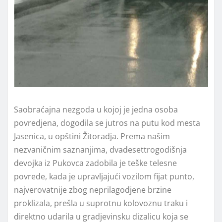
Saobraćajna nezgoda u kojoj je jedna osoba
povredjena, dogodila se jutros na putu kod mesta
Jasenica, u opštini Žitoradja. Prema našim
nezvaničnim saznanjima, dvadesettrogodišnja
devojka iz Pukovca zadobila je teške telesne
povrede, kada je upravljajući vozilom fijat punto,
najverovatnije zbog neprilagodjene brzine
proklizala, prešla u suprotnu kolovoznu traku i
direktno udarila u gradjevinsku dizalicu koja se