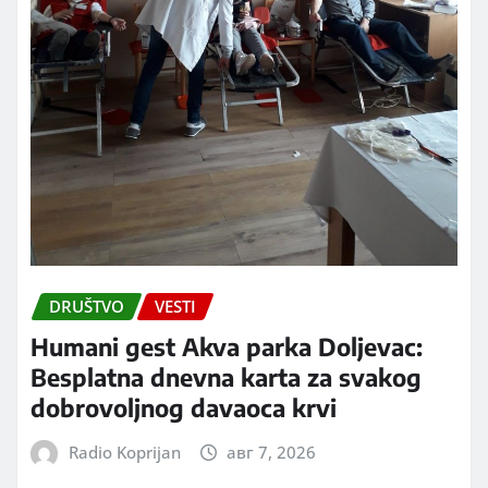
DRUŠTVO
VESTI
Humani gest Akva parka Doljevac:
Besplatna dnevna karta za svakog
dobrovoljnog davaoca krvi
Radio Koprijan
авг 7, 2026