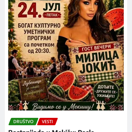
DRUŠTVO
VESTI