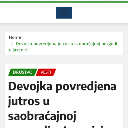
Home
Devojka povredjena jutros u saobraćajnoj nezgodi
u Jasenici
DRUŠTVO
VESTI
Devojka povredjena
jutros u
saobraćajnoj