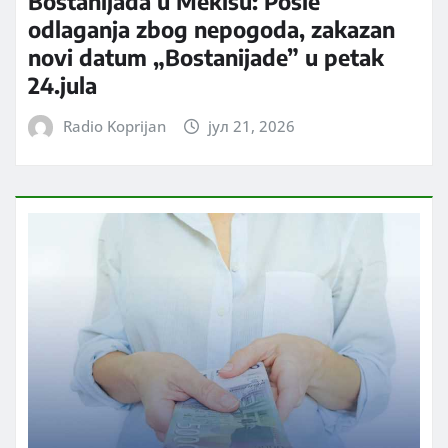
Bostanijada u Mekišu: Posle
odlaganja zbog nepogoda, zakazan
novi datum „Bostanijade” u petak
24.jula
Radio Koprijan
јул 21, 2026