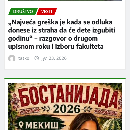
DRUŠTVO
VESTI
„Najveća greška je kada se odluka
donese iz straha da će dete izgubiti
godinu“ – razgovor o drugom
upisnom roku i izboru fakulteta
tatko
јул 23, 2026