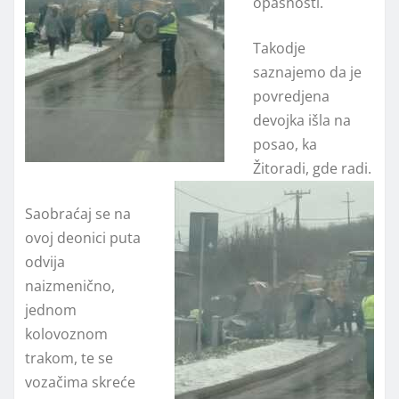
opasnosti.
Takodje
saznajemo da je
povredjena
devojka išla na
posao, ka
Žitoradi, gde radi.
Saobraćaj se na
ovoj deonici puta
odvija
naizmenično,
jednom
kolovoznom
trakom, te se
vozačima skreće