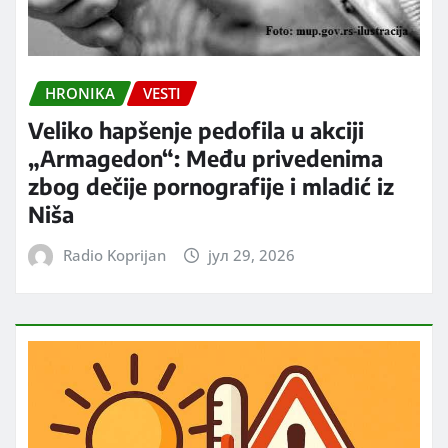
HRONIKA
VESTI
Veliko hapšenje pedofila u akciji
„Armagedon“: Među privedenima
zbog dečije pornografije i mladić iz
Niša
Radio Koprijan
јул 29, 2026