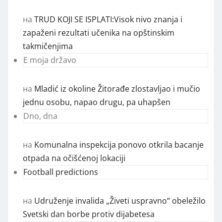
на
TRUD KOJI SE ISPLATI:Visok nivo znanja i
zapaženi rezultati učenika na opštinskim
takmičenjima
E moja državo
на
Mladić iz okoline Žitorađe zlostavljao i mučio
jednu osobu, napao drugu, pa uhapšen
Dno, dna
на
Komunalna inspekcija ponovo otkrila bacanje
otpada na očišćenoj lokaciji
Football predictions
на
Udruženje invalida „Živeti uspravno“ obeležilo
Svetski dan borbe protiv dijabetesa