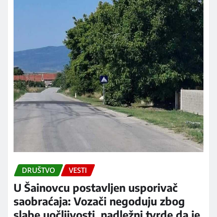
DRUŠTVO
VESTI
U Šainovcu postavljen usporivač
saobraćaja: Vozači negoduju zbog
slabe uočljivosti, nadležni tvrde da je