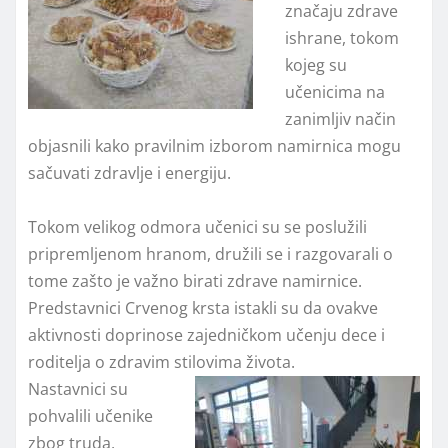
značaju zdrave
ishrane, tokom
kojeg su
učenicima na
zanimljiv način
objasnili kako pravilnim izborom namirnica mogu
sačuvati zdravlje i energiju.
Tokom velikog odmora učenici su se poslužili
pripremljenom hranom, družili se i razgovarali o
tome zašto je važno birati zdrave namirnice.
Predstavnici Crvenog krsta istakli su da ovakve
aktivnosti doprinose zajedničkom učenju dece i
roditelja o zdravim stilovima života.
Nastavnici su
pohvalili učenike
zbog truda,