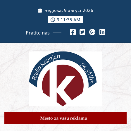
Skip
недеља, 9 август 2026
to
content
9:11:37 AM
Pratite nas