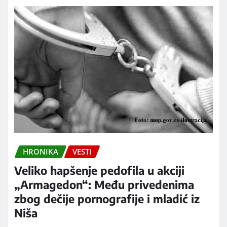
HRONIKA
VESTI
Veliko hapšenje pedofila u akciji
„Armagedon“: Među privedenima
zbog dečije pornografije i mladić iz
Niša