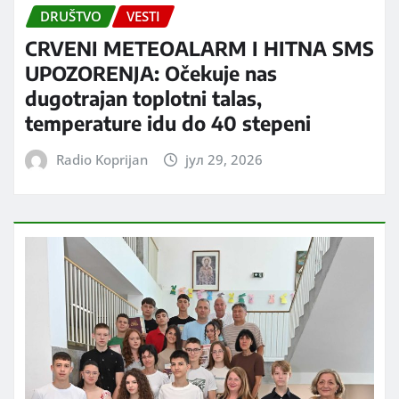
DRUŠTVO
VESTI
CRVENI METEOALARM I HITNA SMS
UPOZORENJA: Očekuje nas
dugotrajan toplotni talas,
temperature idu do 40 stepeni
Radio Koprijan
јул 29, 2026