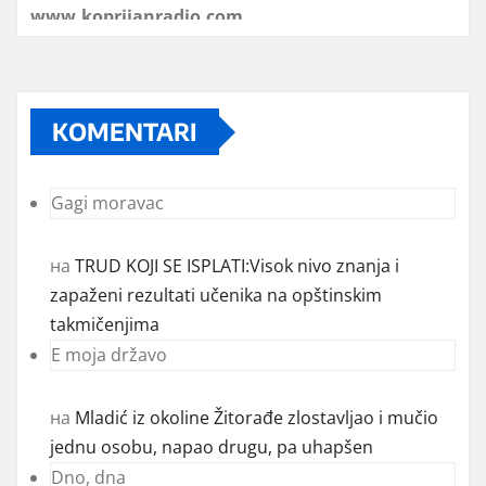
KOMENTARI
Gagi moravac
на
TRUD KOJI SE ISPLATI:Visok nivo znanja i
zapaženi rezultati učenika na opštinskim
takmičenjima
E moja državo
на
Mladić iz okoline Žitorađe zlostavljao i mučio
jednu osobu, napao drugu, pa uhapšen
Dno, dna