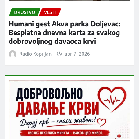
DRUŠTVO
VESTI
Humani gest Akva parka Doljevac:
Besplatna dnevna karta za svakog
dobrovoljnog davaoca krvi
Radio Koprijan
авг 7, 2026