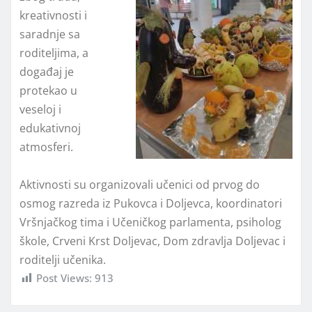
kreativnosti i
saradnje sa
roditeljima, a
događaj je
protekao u
veseloj i
edukativnoj
atmosferi.
Aktivnosti su organizovali učenici od prvog do
osmog razreda iz Pukovca i Doljevca, koordinatori
Vršnjačkog tima i Učeničkog parlamenta, psiholog
škole, Crveni Krst Doljevac, Dom zdravlja Doljevac i
roditelji učenika.
Post Views:
913