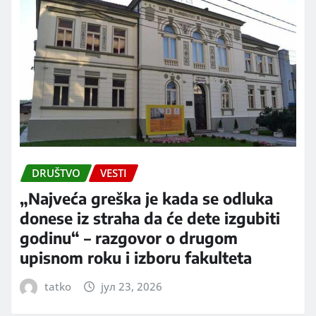
DRUŠTVO
VESTI
„Najveća greška je kada se odluka
donese iz straha da će dete izgubiti
godinu“ – razgovor o drugom
upisnom roku i izboru fakulteta
tatko
јул 23, 2026