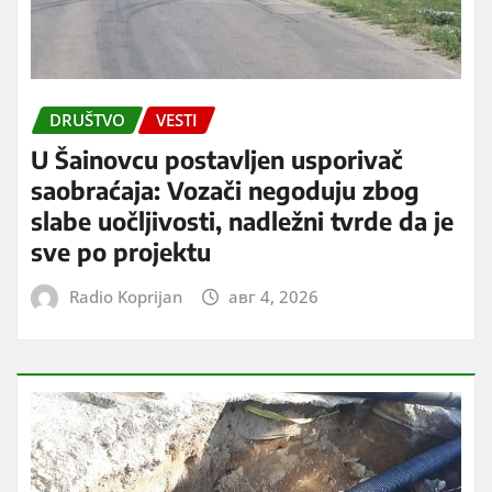
DRUŠTVO
VESTI
U Šainovcu postavljen usporivač
saobraćaja: Vozači negoduju zbog
slabe uočljivosti, nadležni tvrde da je
sve po projektu
Radio Koprijan
авг 4, 2026