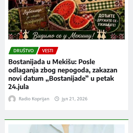
DRUŠTVO
VESTI
Bostanijada u Mekišu: Posle
odlaganja zbog nepogoda, zakazan
novi datum „Bostanijade” u petak
24.jula
Radio Koprijan
јул 21, 2026