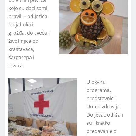
koje su đaci sami
pravili – od ježića
od jabuka i
grožđa, do cveća i
životinjica od
krastavaca,
šargarepa i
tikvica.
U okviru
programa,
predstavnici
Doma zdravlja
Doljevac održali
su i kratko
predavanje o