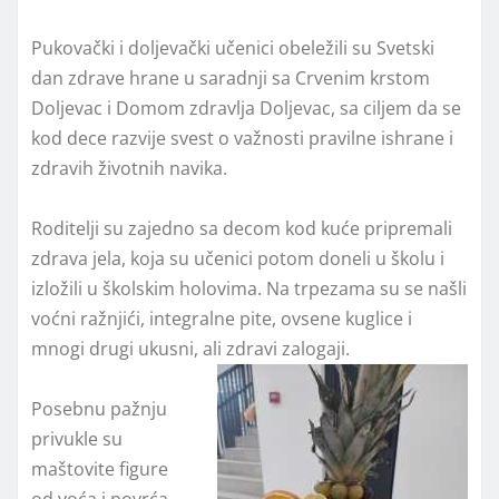
Pukovački i doljevački učenici obeležili su Svetski
dan zdrave hrane u saradnji sa Crvenim krstom
Doljevac i Domom zdravlja Doljevac, sa ciljem da se
kod dece razvije svest o važnosti pravilne ishrane i
zdravih životnih navika.
Roditelji su zajedno sa decom kod kuće pripremali
zdrava jela, koja su učenici potom doneli u školu i
izložili u školskim holovima. Na trpezama su se našli
voćni ražnjići, integralne pite, ovsene kuglice i
mnogi drugi ukusni, ali zdravi zalogaji.
Posebnu pažnju
privukle su
maštovite figure
od voća i povrća