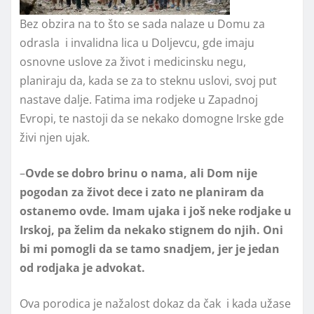
Bez obzira na to što se sada nalaze u Domu za
odrasla i invalidna lica u Doljevcu, gde imaju
osnovne uslove za život i medicinsku negu,
planiraju da, kada se za to steknu uslovi, svoj put
nastave dalje. Fatima ima rodjeke u Zapadnoj
Evropi, te nastoji da se nekako domogne Irske gde
živi njen ujak.
–
Ovde se dobro brinu o nama, ali Dom nije
pogodan za život dece i zato ne planiram da
ostanemo ovde. Imam ujaka i još neke rodjake u
Irskoj, pa želim da nekako stignem do njih. Oni
bi mi pomogli da se tamo snadjem, jer je jedan
od rodjaka je advokat.
Ova porodica je nažalost dokaz da čak i kada užase