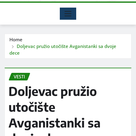
Home
Doljevac pružio utočište Avganistanki sa dvoje
dece
VESTI
Doljevac pružio
utočište
Avganistanki sa