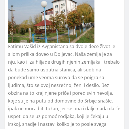
Fatimu Vašid iz Avganistana sa dvoje dece život je
silom prilika doveo u Doljevac. Naša zemlja je za
nju, kao i za hiljade drugih njenih zemljaka, trebalo
da bude samo usputna stanica, ali sudbina
ponekad ume veoma surovo da se poigra sa
ljudima, što se ovoj nesrećnoj ženi i desilo. Bez
obzira na to kraj njene priče i pored svih nevolja,
koje su je na putu od domovine do Srbije snašle,
ipak ne mora biti tužan, jer se ona i dalje nada da će
uspeti da se uz pomoć rodjaka, koji je čekaju u
Irskoj, snadje i nastavi koliko je to posle svega