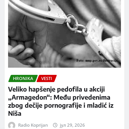
HRONIKA
VESTI
Veliko hapšenje pedofila u akciji
„Armagedon“: Među privedenima
zbog dečije pornografije i mladić iz
Niša
Radio Koprijan
јул 29, 2026