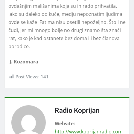
ovdašnjim mališanima koja su ih rado prihvatila.
Iako su daleko od kuće, medju nepoznatim ljudima
ovde se kaže Fatima nisu osetili nepoželjno. Što i ne
čudi, jer mi mnogo bolje no drugi znamo šta znači
rat, kako je kad ostanete bez doma ili bez članova
porodice.
J. Kozomara
Post Views:
141
Radio Koprijan
Website:
http://www.koprijanradio.com