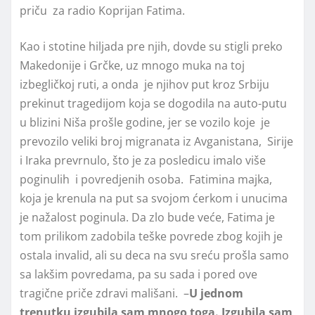
priču za radio Koprijan Fatima.
Kao i stotine hiljada pre njih, dovde su stigli preko
Makedonije i Grčke, uz mnogo muka na toj
izbegličkoj ruti, a onda je njihov put kroz Srbiju
prekinut tragedijom koja se dogodila na auto-putu
u blizini Niša prošle godine, jer se vozilo koje je
prevozilo veliki broj migranata iz Avganistana, Sirije
i Iraka prevrnulo, što je za posledicu imalo više
poginulih i povredjenih osoba. Fatimina majka,
koja je krenula na put sa svojom ćerkom i unucima
je nažalost poginula. Da zlo bude veće, Fatima je
tom prilikom zadobila teške povrede zbog kojih je
ostala invalid, ali su deca na svu sreću prošla samo
sa lakšim povredama, pa su sada i pored ove
tragične priče zdravi mališani. –
U jednom
trenutku izgubila sam mnogo toga. Izgubila sam