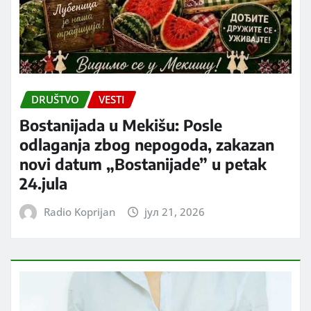
DRUŠTVO
VESTI
Bostanijada u Mekišu: Posle
odlaganja zbog nepogoda, zakazan
novi datum „Bostanijade” u petak
24.jula
Radio Koprijan
јул 21, 2026