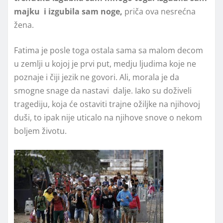
majku i izgubila sam noge,
priča ova nesrećna
žena.
Fatima je posle toga ostala sama sa malom decom
u zemlji u kojoj je prvi put, medju ljudima koje ne
poznaje i čiji jezik ne govori. Ali, morala je da
smogne snage da nastavi dalje. Iako su doživeli
tragediju, koja će ostaviti trajne ožiljke na njihovoj
duši, to ipak nije uticalo na njihove snove o nekom
boljem životu.