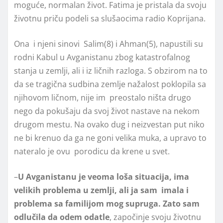
moguće, normalan život. Fatima je pristala da svoju
životnu priču podeli sa slušaocima radio Koprijana.
Ona i njeni sinovi Salim(8) i Ahman(5), napustili su
rodni Kabul u Avganistanu zbog katastrofalnog
stanja u zemlji, ali i iz ličnih razloga. S obzirom na to
da se tragična sudbina zemlje nažalost poklopila sa
njihovom ličnom, nije im preostalo ništa drugo
nego da pokušaju da svoj život nastave na nekom
drugom mestu. Na ovako dug i neizvestan put niko
ne bi krenuo da ga ne goni velika muka, a upravo to
nateralo je ovu porodicu da krene u svet.
–
U Avganistanu je veoma loša situacija, ima
velikih problema u zemlji, ali ja sam imala i
problema sa familijom mog supruga. Zato sam
odlučila da odem odatle
, započinje svoju životnu