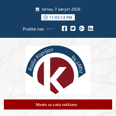
Skip
петак, 7 август 2026
to
content
11:03:16 PM
Pratite nas