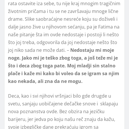
rata ostavite iza sebe, tu nije kraj mnogim tragičnim
životnim pričama i tu se ne završavaju mnoge lične
drame. Slike saobraćajne nesreće koju su doživeli i
dalje jasno žive u njihovom sećanju, pa je Fatima na
naše pitanje šta im ovde nedostaje i postoji li nešto
što joj treba, odgovorila da joj nedostaje nešto što
joj niko sada ne može dati. –
Nedostaju mi moje
noge. Jako mi je teško zbog toga, a još teže mi je
što i deca zbog toga pate. Moj mladji sin stalno
plače i kaže mi kako bi voleo da se igram sa njim
kao nekada, ali zna da ne mogu.
Deca, kao i svi njihovi vršnjaci bilo gde drugde u
svetu, sanjaju uobičajene dečačke snove i sklapaju
nova poznanstva ovde. Bez obzira na jezičku
barijeru, jer jedva po koju našu reč znaju da kažu,
svoje izbegličke dane prekraćuju igrom sa