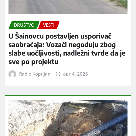
DRUŠTVO
VESTI
U Šainovcu postavljen usporivač
saobraćaja: Vozači negoduju zbog
slabe uočljivosti, nadležni tvrde da je
sve po projektu
Radio Koprijan
авг 4, 2026