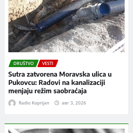
DRUŠTVO
VESTI
Sutra zatvorena Moravska ulica u
Pukovcu: Radovi na kanalizaciji
menjaju režim saobraćaja
Radio Koprijan
авг 3, 2026