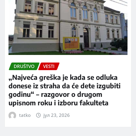
DRUŠTVO
VESTI
„Najveća greška je kada se odluka
donese iz straha da će dete izgubiti
godinu“ – razgovor o drugom
upisnom roku i izboru fakulteta
tatko
јул 23, 2026