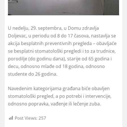
U nedelјu, 29. septembra, u Domu zdravlјa
Dolјevac, u periodu od 8 do 17 časova, nastavlјa se
akcija besplatnih preventivnih pregleda – obavlјaće
se besplatni stomatološki pregledi i to za trudnice,
porodilјe (do godinu dana), starije od 65 godina i
decu, odnosno mlađe od 18 godina, odnosno
studente do 26 godina.
Navedenim kategorijama građana biće obavlјen
stomatološki pregled, a po potrebi i intervencije,
odnosno popravka, vađenje ili lečenje zuba.
Post Views:
257