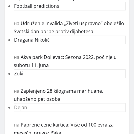
Football predictions
на
Udruženje invalida „Živeti uspravno“ obeležilo
Svetski dan borbe protiv dijabetesa
Dragana Nikolić
на
Akva park Doljevac: Sezona 2022. počinje u
subotu 11. juna
Zoki
на
Zaplenjeno 28 kilograma marihuane,
uhapšeno pet osoba
Dejan
на
Paprene cene kartica: Više od 100 evra za
mesečni prevoz đaka