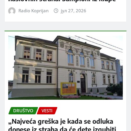
Radio Koprijan
јул 27, 2026
DRUŠTVO
VESTI
„Najveća greška je kada se odluka
donese iz straha da će dete izgubiti