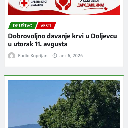
DRUŠTVO
VESTI
Dobrovoljno davanje krvi u Doljevcu
u utorak 11. avgusta
Radio Koprijan
авг 6, 2026