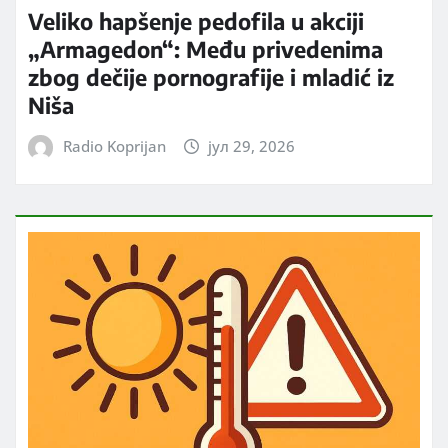
Veliko hapšenje pedofila u akciji
„Armagedon“: Među privedenima
zbog dečije pornografije i mladić iz
Niša
Radio Koprijan
јул 29, 2026