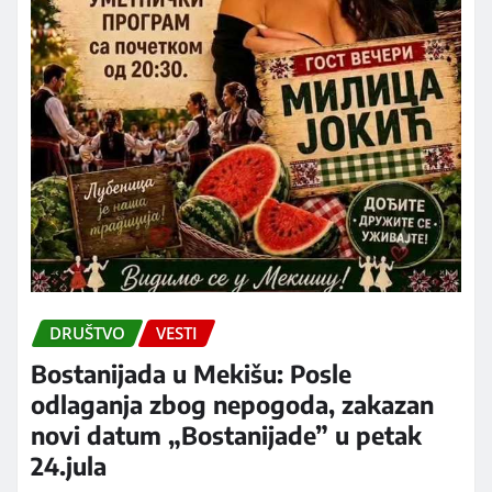
DRUŠTVO
VESTI
Bostanijada u Mekišu: Posle
odlaganja zbog nepogoda, zakazan
novi datum „Bostanijade” u petak
24.jula