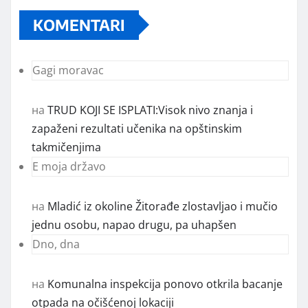
KOMENTARI
Gagi moravac
на
TRUD KOJI SE ISPLATI:Visok nivo znanja i
zapaženi rezultati učenika na opštinskim
takmičenjima
E moja državo
на
Mladić iz okoline Žitorađe zlostavljao i mučio
jednu osobu, napao drugu, pa uhapšen
Dno, dna
на
Komunalna inspekcija ponovo otkrila bacanje
otpada na očišćenoj lokaciji