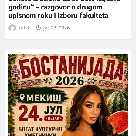
godinu“ – razgovor o drugom
upisnom roku i izboru fakulteta
tatko
јул 23, 2026