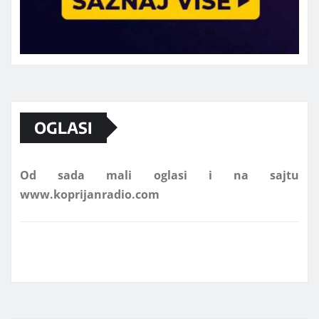
Marketing telefon 062 463 002
OGLASI
Od sada mali oglasi i na sajtu
www.koprijanradio.com