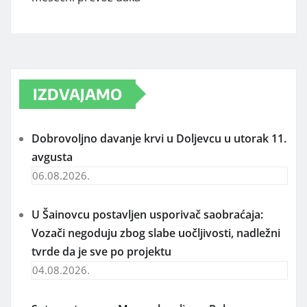
IZDVAJAMO
Dobrovoljno davanje krvi u Doljevcu u utorak 11.
avgusta
06.08.2026.
U Šainovcu postavljen usporivač saobraćaja:
Vozači negoduju zbog slabe uočljivosti, nadležni
tvrde da je sve po projektu
04.08.2026.