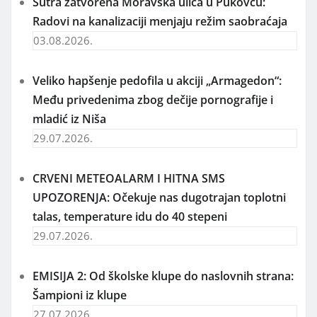
Sutra zatvorena Moravska ulica u Pukovcu:
Radovi na kanalizaciji menjaju režim saobraćaja
03.08.2026.
Veliko hapšenje pedofila u akciji „Armagedon“:
Među privedenima zbog dečije pornografije i
mladić iz Niša
29.07.2026.
CRVENI METEOALARM I HITNA SMS
UPOZORENJA: Očekuje nas dugotrajan toplotni
talas, temperature idu do 40 stepeni
29.07.2026.
EMISIJA 2: Od školske klupe do naslovnih strana:
Šampioni iz klupe
27.07.2026.