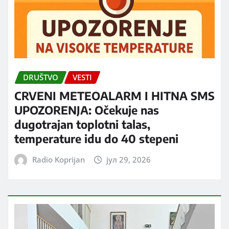
DRUŠTVO
VESTI
CRVENI METEOALARM I HITNA SMS
UPOZORENJA: Očekuje nas
dugotrajan toplotni talas,
temperature idu do 40 stepeni
Radio Koprijan
јул 29, 2026