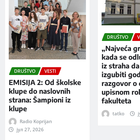
DRUŠTVO
V
„Najveća gr
kada se od
iz straha da
DRUŠTVO
VESTI
izgubiti go
EMISIJA 2: Od školske
razgovor o
klupe do naslovnih
upisnom rok
strana: Šampioni iz
fakulteta
klupe
tatko
ј
Radio Koprijan
јул 27, 2026