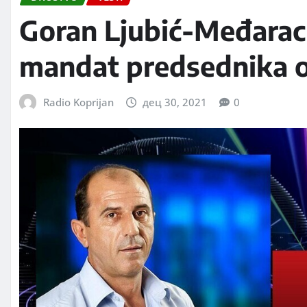
Goran Ljubić-Međarac
mandat predsednika o
Radio Koprijan
дец 30, 2021
0