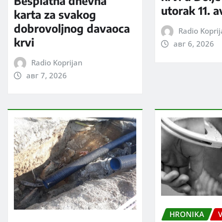
Besplatna dnevna
utorak 11. 
karta za svakog
dobrovoljnog davaoca
Radio Kopri
krvi
авг 6, 2026
Radio Koprijan
авг 7, 2026
HRONIKA
V