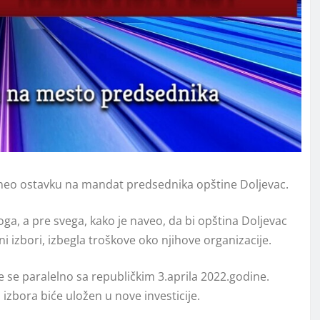
neo ostavku na mandat predsednika opštine Doljevac.
oga, a pre svega, kako je naveo, da bi opština Doljevac
i izbori, izbegla troškove oko njihove organizacije.
e se paralelno sa republičkim 3.aprila 2022.godine.
 izbora biće uložen u nove investicije.