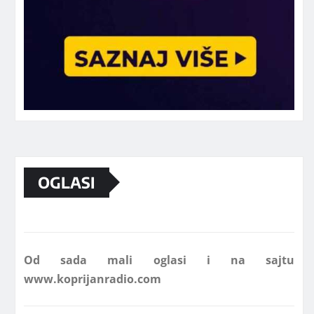
Marketing telefon 062 463 002
OGLASI
Od sada mali oglasi i na sajtu
www.koprijanradio.com