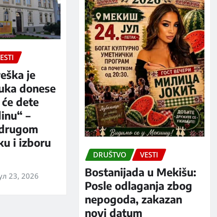
ESTI
eška je
luka donese
 će dete
dinu“ –
 drugom
u i izboru
DRUŠTVO
VESTI
Bostanijada u Mekišu:
ул 23, 2026
Posle odlaganja zbog
nepogoda, zakazan
novi datum