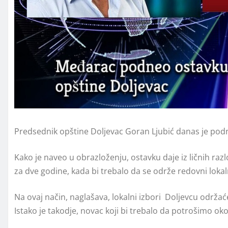
Predsednik opštine Doljevac Goran Ljubić danas je pod
Kako je naveo u obrazloženju, ostavku daje iz ličnih razl
za dve godine, kada bi trebalo da se održe redovni lokaln
Na ovaj način, naglašava, lokalni izbori Doljevcu održać
Istako je takodje, novac koji bi trebalo da potrošimo oko