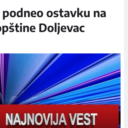
 podneo ostavku na
pštine Doljevac