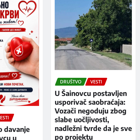
DRUŠTVO
VESTI
U Šainovcu postavljen
usporivač saobraćaja:
Vozači negoduju zbog
ESTI
slabe uočljivosti,
nadležni tvrde da je sve
o davanje
po projektu
evcu u