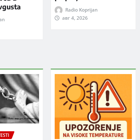
avgusta
Radio Koprijan
авг 4, 2026
jan
ESTI