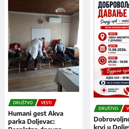
DRUŠTVO
VESTI
DRUŠTVO
V
Humani gest Akva
Dobrovoljn
parka Doljevac:
krvi u Dolj