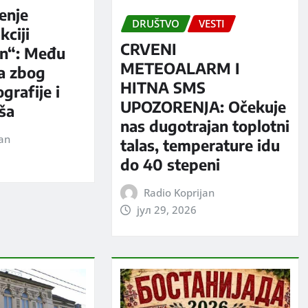
enje
DRUŠTVO
VESTI
kciji
CRVENI
n“: Među
METEOALARM I
a zbog
HITNA SMS
grafije i
UPOZORENJA: Očekuje
iša
nas dugotrajan toplotni
jan
talas, temperature idu
do 40 stepeni
Radio Koprijan
јул 29, 2026