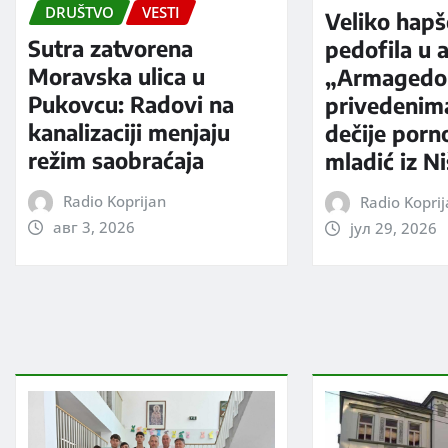
DRUŠTVO
VESTI
Veliko hapš
Sutra zatvorena
pedofila u a
Moravska ulica u
„Armagedo
Pukovcu: Radovi na
privedenim
kanalizaciji menjaju
dečije porno
režim saobraćaja
mladić iz N
Radio Koprijan
Radio Kopri
авг 3, 2026
јул 29, 2026