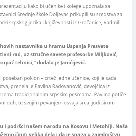
 prezentaciju kako bi učenike i kolege upoznala sa
avnici Srednje škole Doljevac prikupili su sredstva za
ki srpskog jezika i književnosti iz Gračanice, Radmili
jihovih nastavnika u hramu Uspenja Presvete
ivni rad, uz stručne savete profesorke Miljković,
upaž tehnici,” dodala je Janićijević.
 i poseban poklon – crtež jedne učenice, koji je sada
stva, prenela je Pavlina Radovanović, devojčica iz
prema tradicionalnim srpskim pesmama. Pavlina potiče
avni duh, te svojim pevanjem osvaja srca ljudi širom
nju i podršci našem narodu na Kosovu i Metohiji. Naša
emo činiti velika dela i da je snaga u zajedništvu