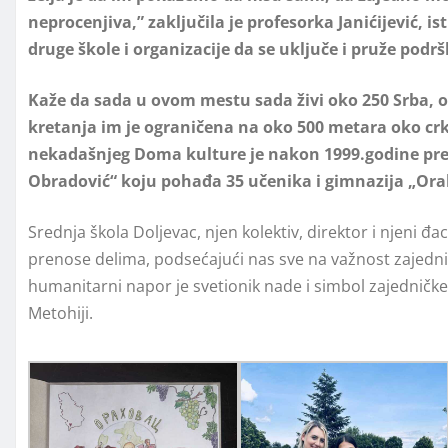
neprocenjiva,” zaključila je profesorka Janićijević, ist
druge škole i organizacije da se uključe i pruže pod
Kaže da sada u ovom mestu sada živi oko 250 Srba, o
kretanja im je ograničena na oko 500 metara oko cr
nekadašnjeg Doma kulture je nakon 1999.godine preu
Obradović“ koju pohađa 35 učenika i gimnazija „Or
Srednja škola Doljevac, njen kolektiv, direktor i njeni đac
prenose delima, podsećajući nas sve na važnost zajedn
humanitarni napor je svetionik nade i simbol zajedničk
Metohiji.