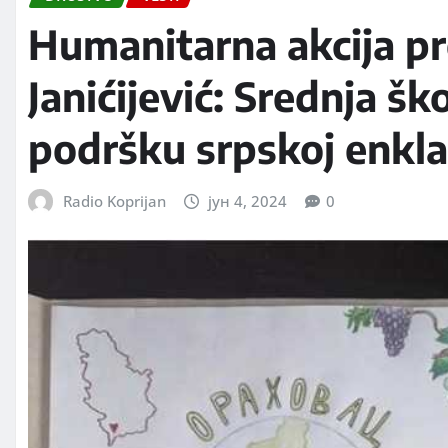
Humanitarna akcija pr
Janićijević: Srednja šk
podršku srpskoj enkla
Radio Koprijan
јун 4, 2024
0