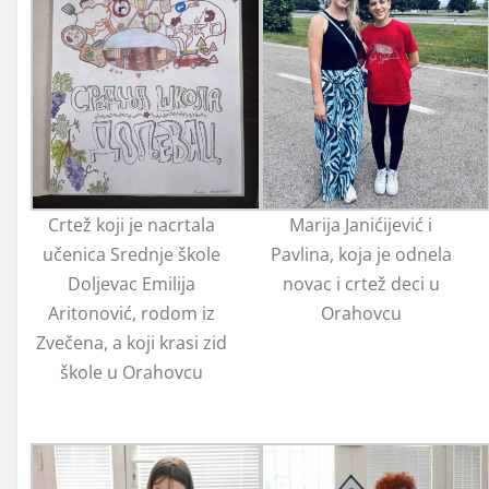
Crtež koji je nacrtala
Marija Janićijević i
učenica Srednje škole
Pavlina, koja je odnela
Doljevac Emilija
novac i crtež deci u
Aritonović, rodom iz
Orahovcu
Zvečena, a koji krasi zid
škole u Orahovcu