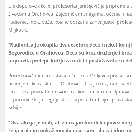
U sklopu ove akcije, profesorka Janićijević je pripremila
životom u Orahovcu. Zajedničkim snagama, učenici i nast
radionicu dekupaža, koja je održana zahvaljujući profesor
Miljković.
“
Radionica je okupila dvadesetoro dece i nekoliko n
Bogorodice u Orahovcu. Deca su kroz druženje i kreat
napravila prelepe kutije za nakit i poslužavnike u dek
Pored novčanih sredstava, učenici iz Doljevca poslali su
uramljen i krasi školu u Orahovcu. Ovaj crtež, kao i sred
Orahovca poznata po svom raskošnom vokalu i ljubavi 
iz porodice koja neguje staru srpsku tradiciju i pravosl
Srbije.
“Ova akcija je mali, ali značajan korak ka poveziva
želja je da im pokažemo da nisu sami, da zajedno mož