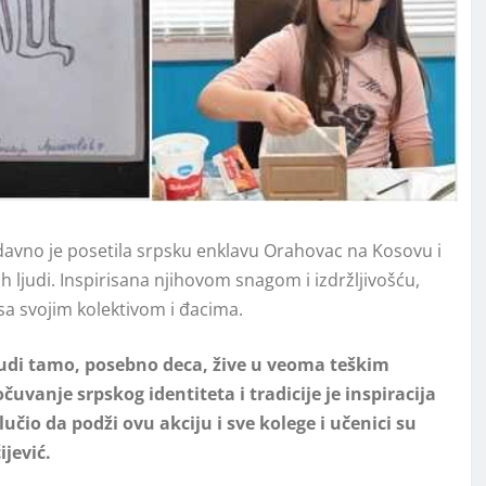
nedavno je posetila srpsku enklavu Orahovac na Kosovu i
h ljudi. Inspirisana njihovom snagom i izdržljivošću,
sa svojim kolektivom i đacima.
judi tamo, posebno deca, žive u veoma teškim
uvanje srpskog identiteta i tradicije je inspiracija
lučio da podži ovu akciju i sve kolege i učenici su
ijević.