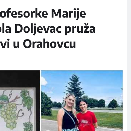
ofesorke Marije
ola Doljevac pruža
vi u Orahovcu