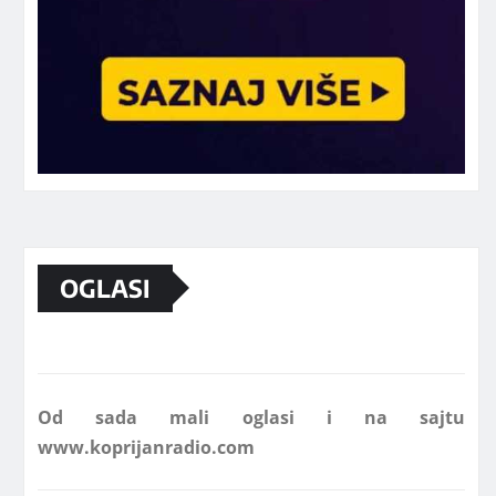
Marketing telefon 062 463 002
OGLASI
Od sada mali oglasi i na sajtu
www.koprijanradio.com