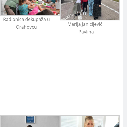
Radionica dekupaža u
Marija Janićijević i
Orahovcu
Pavlina