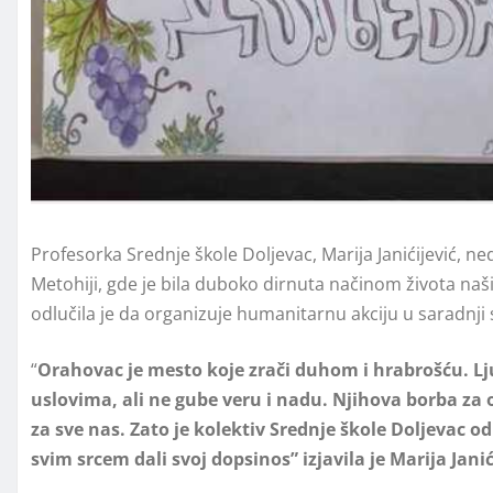
Profesorka Srednje škole Doljevac, Marija Janićijević, 
Metohiji, gde je bila duboko dirnuta načinom života naši
odlučila je da organizuje humanitarnu akciju u saradnji 
“
Orahovac je mesto koje zrači duhom i hrabrošću. L
uslovima, ali ne gube veru i nadu. Njihova borba za oč
za sve nas. Zato je kolektiv Srednje škole Doljevac od
svim srcem dali svoj dopsinos” izjavila je Marija Janić