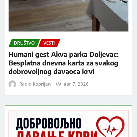
DRUŠTVO
VESTI
Humani gest Akva parka Doljevac:
Besplatna dnevna karta za svakog
dobrovoljnog davaoca krvi
Radio Koprijan
авг 7, 2026