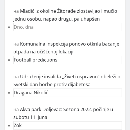
на
Mladić iz okoline Žitorađe zlostavljao i mučio
jednu osobu, napao drugu, pa uhapšen
Dno, dna
на
Komunalna inspekcija ponovo otkrila bacanje
otpada na očišćenoj lokaciji
Football predictions
на
Udruženje invalida „Živeti uspravno“ obeležilo
Svetski dan borbe protiv dijabetesa
Dragana Nikolić
на
Akva park Doljevac: Sezona 2022. počinje u
subotu 11. juna
Zoki