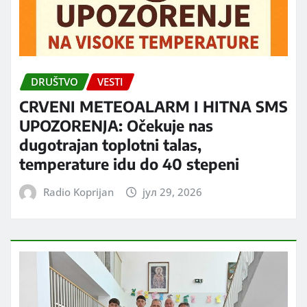
DRUŠTVO
VESTI
CRVENI METEOALARM I HITNA SMS
UPOZORENJA: Očekuje nas
dugotrajan toplotni talas,
temperature idu do 40 stepeni
Radio Koprijan
јул 29, 2026