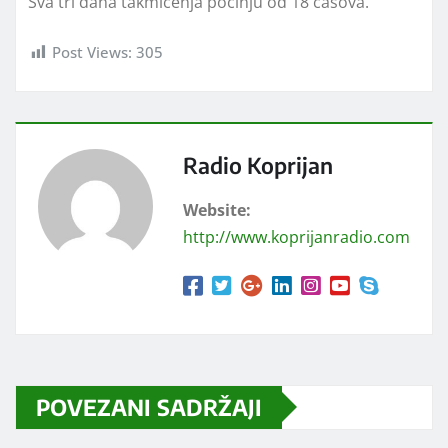
Sva tri dana takmičenja počinju od 18 časova.
Post Views:
305
Radio Koprijan
Website:
http://www.koprijanradio.com
POVEZANI SADRŽAJI