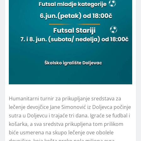
Humanitarni turnir za prikupljanje sredstava za
lečenje devojčice Jane Simonović iz Doljevca počinje
sutra u Doljevcu i trajaće tri dana. Igraće se fudbal i
košarka, a sva sredstva prikupljena tom prilikom
biće usmerena na skupo lečenje ove obolele
devojčice, koja košta preko pola miliona evra.