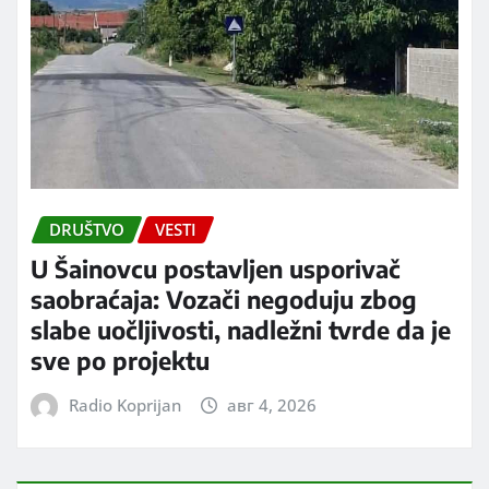
DRUŠTVO
VESTI
U Šainovcu postavljen usporivač
saobraćaja: Vozači negoduju zbog
slabe uočljivosti, nadležni tvrde da je
sve po projektu
Radio Koprijan
авг 4, 2026