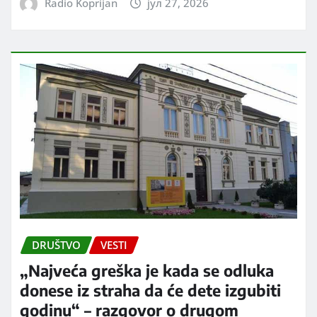
Radio Koprijan
јул 27, 2026
DRUŠTVO
VESTI
„Najveća greška je kada se odluka
donese iz straha da će dete izgubiti
godinu“ – razgovor o drugom