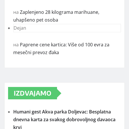
на
Zaplenjeno 28 kilograma marihuane,
uhapšeno pet osoba
Dejan
на
Paprene cene kartica: Više od 100 evra za
mesečni prevoz đaka
IZDVAJAMO
Humani gest Akva parka Doljevac: Besplatna
dnevna karta za svakog dobrovoljnog davaoca
krvi