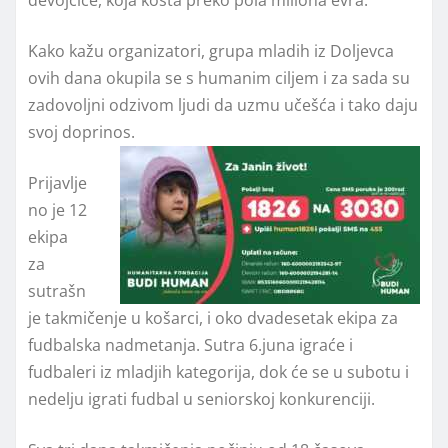
Kako kažu organizatori, grupa mladih iz Doljevca
ovih dana okupila se s humanim ciljem i za sada su
zadovoljni odzivom ljudi da uzmu učešća i tako daju
svoj doprinos.
Prijavlje
no je 12
ekipa
za
sutrašn
je takmičenje u košarci, i oko dvadesetak ekipa za
fudbalska nadmetanja. Sutra 6.juna igraće i
fudbaleri iz mladjih kategorija, dok će se u subotu i
nedelju igrati fudbal u seniorskoj konkurenciji.