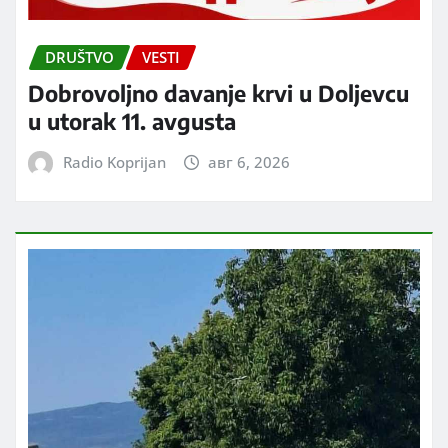
DRUŠTVO
VESTI
Dobrovoljno davanje krvi u Doljevcu
u utorak 11. avgusta
Radio Koprijan
авг 6, 2026