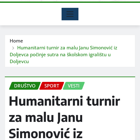
Home
Humanitarni turnir za malu Janu Simonović iz
Doljevca počinje sutra na školskom igralištu u
Doljevcu
DRUŠTVO
SPORT
VESTI
Humanitarni turnir
za malu Janu
Simonović iz