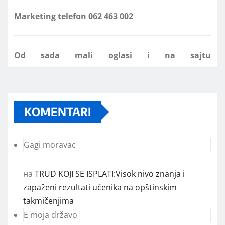
Od sada mali oglasi i na sajtu
www.koprijanradio.com
KOMENTARI
Gagi moravac
на
TRUD KOJI SE ISPLATI:Visok nivo znanja i
zapaženi rezultati učenika na opštinskim
takmičenjima
E moja državo