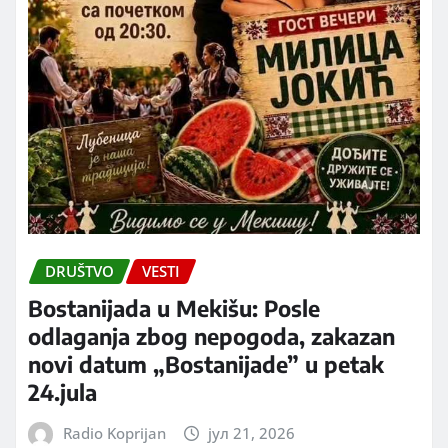
DRUŠTVO
VESTI
Bostanijada u Mekišu: Posle
odlaganja zbog nepogoda, zakazan
novi datum „Bostanijade” u petak
24.jula
Radio Koprijan
јул 21, 2026