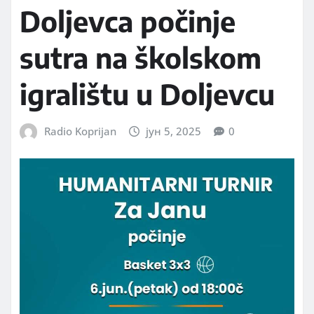
Doljevca počinje
sutra na školskom
igralištu u Doljevcu
Radio Koprijan
јун 5, 2025
0