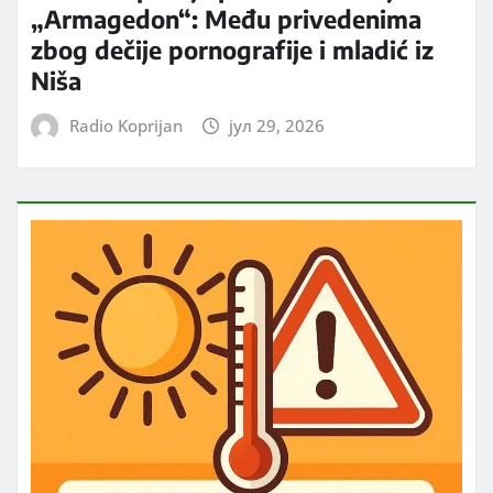
„Armagedon“: Među privedenima
zbog dečije pornografije i mladić iz
Niša
Radio Koprijan
јул 29, 2026