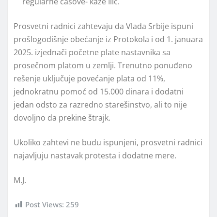
regularne časove- kaže Ilić.
Prosvetni radnici zahtevaju da Vlada Srbije ispuni
prošlogodišnje obećanje iz Protokola i od 1. januara
2025. izjednači početne plate nastavnika sa
prosečnom platom u zemlji. Trenutno ponuđeno
rešenje uključuje povećanje plata od 11%,
jednokratnu pomoć od 15.000 dinara i dodatni
jedan odsto za razredno starešinstvo, ali to nije
dovoljno da prekine štrajk.
Ukoliko zahtevi ne budu ispunjeni, prosvetni radnici
najavljuju nastavak protesta i dodatne mere.
M.J.
Post Views:
259