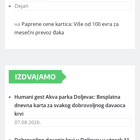
Dejan
на
Paprene cene kartica: Više od 100 evra za
mesečni prevoz đaka
IZDVAJAMO
Humani gest Akva parka Doljevac: Besplatna
dnevna karta za svakog dobrovoljnog davaoca
krvi
07.08.2026.