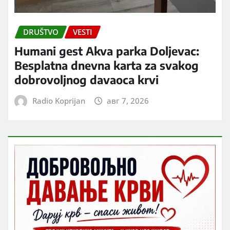
DRUŠTVO
VESTI
Humani gest Akva parka Doljevac:
Besplatna dnevna karta za svakog
dobrovoljnog davaoca krvi
Radio Koprijan
авг 7, 2026