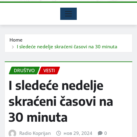
Home
I sledeće nedelje skraćeni časovi na 30 minuta
DRUŠTVO
VESTI
I sledeće nedelje
skraćeni časovi na
30 minuta
Radio Koprijan
нов 29, 2024
0