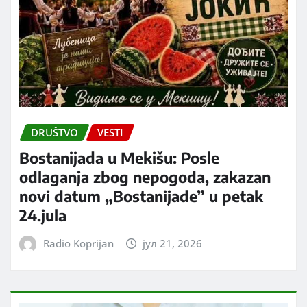
DRUŠTVO
VESTI
Bostanijada u Mekišu: Posle
odlaganja zbog nepogoda, zakazan
novi datum „Bostanijade” u petak
24.jula
Radio Koprijan
јул 21, 2026