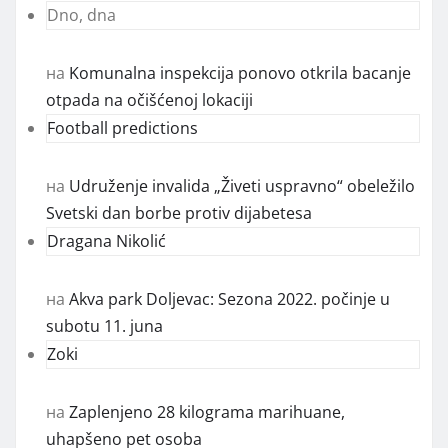
Dno, dna
на
Komunalna inspekcija ponovo otkrila bacanje
otpada na očišćenoj lokaciji
Football predictions
на
Udruženje invalida „Živeti uspravno“ obeležilo
Svetski dan borbe protiv dijabetesa
Dragana Nikolić
на
Akva park Doljevac: Sezona 2022. počinje u
subotu 11. juna
Zoki
на
Zaplenjeno 28 kilograma marihuane,
uhapšeno pet osoba