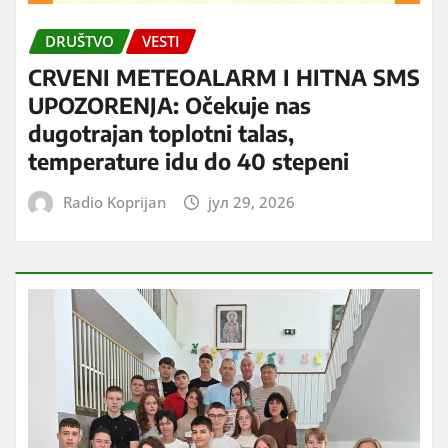
DRUŠTVO
VESTI
CRVENI METEOALARM I HITNA SMS
UPOZORENJA: Očekuje nas
dugotrajan toplotni talas,
temperature idu do 40 stepeni
Radio Koprijan
јул 29, 2026