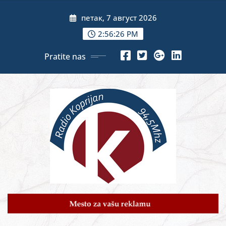
Skip
петак, 7 август 2026
to
content
2:56:28 PM
Pratite nas