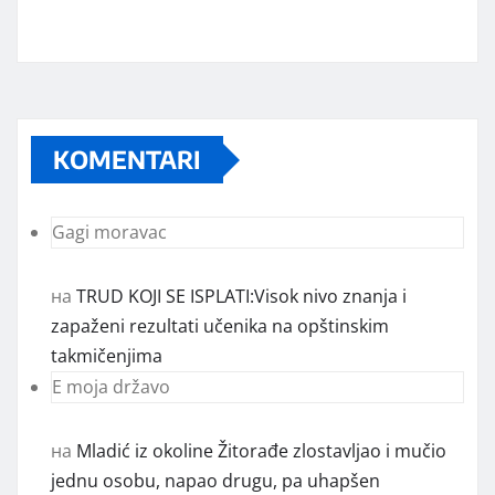
KOMENTARI
Gagi moravac
на
TRUD KOJI SE ISPLATI:Visok nivo znanja i
zapaženi rezultati učenika na opštinskim
takmičenjima
E moja državo
на
Mladić iz okoline Žitorađe zlostavljao i mučio
jednu osobu, napao drugu, pa uhapšen