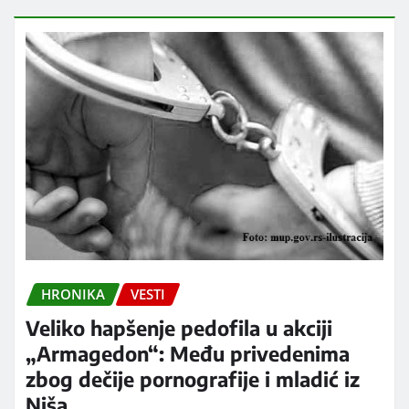
HRONIKA
VESTI
Veliko hapšenje pedofila u akciji
„Armagedon“: Među privedenima
zbog dečije pornografije i mladić iz
Niša