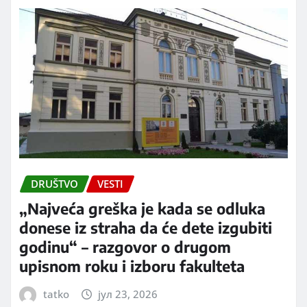
DRUŠTVO
VESTI
„Najveća greška je kada se odluka
donese iz straha da će dete izgubiti
godinu“ – razgovor o drugom
upisnom roku i izboru fakulteta
tatko
јул 23, 2026