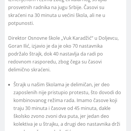
prosvetnih radnika na jugu Srbije. Časovi su
skraćeni na 30 minuta u većini škola, ali ne u
potpunosti.
Direktor Osnovne škole „Vuk Karadžić“ u Doljevcu,
Goran Ilić, izjavio je da je oko 70 nastavnika
podržalo štrajk, dok 40 nastavlja da radi po
redovnom rasporedu, zbog čega su časovi
delimično skraćeni.
Štrajk u našim školama je delimičan, jer deo
zaposlenih nije pristupio protestu, što dovodi do
kombinovanog režima rada. Imamo časove koji
traju 30 minuta i časove od 45 minuta, dakle
školsko zvono zvoni dva puta, jer jedan deo
kolektiva je u štrajku, a drugi deo nastavnika drži