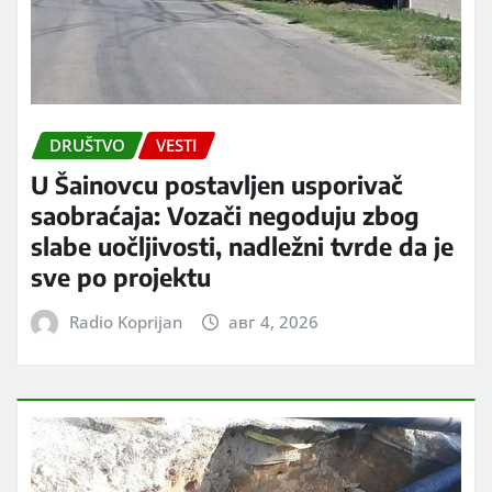
DRUŠTVO
VESTI
U Šainovcu postavljen usporivač
saobraćaja: Vozači negoduju zbog
slabe uočljivosti, nadležni tvrde da je
sve po projektu
Radio Koprijan
авг 4, 2026