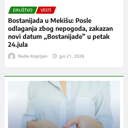
DRUŠTVO
VESTI
Bostanijada u Mekišu: Posle
odlaganja zbog nepogoda, zakazan
novi datum „Bostanijade” u petak
24.jula
Radio Koprijan
јул 21, 2026