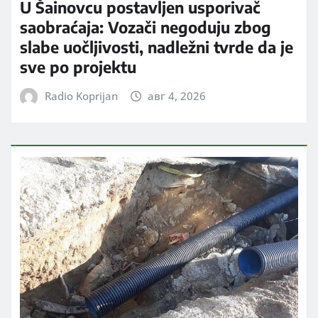
U Šainovcu postavljen usporivač
saobraćaja: Vozači negoduju zbog
slabe uočljivosti, nadležni tvrde da je
sve po projektu
Radio Koprijan
авг 4, 2026