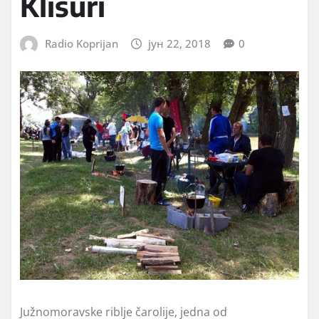
Klisuri
Radio Koprijan
јун 22, 2018
0
Južnomoravske riblje čarolije, jedna od