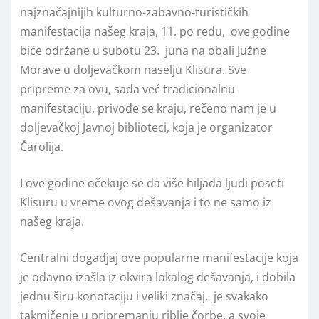
najznačajnijih kulturno-zabavno-turističkih
manifestacija našeg kraja, 11. po redu, ove godine
biće održane u subotu 23. juna na obali Južne
Morave u doljevačkom naselju Klisura. Sve
pripreme za ovu, sada već tradicionalnu
manifestaciju, privode se kraju, rečeno nam je u
doljevačkoj Javnoj biblioteci, koja je organizator
Čarolija.
I ove godine očekuje se da više hiljada ljudi poseti
Klisuru u vreme ovog dešavanja i to ne samo iz
našeg kraja.
Centralni dogadjaj ove popularne manifestacije koja
je odavno izašla iz okvira lokalog dešavanja, i dobila
jednu širu konotaciju i veliki značaj, je svakako
takmičenje u pripremanju riblje čorbe, a svoje