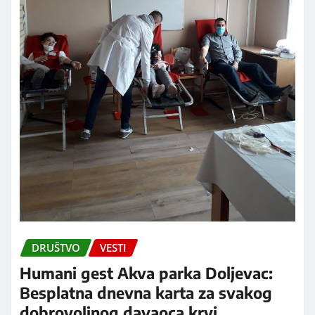
DRUŠTVO
VESTI
Humani gest Akva parka Doljevac:
Besplatna dnevna karta za svakog
dobrovoljnog davaoca krvi