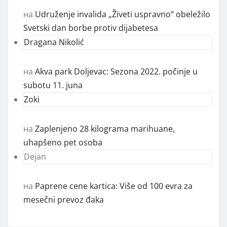
на
Udruženje invalida „Živeti uspravno“ obeležilo
Svetski dan borbe protiv dijabetesa
Dragana Nikolić
на
Akva park Doljevac: Sezona 2022. počinje u
subotu 11. juna
Zoki
на
Zaplenjeno 28 kilograma marihuane,
uhapšeno pet osoba
Dejan
на
Paprene cene kartica: Više od 100 evra za
mesečni prevoz đaka