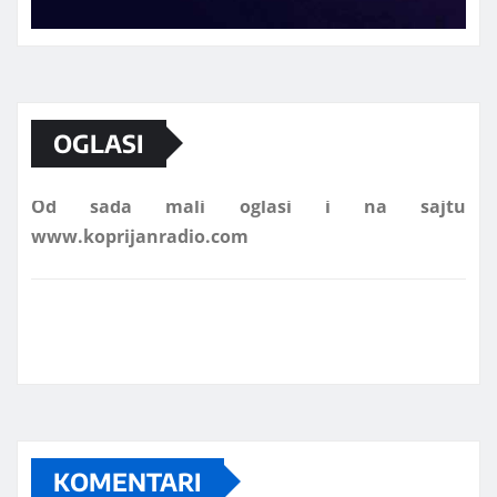
Marketing telefon 062 463 002
OGLASI
Od sada mali oglasi i na sajtu
www.koprijanradio.com
KOMENTARI