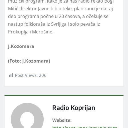
muzički program. Kako je za naš radio rekao Bogi
Mitić direktor Javne biblioteke, planirano je da taj
deo programa počne u 20 časova, a očekuje se
nastup folkloraša iz Svrljiga i solo pevača iz
Prokuplja i Merošine.
J.Kozomara
(Foto: J.Kozomara)
Post Views:
206
Radio Koprijan
Website:
http://www.koprijanradio.com