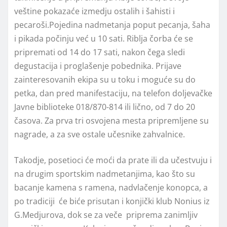
veštine pokazaće izmedju ostalih i šahisti i
pecaroši.Pojedina nadmetanja poput pecanja, šaha
i pikada počinju već u 10 sati. Riblja čorba će se
pripremati od 14 do 17 sati, nakon čega sledi
degustacija i proglašenje pobednika. Prijave
zainteresovanih ekipa su u toku i moguće su do
petka, dan pred manifestaciju, na telefon doljevačke
Javne biblioteke 018/870-814 ili lično, od 7 do 20
časova. Za prva tri osvojena mesta pripremljene su
nagrade, a za sve ostale učesnike zahvalnice.
Takodje, posetioci će moći da prate ili da učestvuju i
na drugim sportskim nadmetanjima, kao što su
bacanje kamena s ramena, nadvlačenje konopca, a
po tradiciji će biće prisutan i konjički klub Nonius iz
G.Medjurova, dok se za veče priprema zanimljiv