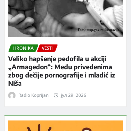
HRONIKA
VESTI
Veliko hapšenje pedofila u akciji
„Armagedon“: Među privedenima
zbog dečije pornografije i mladić iz
Niša
Radio Koprijan
јул 29, 2026