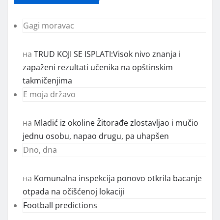
Gagi moravac
на
TRUD KOJI SE ISPLATI:Visok nivo znanja i
zapaženi rezultati učenika na opštinskim
takmičenjima
E moja državo
на
Mladić iz okoline Žitorađe zlostavljao i mučio
jednu osobu, napao drugu, pa uhapšen
Dno, dna
на
Komunalna inspekcija ponovo otkrila bacanje
otpada na očišćenoj lokaciji
Football predictions