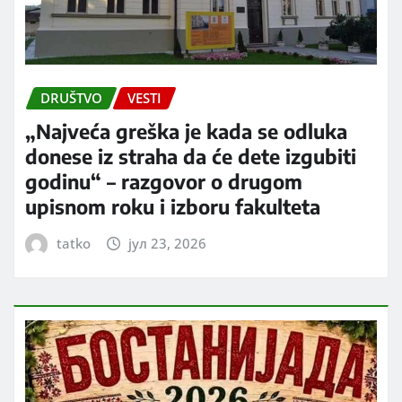
DRUŠTVO
VESTI
„Najveća greška je kada se odluka
donese iz straha da će dete izgubiti
godinu“ – razgovor o drugom
upisnom roku i izboru fakulteta
tatko
јул 23, 2026