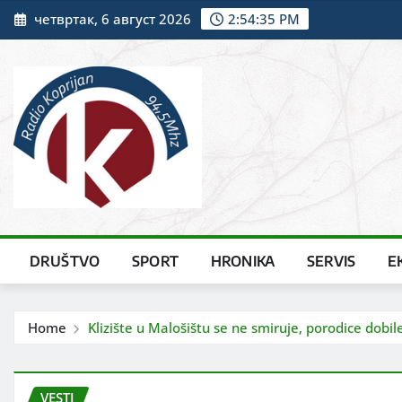
Skip
четвртак, 6 август 2026
2:54:36 PM
to
content
DRUŠTVO
SPORT
HRONIKA
SERVIS
E
Home
Klizište u Malošištu se ne smiruje, porodice dobil
VESTI