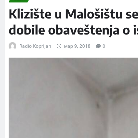
Klizište u Malošištu s
dobile obaveštenja o i
Radio Koprijan
мар 9, 2018
0