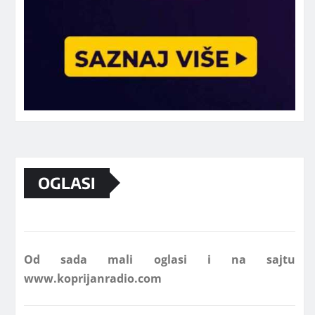
Marketing telefon 062 463 002
OGLASI
Od sada mali oglasi i na sajtu
www.koprijanradio.com