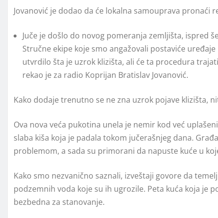
Jovanović je dodao da će lokalna samouprava pronaći
Juče je došlo do novog pomeranja zemljišta, ispred šes
Stručne ekipe koje smo angažovali postaviće uređaje k
utvrdilo šta je uzrok klizišta, ali će ta procedura traj
rekao je za radio Koprijan Bratislav Jovanović.
Kako dodaje trenutno se ne zna uzrok pojave klizišta, niti
Ova nova veća pukotina unela je nemir kod već uplašen
slaba kiša koja je padala tokom jučerašnjeg dana. Građ
problemom, a sada su primorani da napuste kuće u koje 
Kako smo nezvanično saznali, izveštaji govore da temel
podzemnih voda koje su ih ugrozile. Peta kuća koja je 
bezbedna za stanovanje.