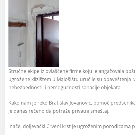
Stručne ekipe iz ovlašćene firme koju je angažovala opš
ugrožene klizištem u Malošištu uručile su obaveštenja v
nebezbednosti i nemogućnosti sanacije objekata.
Kako nam je reko Bratislav Jovanović, pomoć predsenika 
je danas rečeno da potraže privatni smeštaj.
Inače, doljevački Crveni krst je ugroženim porodicama po