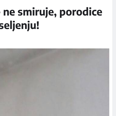
e ne smiruje, porodice
seljenju!