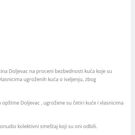
tina Doljevac na proceni bezbednosti kuća koje su
lasnicima ugroženih kuća o iseljenju, zbog
opštine Doljevac , ugrožene su četiri kuće i vlasnicima
nudio kolektivni smeštaj koji su oni odbili.