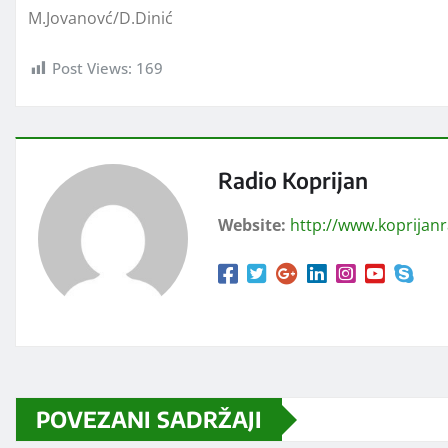
M.Jovanovć/D.Dinić
Post Views:
169
Radio Koprijan
Website:
http://www.koprijan
POVEZANI SADRŽAJI