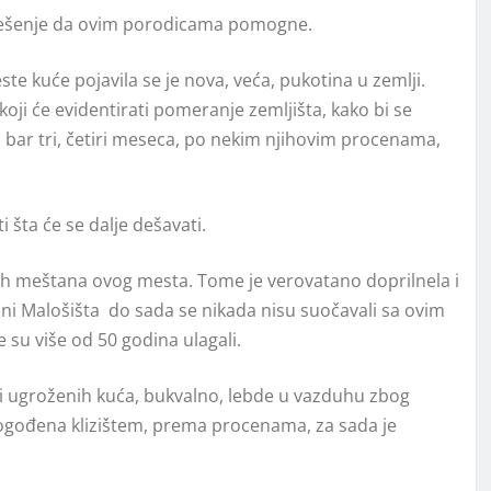
 rešenje da ovim porodicama pomogne.
te kuće pojavila se je nova, veća, pukotina u zemlji.
oji će evidentirati pomeranje zemljišta, kako bi se
ati bar tri, četiri meseca, po nekim njihovim procenama,
 šta će se dalje dešavati.
ih meštana ovog mesta. Tome je verovatano doprilnela i
ani Malošišta do sada se nikada nisu suočavali sa ovim
su više od 50 godina ulagali.
ji ugroženih kuća, bukvalno, lebde u vazduhu zbog
pogođena klizištem, prema procenama, za sada je