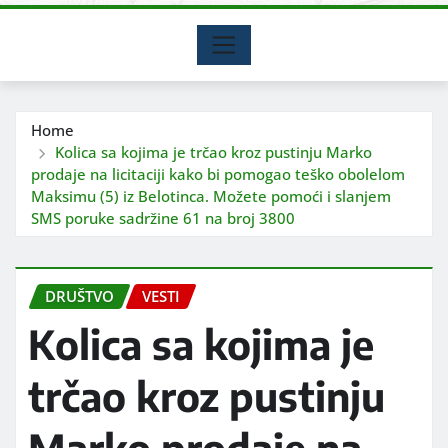
Home
Kolica sa kojima je trčao kroz pustinju Marko
prodaje na licitaciji kako bi pomogao teško obolelom
Maksimu (5) iz Belotinca. Možete pomoći i slanjem
SMS poruke sadržine 61 na broj 3800
DRUŠTVO
VESTI
Kolica sa kojima je
trčao kroz pustinju