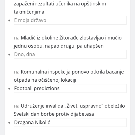
zapaženi rezultati učenika na opštinskim
takmičenjima
E moja državo
на
Mladić iz okoline Žitorađe zlostavljao i mučio
jednu osobu, napao drugu, pa uhapšen
Dno, dna
на
Komunalna inspekcija ponovo otkrila bacanje
otpada na očišćenoj lokaciji
Football predictions
на
Udruženje invalida „Živeti uspravno“ obeležilo
Svetski dan borbe protiv dijabetesa
Dragana Nikolić