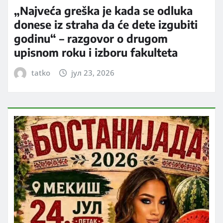
„Najveća greška je kada se odluka
donese iz straha da će dete izgubiti
godinu“ – razgovor o drugom
upisnom roku i izboru fakulteta
tatko
јул 23, 2026