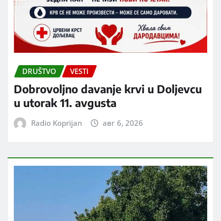
DRUŠTVO
VESTI
Dobrovoljno davanje krvi u Doljevcu
u utorak 11. avgusta
Radio Koprijan
авг 6, 2026