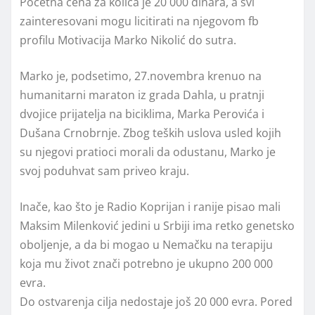
Početna cena za kolica je 20 000 dinara, a svi
zainteresovani mogu licitirati na njegovom fb
profilu Motivacija Marko Nikolić do sutra.
Marko je, podsetimo, 27.novembra krenuo na
humanitarni maraton iz grada Dahla, u pratnji
dvojice prijatelja na biciklima, Marka Perovića i
Dušana Crnobrnje. Zbog teških uslova usled kojih
su njegovi pratioci morali da odustanu, Marko je
svoj poduhvat sam priveo kraju.
Inače, kao što je Radio Koprijan i ranije pisao mali
Maksim Milenković jedini u Srbiji ima retko genetsko
oboljenje, a da bi mogao u Nemačku na terapiju
koja mu život znači potrebno je ukupno 200 000
evra.
Do ostvarenja cilja nedostaje još 20 000 evra. Pored