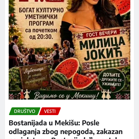
DRUŠTVO
VESTI
Bostanijada u Mekišu: Posle
odlaganja zbog nepogoda, zakazan