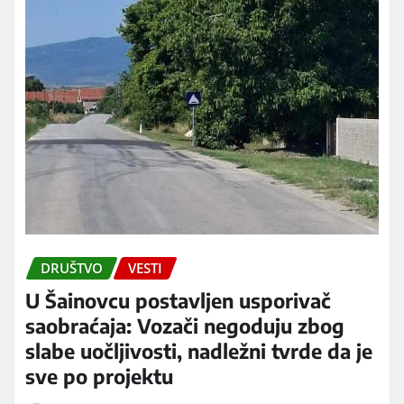
DRUŠTVO
VESTI
U Šainovcu postavljen usporivač
saobraćaja: Vozači negoduju zbog
slabe uočljivosti, nadležni tvrde da je
sve po projektu