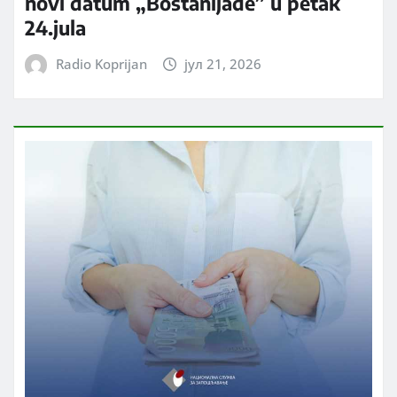
novi datum „Bostanijade” u petak
24.jula
Radio Koprijan
јул 21, 2026