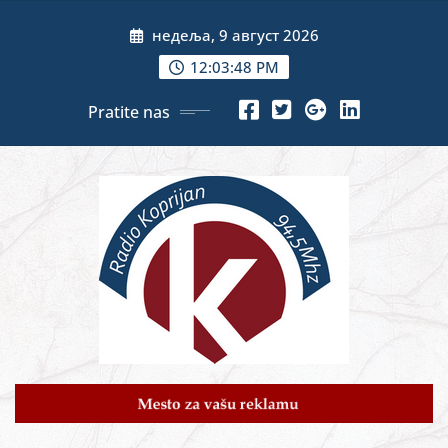
Skip
недеља, 9 август 2026
to
content
12:03:50 PM
Pratite nas