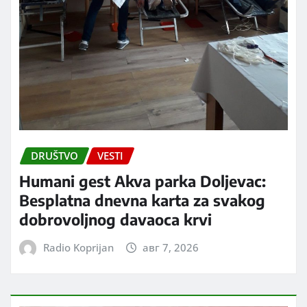
DRUŠTVO
VESTI
Humani gest Akva parka Doljevac:
Besplatna dnevna karta za svakog
dobrovoljnog davaoca krvi
Radio Koprijan
авг 7, 2026