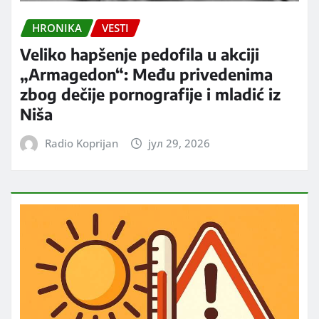
HRONIKA
VESTI
Veliko hapšenje pedofila u akciji
„Armagedon“: Među privedenima
zbog dečije pornografije i mladić iz
Niša
Radio Koprijan
јул 29, 2026