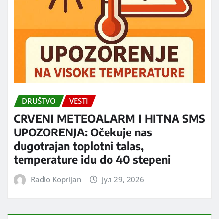
DRUŠTVO
VESTI
CRVENI METEOALARM I HITNA SMS
UPOZORENJA: Očekuje nas
dugotrajan toplotni talas,
temperature idu do 40 stepeni
Radio Koprijan
јул 29, 2026