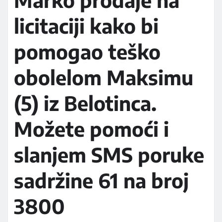
Marko prodaje na
licitaciji kako bi
pomogao teško
obolelom Maksimu
(5) iz Belotinca.
Možete pomoći i
slanjem SMS poruke
sadržine 61 na broj
3800