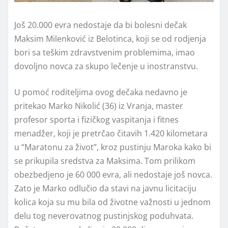
Još 20.000 evra nedostaje da bi bolesni dečak
Maksim Milenković iz Belotinca, koji se od rodjenja
bori sa teškim zdravstvenim problemima, imao
dovoljno novca za skupo lečenje u inostranstvu.
U pomoć roditeljima ovog dečaka nedavno je
pritekao Marko Nikolić (36) iz Vranja, master
profesor sporta i fizičkog vaspitanja i fitnes
menadžer, koji je pretrčao čitavih 1.420 kilometara
u “Maratonu za život”, kroz pustinju Maroka kako bi
se prikupila sredstva za Maksima. Tom prilikom
obezbedjeno je 60 000 evra, ali nedostaje još novca.
Zato je Marko odlučio da stavi na javnu licitaciju
kolica koja su mu bila od životne važnosti u jednom
delu tog neverovatnog pustinjskog poduhvata.