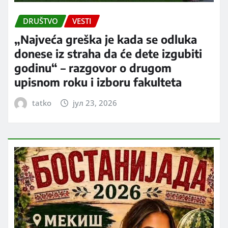
DRUŠTVO
VESTI
„Najveća greška je kada se odluka
donese iz straha da će dete izgubiti
godinu“ – razgovor o drugom
upisnom roku i izboru fakulteta
tatko
јул 23, 2026