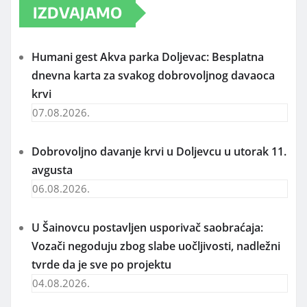
IZDVAJAMO
Humani gest Akva parka Doljevac: Besplatna
dnevna karta za svakog dobrovoljnog davaoca
krvi
07.08.2026.
Dobrovoljno davanje krvi u Doljevcu u utorak 11.
avgusta
06.08.2026.
U Šainovcu postavljen usporivač saobraćaja:
Vozači negoduju zbog slabe uočljivosti, nadležni
tvrde da je sve po projektu
04.08.2026.