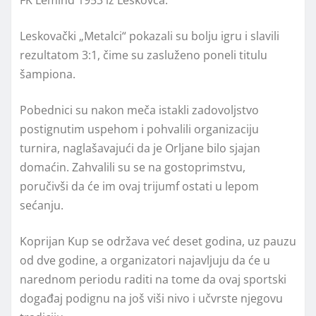
Leskovački „Metalci“ pokazali su bolju igru i slavili
rezultatom 3:1, čime su zasluženo poneli titulu
šampiona.
Pobednici su nakon meča istakli zadovoljstvo
postignutim uspehom i pohvalili organizaciju
turnira, naglašavajući da je Orljane bilo sjajan
domaćin. Zahvalili su se na gostoprimstvu,
poručivši da će im ovaj trijumf ostati u lepom
sećanju.
Koprijan Kup se održava već deset godina, uz pauzu
od dve godine, a organizatori najavljuju da će u
narednom periodu raditi na tome da ovaj sportski
događaj podignu na još viši nivo i učvrste njegovu