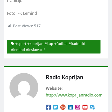
tradiciju.
Foto: FK Lemind
Post Views:
517
#sport #koprijan #kup #fudbal #Radnicki
#lemind #leskovac "
Radio Koprijan
Website:
http://www.koprijanradio.com