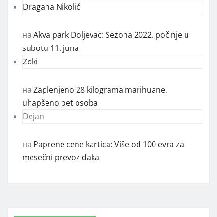
Dragana Nikolić
на
Akva park Doljevac: Sezona 2022. počinje u
subotu 11. juna
Zoki
на
Zaplenjeno 28 kilograma marihuane,
uhapšeno pet osoba
Dejan
на
Paprene cene kartica: Više od 100 evra za
mesečni prevoz đaka