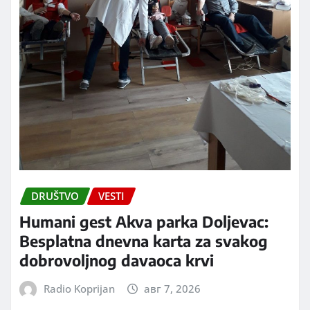
DRUŠTVO
VESTI
Humani gest Akva parka Doljevac:
Besplatna dnevna karta za svakog
dobrovoljnog davaoca krvi
Radio Koprijan
авг 7, 2026