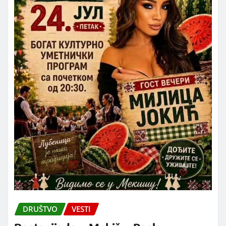
DRUŠTVO
VESTI