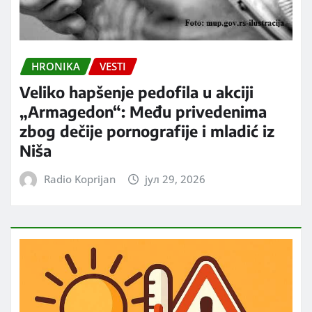
HRONIKA
VESTI
Veliko hapšenje pedofila u akciji
„Armagedon“: Među privedenima
zbog dečije pornografije i mladić iz
Niša
Radio Koprijan
јул 29, 2026