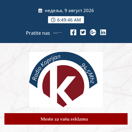
Skip
недеља, 9 август 2026
to
content
6:49:47 AM
Pratite nas