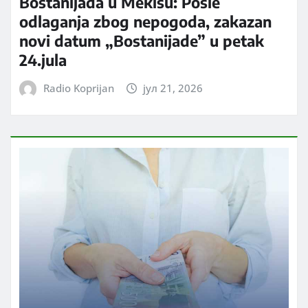
Bostanijada u Mekišu: Posle
odlaganja zbog nepogoda, zakazan
novi datum „Bostanijade” u petak
24.jula
Radio Koprijan
јул 21, 2026