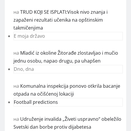
на
TRUD KOJI SE ISPLATI:Visok nivo znanja i
zapaženi rezultati učenika na opštinskim
takmičenjima
E moja državo
на
Mladić iz okoline Žitorađe zlostavljao i mučio
jednu osobu, napao drugu, pa uhapšen
Dno, dna
на
Komunalna inspekcija ponovo otkrila bacanje
otpada na očišćenoj lokaciji
Football predictions
на
Udruženje invalida „Živeti uspravno“ obeležilo
Svetski dan borbe protiv dijabetesa