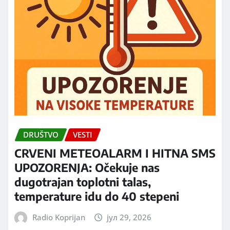
DRUŠTVO
VESTI
CRVENI METEOALARM I HITNA SMS
UPOZORENJA: Očekuje nas
dugotrajan toplotni talas,
temperature idu do 40 stepeni
Radio Koprijan
јул 29, 2026