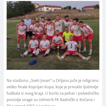
Na stadionu „Sveti Jovan“ u Orljanu juče je odigrano
veliko finale Koprijan Kupa, koje je privuklo ljubitelje
fudbala iz ovog kraja. U borbi za pehar i pobedničko
postolje snage su odmerili FK Radnički iz Kočana i
FK Lemind 1953 iz Leskovca.