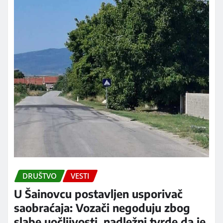
DRUŠTVO
VESTI
U Šainovcu postavljen usporivač
saobraćaja: Vozači negoduju zbog
slabe uočljivosti, nadležni tvrde da je