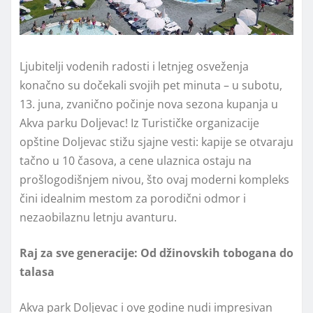
Ljubitelji vodenih radosti i letnjeg osveženja
konačno su dočekali svojih pet minuta – u subotu,
13. juna, zvanično počinje nova sezona kupanja u
Akva parku Doljevac! Iz Turističke organizacije
opštine Doljevac stižu sjajne vesti: kapije se otvaraju
tačno u 10 časova, a cene ulaznica ostaju na
prošlogodišnjem nivou, što ovaj moderni kompleks
čini idealnim mestom za porodični odmor i
nezaobilaznu letnju avanturu.
Raj za sve generacije: Od džinovskih tobogana do
talasa
Akva park Doljevac i ove godine nudi impresivan