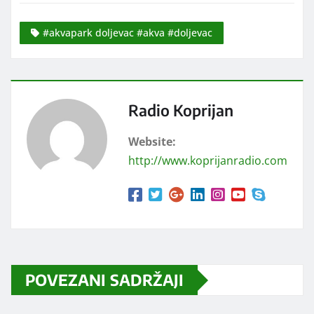
#akvapark doljevac #akva #doljevac
Radio Koprijan
Website:
http://www.koprijanradio.com
POVEZANI SADRŽAJI