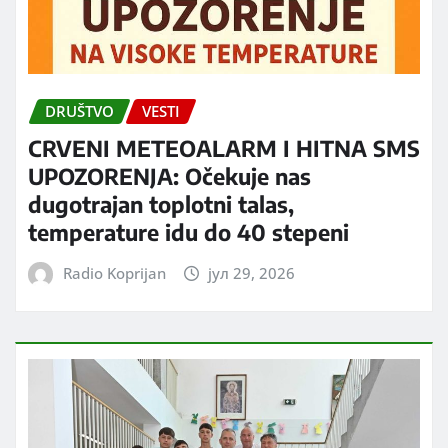
DRUŠTVO
VESTI
CRVENI METEOALARM I HITNA SMS
UPOZORENJA: Očekuje nas
dugotrajan toplotni talas,
temperature idu do 40 stepeni
Radio Koprijan
јул 29, 2026