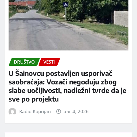
DRUŠTVO
VESTI
U Šainovcu postavljen usporivač
saobraćaja: Vozači negoduju zbog
slabe uočljivosti, nadležni tvrde da je
sve po projektu
Radio Koprijan
авг 4, 2026