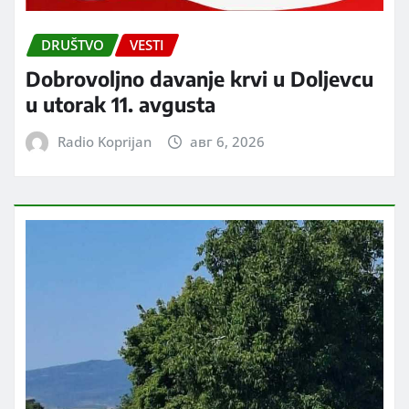
DRUŠTVO
VESTI
Dobrovoljno davanje krvi u Doljevcu
u utorak 11. avgusta
Radio Koprijan
авг 6, 2026