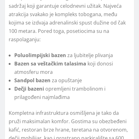
sadržaj koji garantuje celodnevni užitak. Najveća
atrakcija svakako je kompleks tobogana, među
kojima se izdvaja adrenalinski spust dužine od čak
100 metara. Pored toga, posetiocima su na
raspolaganju:
Poluolimpijski bazen
za ljubitelje plivanja
Bazen sa veštačkim talasima
koji donosi
atmosferu mora
Sandpol bazen
za opuštanje
Dečji bazeni
opremljeni trambolinom i
prilagođeni najmlađima
Kompletna infrastruktura osmišljena je tako da
pruži maksimalan komfor. Gostima su obezbeđeni
kafić, restoran brze hrane, teretana na otvorenom,
dečji mobilijar, kao i prostrano parkiralište sa 600