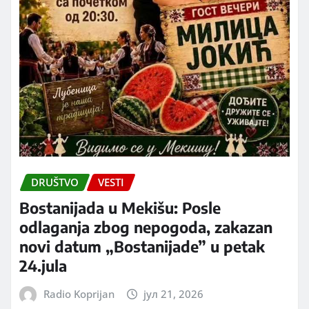
DRUŠTVO
VESTI
Bostanijada u Mekišu: Posle
odlaganja zbog nepogoda, zakazan
novi datum „Bostanijade” u petak
24.jula
Radio Koprijan
јул 21, 2026