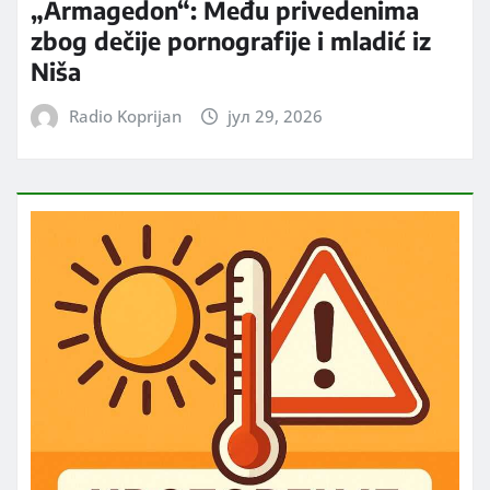
„Armagedon“: Među privedenima
zbog dečije pornografije i mladić iz
Niša
Radio Koprijan
јул 29, 2026