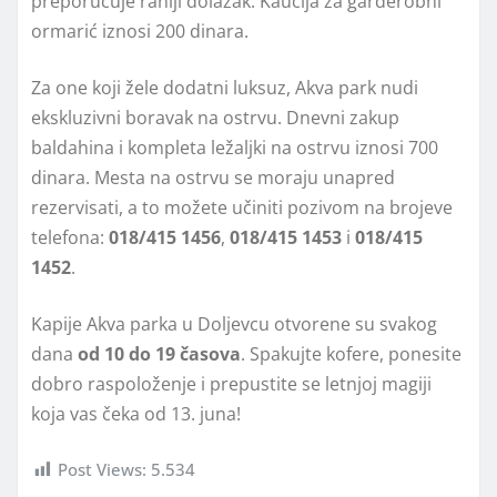
preporučuje raniji dolazak. Kaucija za garderobni
ormarić iznosi 200 dinara.
Za one koji žele dodatni luksuz, Akva park nudi
ekskluzivni boravak na ostrvu. Dnevni zakup
baldahina i kompleta ležaljki na ostrvu iznosi 700
dinara. Mesta na ostrvu se moraju unapred
rezervisati, a to možete učiniti pozivom na brojeve
telefona:
018/415 1456
,
018/415 1453
i
018/415
1452
.
Kapije Akva parka u Doljevcu otvorene su svakog
dana
od 10 do 19 časova
. Spakujte kofere, ponesite
dobro raspoloženje i prepustite se letnjoj magiji
koja vas čeka od 13. juna!
Post Views:
5.534