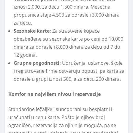
iznosi 2.000, za decu 1.500 dinara. Mesečna
propusnica staje 4.500 za odrasle i 3.000 dinara
za decu.
Sezonske karte:
Za strastvene kupače
obezbeđene su sezonske karte po ceni od 10.000
dinara za odrasle i 8.000 dinara za decu od 7 do
12 godina.
Grupne pogodnosti:
Udruženja, ustanove, škole
i registrovane firme ostvaruju popust, pa karta za
odrasle u grupi iznosi 300, a za decu 200 dinara.
Komfor na najvišem nivou i rezervacije
Standardne ležaljke i suncobrani su besplatni i
uračunati u cenu karte. Pošto je njihov broj
ograničen, rezervacija za njih nije moguća, pa se