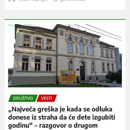
DRUŠTVO
VESTI
„Najveća greška je kada se odluka
donese iz straha da će dete izgubiti
godinu“ – razgovor o drugom