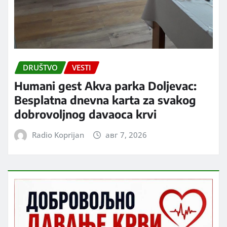
DRUŠTVO
VESTI
Humani gest Akva parka Doljevac:
Besplatna dnevna karta za svakog
dobrovoljnog davaoca krvi
Radio Koprijan
авг 7, 2026