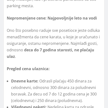
parking mesta.
Nepromenjene cene: Najpovoljnije leto na vodi
Ono što posebno raduje sve posetioce jeste odluka
menadžmenta da cene karata, u koje je uračunato i
osiguranje, ostanu nepromenjene. Najmlađi gosti,
odnosno
deca do 7 godina starosti, ne plaćaju
ulaz
.
Pregled cena ulaznica:
Dnevne karte:
Odrasli plaćaju 450 dinara za
celodnevni, odnosno 300 dinara za poludnevni
boravak. Za decu od 7 do 12 godina cena je 300
(celodnevna) i 250 dinara (poludnevna).
Višednevni paketi:
Nedeljna karta za odrasle