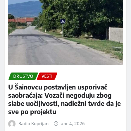
DRUŠTVO
VESTI
U Šainovcu postavljen usporivač
saobraćaja: Vozači negoduju zbog
slabe uočljivosti, nadležni tvrde da je
sve po projektu
Radio Koprijan
авг 4, 2026