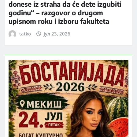
donese iz straha da će dete izgubiti
godinu“ – razgovor o drugom
upisnom roku i izboru fakulteta
tatko
јул 23, 2026