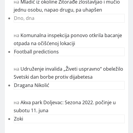
на
Mladić iz okoline Žitorađe zlostavljao i mučio
jednu osobu, napao drugu, pa uhapšen
Dno, dna
на
Komunalna inspekcija ponovo otkrila bacanje
otpada na očišćenoj lokaciji
Football predictions
на
Udruženje invalida „Živeti uspravno“ obeležilo
Svetski dan borbe protiv dijabetesa
Dragana Nikolić
на
Akva park Doljevac: Sezona 2022. počinje u
subotu 11. juna
Zoki