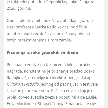
je i aktuelni pobednik Republičkog takmičenja za
2026. godinu.
Oboje talentovanih muzičara pohađaju gitaru u
klasi profesora Marka Radojkovića, pod čijim
mentorstvom već duže vreme nižu uspehe na
brojnim takmičenjima širom zemlje.
Priznanja iz ruku gitarskih velikana
Poseban trenutak na takmičenju bilo je uručenje
nagrada. Konstantinu je priznanje predao Boško
Radojković, utemeljivač i direktor beogradskog
Guitar Art Festivala
, jednog od pet najvećih festivala
klasične gitare na svetu. Reč je o čoveku koji je u
Srbiju doveo svetske zvezde poput Paka de Lusije,
Enija Morikonea, Stinga i Tomija Emanuela, te čije