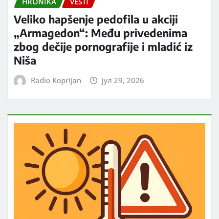
HRONIKA
VESTI
Veliko hapšenje pedofila u akciji
„Armagedon“: Među privedenima
zbog dečije pornografije i mladić iz
Niša
Radio Koprijan
јул 29, 2026