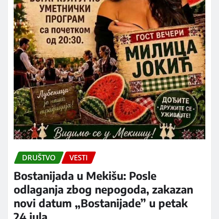
DRUŠTVO
VESTI
Bostanijada u Mekišu: Posle
odlaganja zbog nepogoda, zakazan
novi datum „Bostanijade” u petak
24.jula