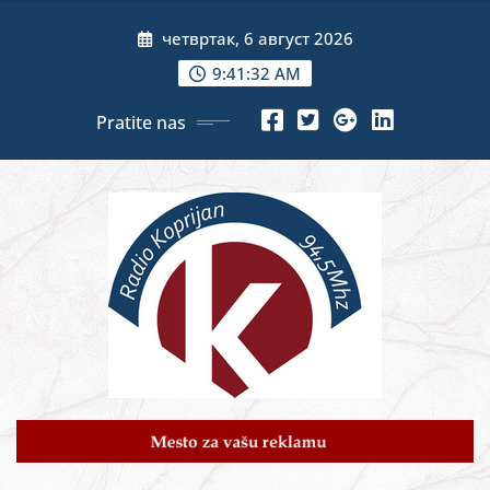
Skip
четвртак, 6 август 2026
to
content
9:41:34 AM
Pratite nas