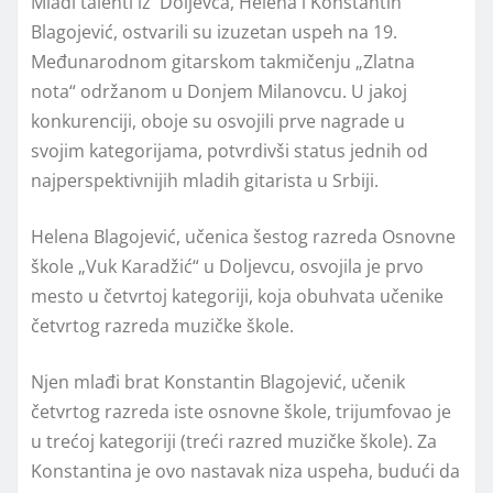
Mladi talenti iz Doljevca, Helena i Konstantin
Blagojević, ostvarili su izuzetan uspeh na 19.
Međunarodnom gitarskom takmičenju „Zlatna
nota“ održanom u Donjem Milanovcu. U jakoj
konkurenciji, oboje su osvojili prve nagrade u
svojim kategorijama, potvrdivši status jednih od
najperspektivnijih mladih gitarista u Srbiji.
Helena Blagojević, učenica šestog razreda Osnovne
škole „Vuk Karadžić“ u Doljevcu, osvojila je prvo
mesto u četvrtoj kategoriji, koja obuhvata učenike
četvrtog razreda muzičke škole.
Njen mlađi brat Konstantin Blagojević, učenik
četvrtog razreda iste osnovne škole, trijumfovao je
u trećoj kategoriji (treći razred muzičke škole). Za
Konstantina je ovo nastavak niza uspeha, budući da