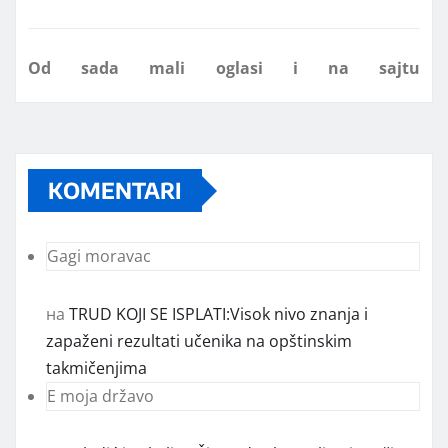
Od sada mali oglasi i na sajtu
www.koprijanradio.com
KOMENTARI
Gagi moravac
на
TRUD KOJI SE ISPLATI:Visok nivo znanja i
zapaženi rezultati učenika na opštinskim
takmičenjima
E moja državo