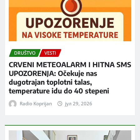
DRUŠTVO
VESTI
CRVENI METEOALARM I HITNA SMS
UPOZORENJA: Očekuje nas
dugotrajan toplotni talas,
temperature idu do 40 stepeni
Radio Koprijan
јул 29, 2026