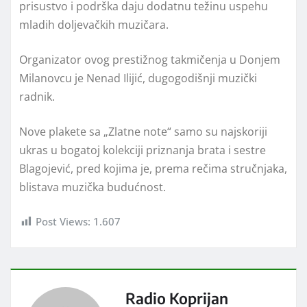
prisustvo i podrška daju dodatnu težinu uspehu
mladih doljevačkih muzičara.
Organizator ovog prestižnog takmičenja u Donjem
Milanovcu je Nenad Ilijić, dugogodišnji muzički
radnik.
Nove plakete sa „Zlatne note“ samo su najskoriji
ukras u bogatoj kolekciji priznanja brata i sestre
Blagojević, pred kojima je, prema rečima stručnjaka,
blistava muzička budućnost.
Post Views:
1.607
Radio Koprijan