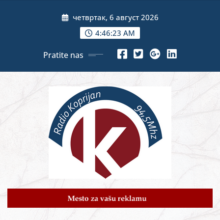
Skip
четвртак, 6 август 2026
to
content
4:46:24 AM
Pratite nas