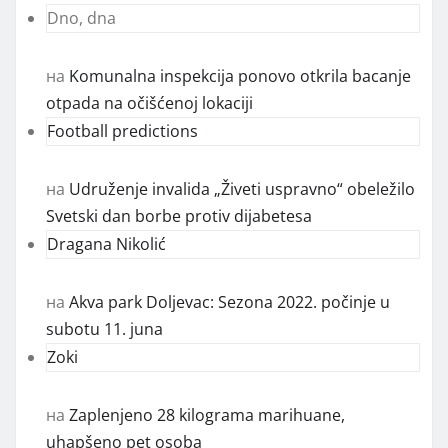
Dno, dna
на
Komunalna inspekcija ponovo otkrila bacanje
otpada na očišćenoj lokaciji
Football predictions
на
Udruženje invalida „Živeti uspravno“ obeležilo
Svetski dan borbe protiv dijabetesa
Dragana Nikolić
на
Akva park Doljevac: Sezona 2022. počinje u
subotu 11. juna
Zoki
на
Zaplenjeno 28 kilograma marihuane,
uhapšeno pet osoba