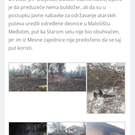
je da preduzeće nema buldožer, ali da su u
postupku Javne nabavke za održavanje atarskih
puteva uredili određene deonice u Malošištu.
Međutim, put ka Starom selu nije bio obuhvaćen,
jer im iz Mesne zajednice nije predočeno da se taj
put koristi.