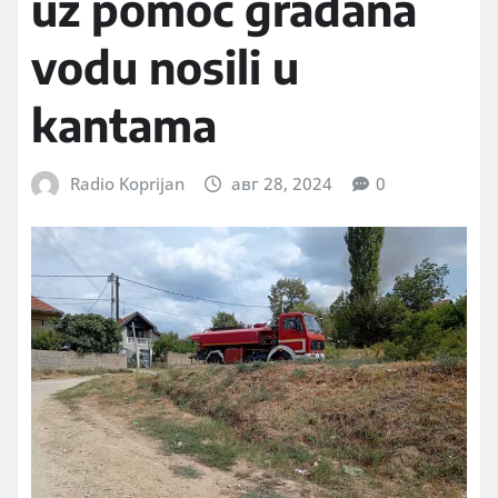
uz pomoć građana
vodu nosili u
kantama
Radio Koprijan
авг 28, 2024
0