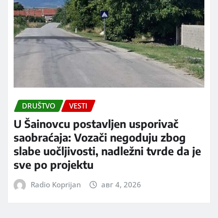
DRUŠTVO
VESTI
U Šainovcu postavljen usporivač
saobraćaja: Vozači negoduju zbog
slabe uočljivosti, nadležni tvrde da je
sve po projektu
Radio Koprijan
авг 4, 2026