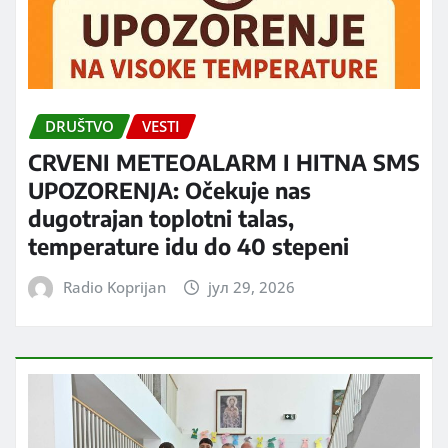
DRUŠTVO
VESTI
CRVENI METEOALARM I HITNA SMS
UPOZORENJA: Očekuje nas
dugotrajan toplotni talas,
temperature idu do 40 stepeni
Radio Koprijan
јул 29, 2026