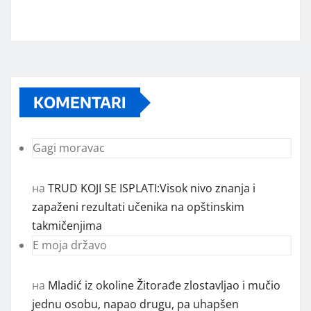
KOMENTARI
Gagi moravac
на
TRUD KOJI SE ISPLATI:Visok nivo znanja i
zapaženi rezultati učenika na opštinskim
takmičenjima
E moja državo
на
Mladić iz okoline Žitorađe zlostavljao i mučio
jednu osobu, napao drugu, pa uhapšen