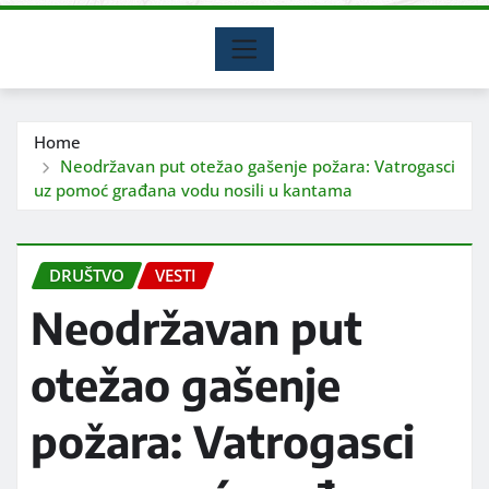
Home
Neodržavan put otežao gašenje požara: Vatrogasci
uz pomoć građana vodu nosili u kantama
DRUŠTVO
VESTI
Neodržavan put
otežao gašenje
požara: Vatrogasci