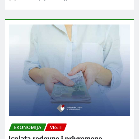
EKONOMIJA
VESTI
Isplata redovne i privremene