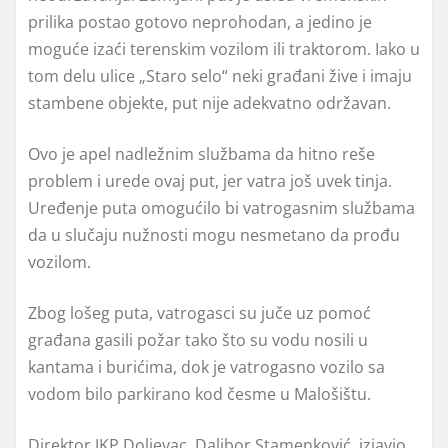
prilika postao gotovo neprohodan, a jedino je
moguće izaći terenskim vozilom ili traktorom. Iako u
tom delu ulice „Staro selo“ neki građani žive i imaju
stambene objekte, put nije adekvatno održavan.
Ovo je apel nadležnim službama da hitno reše
problem i urede ovaj put, jer vatra još uvek tinja.
Uređenje puta omogućilo bi vatrogasnim službama
da u slučaju nužnosti mogu nesmetano da prođu
vozilom.
Zbog lošeg puta, vatrogasci su juče uz pomoć
građana gasili požar tako što su vodu nosili u
kantama i burićima, dok je vatrogasno vozilo sa
vodom bilo parkirano kod česme u Malošištu.
Direktor JKP Doljevac, Dalibor Stamenković, izjavio