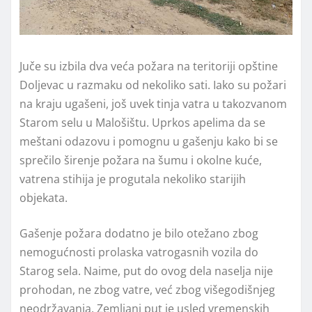
Juče su izbila dva veća požara na teritoriji opštine
Doljevac u razmaku od nekoliko sati. Iako su požari
na kraju ugašeni, još uvek tinja vatra u takozvanom
Starom selu u Malošištu. Uprkos apelima da se
meštani odazovu i pomognu u gašenju kako bi se
sprečilo širenje požara na šumu i okolne kuće,
vatrena stihija je progutala nekoliko starijih
objekata.
Gašenje požara dodatno je bilo otežano zbog
nemogućnosti prolaska vatrogasnih vozila do
Starog sela. Naime, put do ovog dela naselja nije
prohodan, ne zbog vatre, već zbog višegodišnjeg
neodržavanja. Zemljani put je usled vremenskih