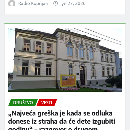
Radio Koprijan
јул 27, 2026
DRUŠTVO
VESTI
„Najveća greška je kada se odluka
donese iz straha da će dete izgubiti
godinu“ – razgovor o drugom