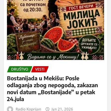
DRUŠTVO
VESTI
Bostanijada u Mekišu: Posle
odlaganja zbog nepogoda, zakazan
novi datum „Bostanijade” u petak
24.jula
Radio Koprijan
јул 21, 2026