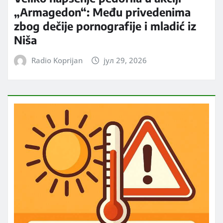
„Armagedon“: Među privedenima
zbog dečije pornografije i mladić iz
Niša
Radio Koprijan
јул 29, 2026