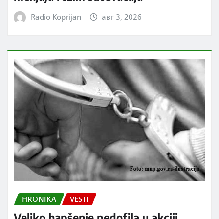
Radio Koprijan
авг 3, 2026
HRONIKA
VESTI
Veliko hapšenje pedofila u akciji