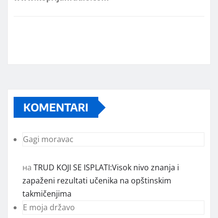
KOMENTARI
Gagi moravac
на
TRUD KOJI SE ISPLATI:Visok nivo znanja i
zapaženi rezultati učenika na opštinskim
takmičenjima
E moja državo