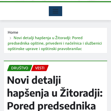
Home
Novi detalji hapšenja u Žitoradji: Pored
predsednika opštine, privedeni i načelnica i službenici
opštinske uprave i opštinski pravobranilac
DRUŠTVO
VESTI
Novi detalji
hapšenja u Žitoradji:
Pored predsednika