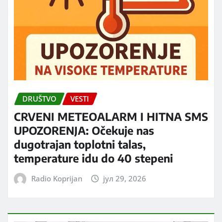
DRUŠTVO
VESTI
CRVENI METEOALARM I HITNA SMS
UPOZORENJA: Očekuje nas
dugotrajan toplotni talas,
temperature idu do 40 stepeni
Radio Koprijan
јул 29, 2026