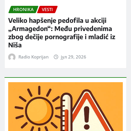
HRONIKA
VESTI
Veliko hapšenje pedofila u akciji
„Armagedon“: Među privedenima
zbog dečije pornografije i mladić iz
Niša
Radio Koprijan
јул 29, 2026