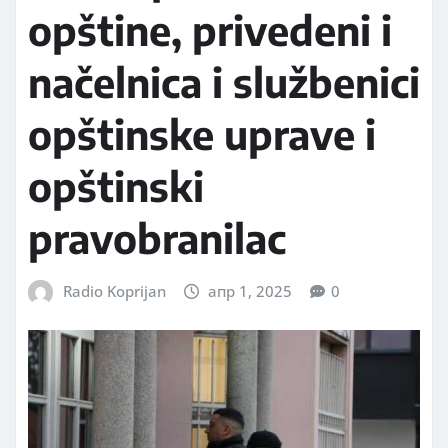
opštine, privedeni i
načelnica i službenici
opštinske uprave i
opštinski
pravobranilac
Radio Koprijan
апр 1, 2025
0