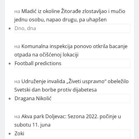
на
Mladić iz okoline Žitorađe zlostavljao i mučio
jednu osobu, napao drugu, pa uhapšen
Dno, dna
на
Komunalna inspekcija ponovo otkrila bacanje
otpada na očišćenoj lokaciji
Football predictions
на
Udruženje invalida „Živeti uspravno“ obeležilo
Svetski dan borbe protiv dijabetesa
Dragana Nikolić
на
Akva park Doljevac: Sezona 2022. počinje u
subotu 11. juna
Zoki