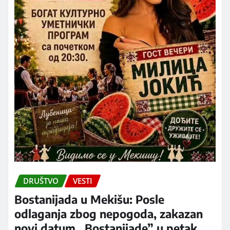
DRUŠTVO
VESTI
Bostanijada u Mekišu: Posle
odlaganja zbog nepogoda, zakazan
novi datum „Bostanijade” u petak