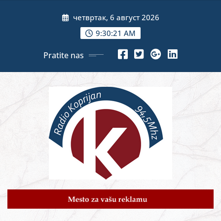
Skip
четвртак, 6 август 2026
to
content
9:30:23 AM
Pratite nas