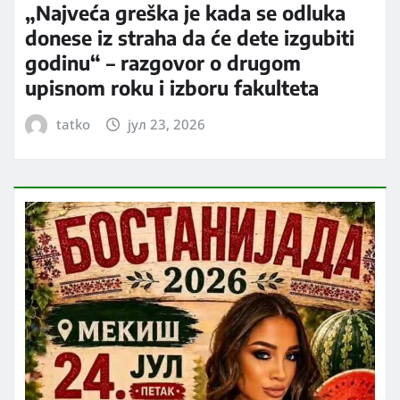
„Najveća greška je kada se odluka
donese iz straha da će dete izgubiti
godinu“ – razgovor o drugom
upisnom roku i izboru fakulteta
tatko
јул 23, 2026