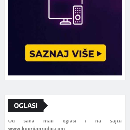
Marketing telefon 062 463 002
OGLASI
Od sada mali oglasi i na sajtu
www.koprijanradio.com