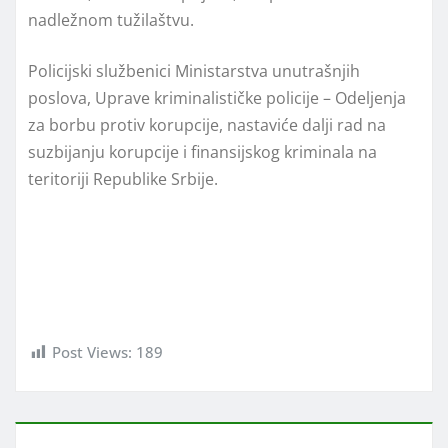
nadležnom tužilaštvu.
Policijski službenici Ministarstva unutrašnjih
poslova, Uprave kriminalističke policije – Odeljenja
za borbu protiv korupcije, nastaviće dalji rad na
suzbijanju korupcije i finansijskog kriminala na
teritoriji Republike Srbije.
RoyalHoki77 Login
Foto: Nemanja Nikolić/Kurir
Post Views:
189