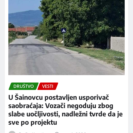
DRUŠTVO
VESTI
U Šainovcu postavljen usporivač
saobraćaja: Vozači negoduju zbog
slabe uočljivosti, nadležni tvrde da je
sve po projektu