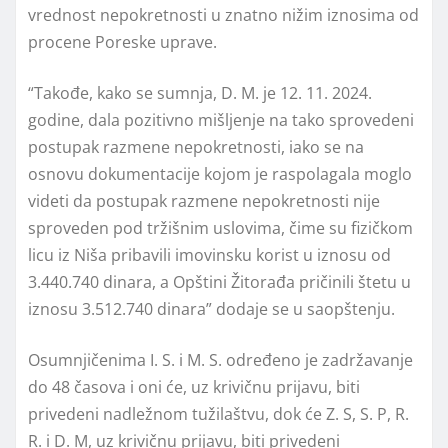
vrednost nepokretnosti u znatno nižim iznosima od
procene Poreske uprave.
“Takođe, kako se sumnja, D. M. je 12. 11. 2024.
godine, dala pozitivno mišljenje na tako sprovedeni
postupak razmene nepokretnosti, iako se na
osnovu dokumentacije kojom je raspolagala moglo
videti da postupak razmene nepokretnosti nije
sproveden pod tržišnim uslovima, čime su fizičkom
licu iz Niša pribavili imovinsku korist u iznosu od
3.440.740 dinara, a Opštini Žitorađa pričinili štetu u
iznosu 3.512.740 dinara” dodaje se u saopštenju.
Osumnjičenima I. S. i M. S. određeno je zadržavanje
do 48 časova i oni će, uz krivičnu prijavu, biti
privedeni nadležnom tužilaštvu, dok će Z. S, S. P, R.
R. i D. M, uz krivičnu prijavu, biti privedeni