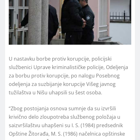
U nastavku borbe protiv korupcije, policijski
službenici Uprave kriminalističke policije, Odeljenja
za borbu protiv korupcije, po nalogu Posebnog
odeljenja za suzbijanje korupcije Višeg javnog
tužilaštva u Nišu uhapsili su šest osoba.
“Zbog postojanja osnova sumnje da su izvršili
krivično delo zloupotreba službenog položaja u
saizvršilaštvu uhapšeni su I. S. (1984) predsednik
Opštine Žitorađa, M. S. (1986) načelnica opštinske