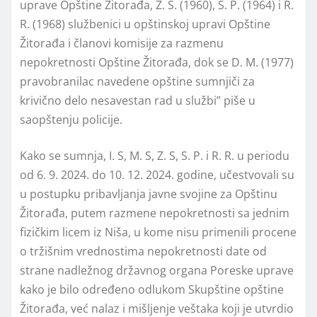
uprave Opštine Žitorađa, Z. S. (1960), S. P. (1964) i R.
R. (1968) službenici u opštinskoj upravi Opštine
Žitorađa i članovi komisije za razmenu
nepokretnosti Opštine Žitorađa, dok se D. M. (1977)
pravobranilac navedene opštine sumnjiči za
krivično delo nesavestan rad u službi” piše u
saopštenju policije.
Kako se sumnja, I. S, M. S, Z. S, S. P. i R. R. u periodu
od 6. 9. 2024. do 10. 12. 2024. godine, učestvovali su
u postupku pribavljanja javne svojine za Opštinu
Žitorađa, putem razmene nepokretnosti sa jednim
fizičkim licem iz Niša, u kome nisu primenili procene
o tržišnim vrednostima nepokretnosti date od
strane nadležnog državnog organa Poreske uprave
kako je bilo određeno odlukom Skupštine opštine
Žitorađa, već nalaz i mišljenje veštaka koji je utvrdio