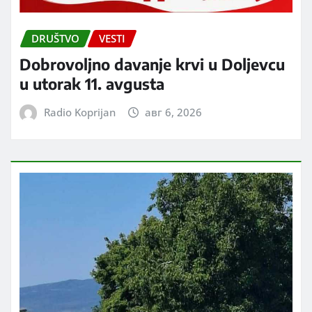
DRUŠTVO
VESTI
Dobrovoljno davanje krvi u Doljevcu
u utorak 11. avgusta
Radio Koprijan
авг 6, 2026