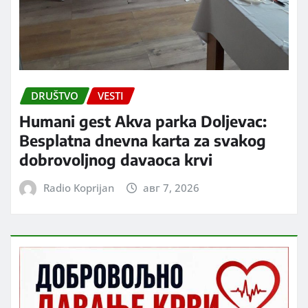
DRUŠTVO
VESTI
Humani gest Akva parka Doljevac:
Besplatna dnevna karta za svakog
dobrovoljnog davaoca krvi
Radio Koprijan
авг 7, 2026