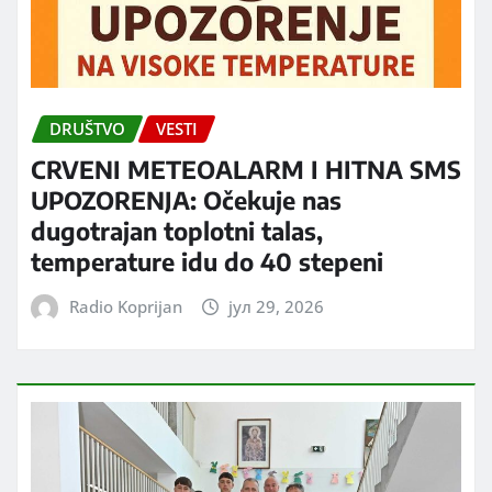
DRUŠTVO
VESTI
CRVENI METEOALARM I HITNA SMS
UPOZORENJA: Očekuje nas
dugotrajan toplotni talas,
temperature idu do 40 stepeni
Radio Koprijan
јул 29, 2026