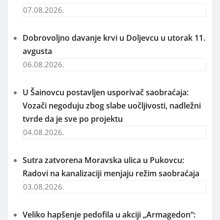
07.08.2026.
Dobrovoljno davanje krvi u Doljevcu u utorak 11.
avgusta
06.08.2026.
U Šainovcu postavljen usporivač saobraćaja:
Vozači negoduju zbog slabe uočljivosti, nadležni
tvrde da je sve po projektu
04.08.2026.
Sutra zatvorena Moravska ulica u Pukovcu:
Radovi na kanalizaciji menjaju režim saobraćaja
03.08.2026.
Veliko hapšenje pedofila u akciji „Armagedon“: