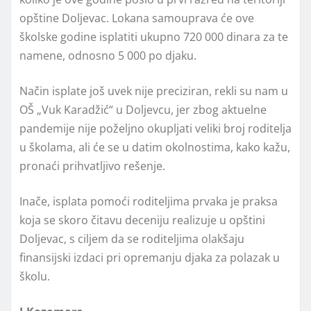
opštine Doljevac. Lokana samouprava će ove
školske godine isplatiti ukupno 720 000 dinara za te
namene, odnosno 5 000 po djaku.
Način isplate još uvek nije preciziran, rekli su nam u
OŠ „Vuk Karadžić“ u Doljevcu, jer zbog aktuelne
pandemije nije poželjno okupljati veliki broj roditelja
u školama, ali će se u datim okolnostima, kako kažu,
pronaći prihvatljivo rešenje.
Inače, isplata pomoći roditeljima prvaka je praksa
koja se skoro čitavu deceniju realizuje u opštini
Doljevac, s ciljem da se roditeljima olakšaju
finansijski izdaci pri opremanju djaka za polazak u
školu.