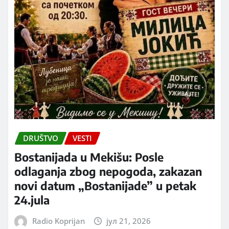
DRUŠTVO
VESTI
Bostanijada u Mekišu: Posle
odlaganja zbog nepogoda, zakazan
novi datum „Bostanijade” u petak
24.jula
Radio Koprijan
јул 21, 2026