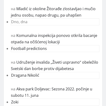
на
Mladić iz okoline Žitorađe zlostavljao i mučio
jednu osobu, napao drugu, pa uhapšen
Dno, dna
на
Komunalna inspekcija ponovo otkrila bacanje
otpada na očišćenoj lokaciji
Football predictions
на
Udruženje invalida „Živeti uspravno“ obeležilo
Svetski dan borbe protiv dijabetesa
Dragana Nikolić
на
Akva park Doljevac: Sezona 2022. počinje u
subotu 11. juna
Zoki