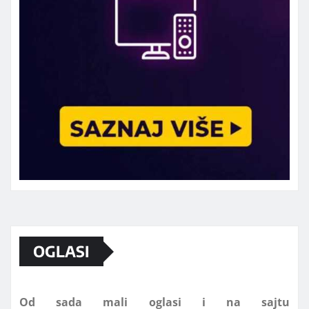
Marketing telefon 062 463 002
OGLASI
Od sada mali oglasi i na sajtu
www.koprijanradio.com