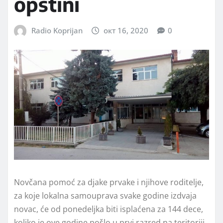
opštini
Radio Koprijan
окт 16, 2020
0
Novčana pomoć za djake prvake i njihove roditelje,
za koje lokalna samouprava svake godine izdvaja
novac, će od ponedeljka biti isplaćena za 144 dece,
koliko je ove godine pošlo u prvi razred na teritoriji