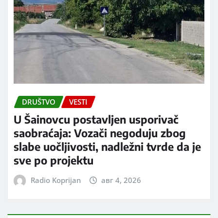
DRUŠTVO
VESTI
U Šainovcu postavljen usporivač
saobraćaja: Vozači negoduju zbog
slabe uočljivosti, nadležni tvrde da je
sve po projektu
Radio Koprijan
авг 4, 2026