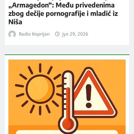
„Armagedon“: Među privedenima
zbog dečije pornografije i mladić iz
Niša
Radio Koprijan
јул 29, 2026