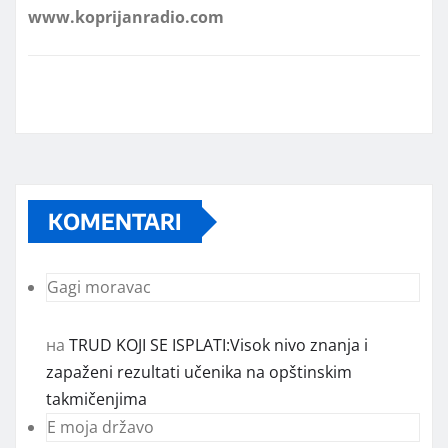
KOMENTARI
Gagi moravac
на
TRUD KOJI SE ISPLATI:Visok nivo znanja i
zapaženi rezultati učenika na opštinskim
takmičenjima
E moja državo