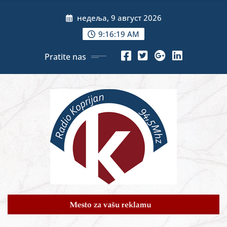
Skip
недеља, 9 август 2026
to
content
9:16:21 AM
Pratite nas