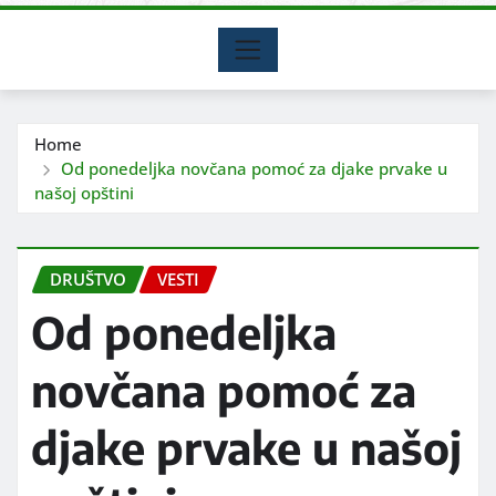
Home
Od ponedeljka novčana pomoć za djake prvake u
našoj opštini
DRUŠTVO
VESTI
Od ponedeljka
novčana pomoć za
djake prvake u našoj