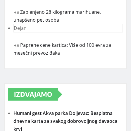
на
Zaplenjeno 28 kilograma marihuane,
uhapšeno pet osoba
Dejan
на
Paprene cene kartica: Više od 100 evra za
mesečni prevoz đaka
IZDVAJAMO
Humani gest Akva parka Doljevac: Besplatna
dnevna karta za svakog dobrovoljnog davaoca
krvi