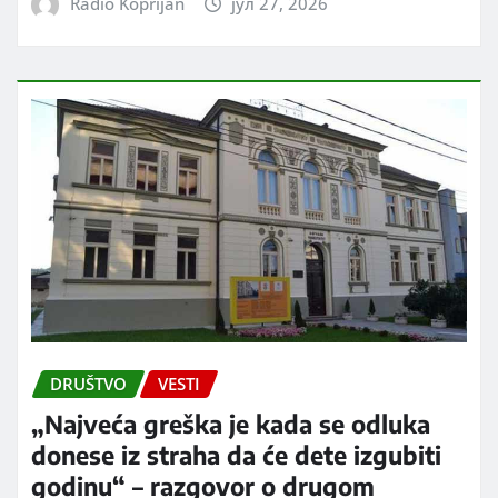
Radio Koprijan
јул 27, 2026
DRUŠTVO
VESTI
„Najveća greška je kada se odluka
donese iz straha da će dete izgubiti
godinu“ – razgovor o drugom