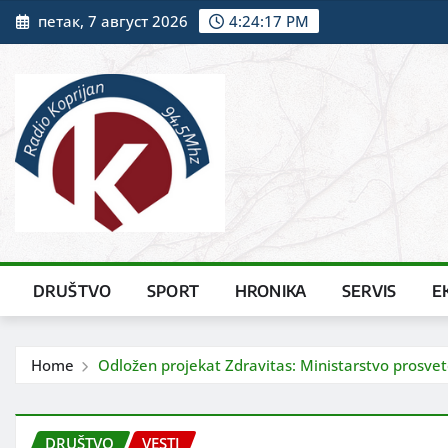
Skip
петак, 7 август 2026
4:24:19 PM
to
content
DRUŠTVO
SPORT
HRONIKA
SERVIS
E
Home
Odložen projekat Zdravitas: Ministarstvo prosvet
DRUŠTVO
VESTI