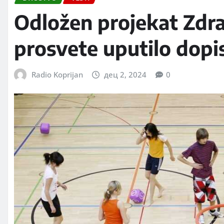
Odložen projekat Zdra
prosvete uputilo dopi
Radio Koprijan
дец 2, 2024
0