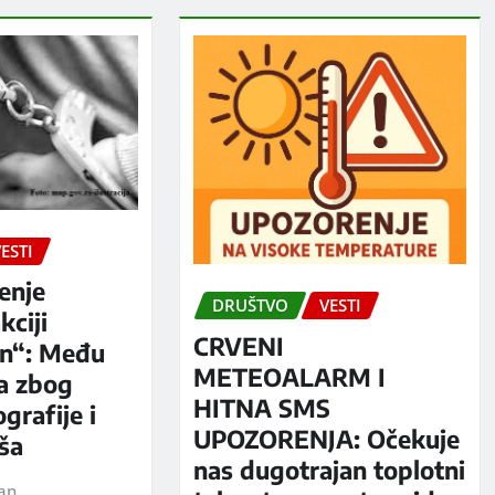
ESTI
enje
DRUŠTVO
VESTI
kciji
CRVENI
n“: Među
METEOALARM I
a zbog
HITNA SMS
grafije i
UPOZORENJA: Očekuje
iša
nas dugotrajan toplotni
jan