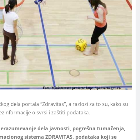
kog dela portala “Zdravitas”, a razlozi za to su, kako su
zinformacije o svrsi i zaštiti podataka.
 nerazumevanje dela javnosti, pogrešna tumačenja,
ormacionog sistema ZDRAVITAS, podataka koji se