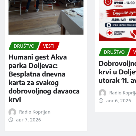
DRUŠTVO
VESTI
DRUŠTVO
V
Humani gest Akva
Dobrovoljn
parka Doljevac:
krvi u Dolj
Besplatna dnevna
utorak 11. 
karta za svakog
dobrovoljnog davaoca
Radio Kopri
krvi
авг 6, 2026
Radio Koprijan
авг 7, 2026