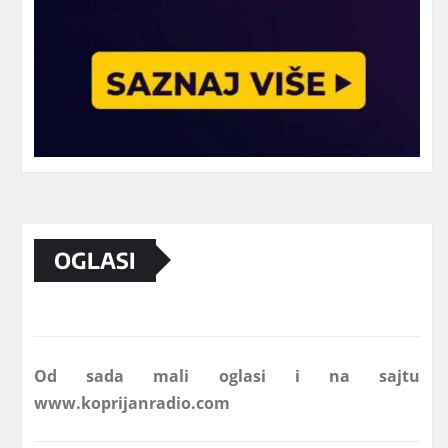
Marketing telefon 062 463 002
OGLASI
Od sada mali oglasi i na sajtu
www.koprijanradio.com