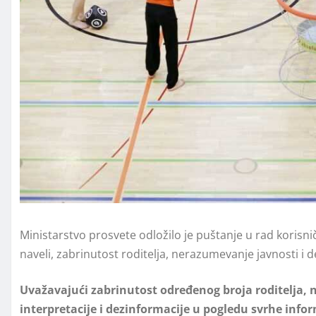
Ministarstvo prosvete odložilo je puštanje u rad korisnič
naveli, zabrinutost roditelja, nerazumevanje javnosti i de
Uvažavajući zabrinutost određenog broja roditelјa,
interpretacije i dezinformacije u pogledu svrhe inf