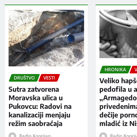
HRONIKA
V
DRUŠTVO
VESTI
Veliko hapš
Sutra zatvorena
pedofila u a
Moravska ulica u
„Armagedo
Pukovcu: Radovi na
privedenim
kanalizaciji menjaju
dečije porno
režim saobraćaja
mladić iz N
Radio Koprijan
Radio Kopri