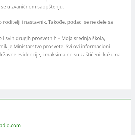
je se u zvaničnom saopštenju.
oditelјi i nastavnik. Takođe, podaci se ne dele sa
 i svih drugih prosvetnih – Moja srednja škola,
nik je Ministarstvo prosvete. Svi ovi informacioni
ržavne evidencije, i maksimalno su zaštićeni- kažu na
radio.com