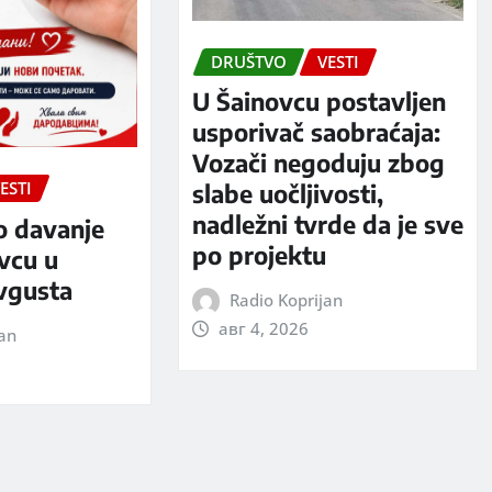
DRUŠTVO
VESTI
U Šainovcu postavljen
usporivač saobraćaja:
Vozači negoduju zbog
ESTI
slabe uočljivosti,
nadležni tvrde da je sve
o davanje
po projektu
evcu u
avgusta
Radio Koprijan
авг 4, 2026
jan