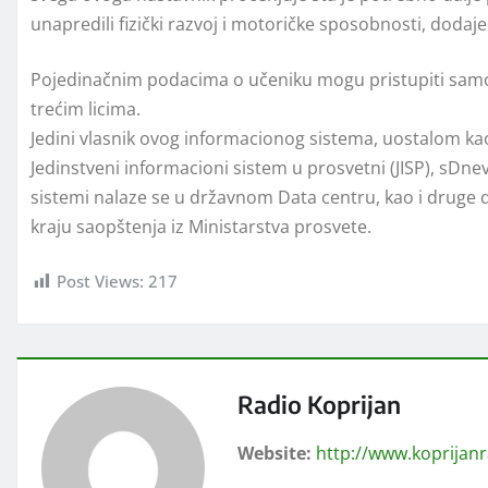
unapredili fizički razvoj i motoričke sposobnosti, doda
Pojedinačnim podacima o učeniku mogu pristupiti samo r
trećim licima.
Jedini vlasnik ovog informacionog sistema, uostalom kao
Jedinstveni informacioni sistem u prosvetni (JISP), sDnev
sistemi nalaze se u državnom Data centru, kao i druge d
kraju saopštenja iz Ministarstva prosvete.
Post Views:
217
Radio Koprijan
Website:
http://www.koprijan