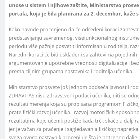
unose u sistem i njihove zaštite, Ministarstvo pros
portala, koja je bila planirana za 2. decembar, kaže 
Kako navode procenjeno da će određeni koraci zahtevati
predstavlјanju savremenog, višefunkcionalnog instrume
periodu više pažnje posvetiti informisanju roditelјa, ra
Naredni koraci će biti usklađeni sa zahtevima pojedinih 
argumentovanje upotrebne vrednosti digitalizacije i bezb
prema cilјnim grupama nastavnika i roditelјa učenika.
Ministarstvo prosvete još jednom podseća javnost i rodi
ZDRAVITAS nisu zdravstveni podaci učenika, niti se odno
rezultati merenja koja su propisana programom Fizičkog
prate fizički razvoj učenika i razvoj motoričkih sposobnost
rezultatima koje učenik postiže kada trči, skače u dalј, r
jer je važan za praćenje i sagledavanja fizičkog napret
svega ovoga nastavnik procenjuje šta je potrebno dalјe 