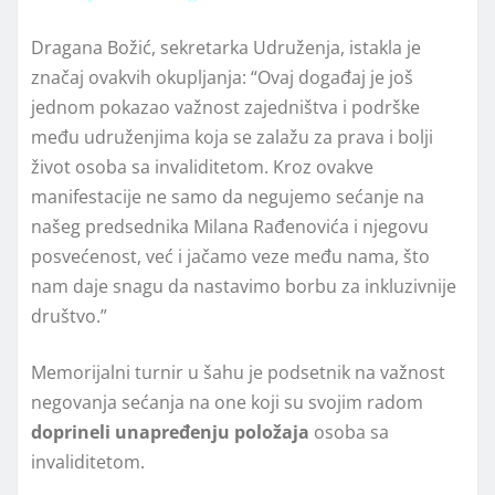
Dragana Božić, sekretarka Udruženja, istakla je
značaj ovakvih okupljanja: “Ovaj događaj je još
jednom pokazao važnost zajedništva i podrške
među udruženjima koja se zalažu za prava i bolji
život osoba sa invaliditetom. Kroz ovakve
manifestacije ne samo da negujemo sećanje na
našeg predsednika Milana Rađenovića i njegovu
posvećenost, već i jačamo veze među nama, što
nam daje snagu da nastavimo borbu za inkluzivnije
društvo.”
Memorijalni turnir u šahu je podsetnik na važnost
negovanja sećanja na one koji su svojim radom
doprineli unapređenju položaja
osoba sa
invaliditetom.