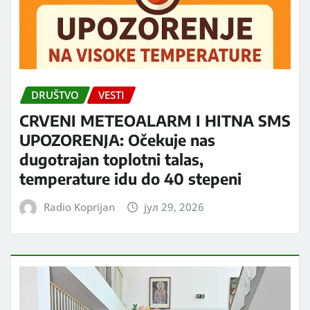
DRUŠTVO
VESTI
CRVENI METEOALARM I HITNA SMS
UPOZORENJA: Očekuje nas
dugotrajan toplotni talas,
temperature idu do 40 stepeni
Radio Koprijan
јул 29, 2026