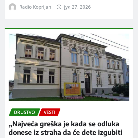
Radio Koprijan
јул 27, 2026
DRUŠTVO
VESTI
„Najveća greška je kada se odluka
donese iz straha da će dete izgubiti