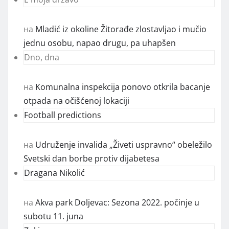
на
Mladić iz okoline Žitorađe zlostavljao i mučio
jednu osobu, napao drugu, pa uhapšen
Dno, dna
на
Komunalna inspekcija ponovo otkrila bacanje
otpada na očišćenoj lokaciji
Football predictions
на
Udruženje invalida „Živeti uspravno“ obeležilo
Svetski dan borbe protiv dijabetesa
Dragana Nikolić
на
Akva park Doljevac: Sezona 2022. počinje u
subotu 11. juna