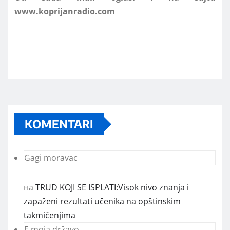
KOMENTARI
Gagi moravac
на
TRUD KOJI SE ISPLATI:Visok nivo znanja i
zapaženi rezultati učenika na opštinskim
takmičenjima
E moja državo