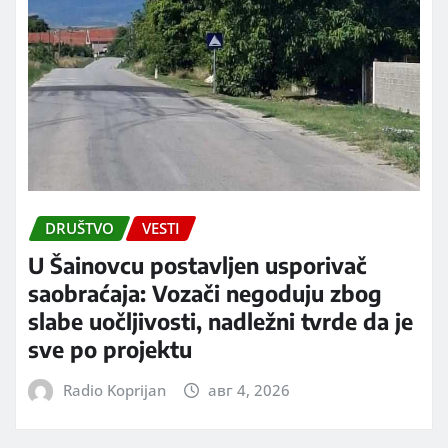
DRUŠTVO
VESTI
U Šainovcu postavljen usporivač
saobraćaja: Vozači negoduju zbog
slabe uočljivosti, nadležni tvrde da je
sve po projektu
Radio Koprijan
авг 4, 2026