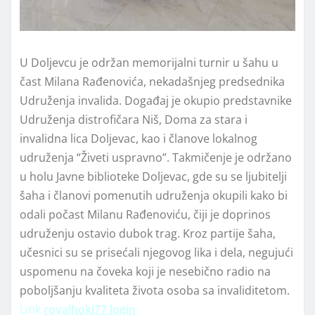
U Doljevcu je održan memorijalni turnir u šahu u
čast Milana Rađenovića, nekadašnjeg predsednika
Udruženja invalida. Događaj je okupio predstavnike
Udruženja distrofičara Niš, Doma za stara i
invalidna lica Doljevac, kao i članove lokalnog
udruženja “Živeti uspravno”. Takmičenje je održano
u holu Javne biblioteke Doljevac, gde su se ljubitelji
šaha i članovi pomenutih udruženja okupili kako bi
odali počast Milanu Rađenoviću, čiji je doprinos
udruženju ostavio dubok trag. Kroz partije šaha,
učesnici su se prisećali njegovog lika i dela, negujući
uspomenu na čoveka koji je nesebično radio na
poboljšanju kvaliteta života osoba sa invaliditetom.
Link
royalhoki77 login