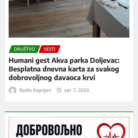
DRUŠTVO
VESTI
Humani gest Akva parka Doljevac:
Besplatna dnevna karta za svakog
dobrovoljnog davaoca krvi
Radio Koprijan
авг 7, 2026