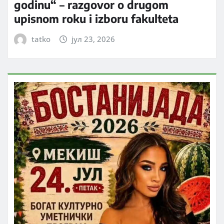
godinu“ – razgovor o drugom
upisnom roku i izboru fakulteta
tatko
јул 23, 2026