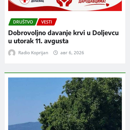
DRUŠTVO
VESTI
Dobrovoljno davanje krvi u Doljevcu
u utorak 11. avgusta
Radio Koprijan
авг 6, 2026