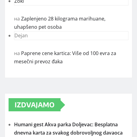
Zoki
на
Zaplenjeno 28 kilograma marihuane,
uhapšeno pet osoba
Dejan
на
Paprene cene kartica: Više od 100 evra za
mesečni prevoz đaka
IZDVAJAMO
Humani gest Akva parka Doljevac: Besplatna
dnevna karta za svakog dobrovoljnog davaoca