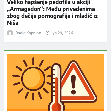
Veliko hapšenje pedofila u akciji
„Armagedon“: Među privedenima
zbog dečije pornografije i mladić iz
Niša
Radio Koprijan
јул 29, 2026