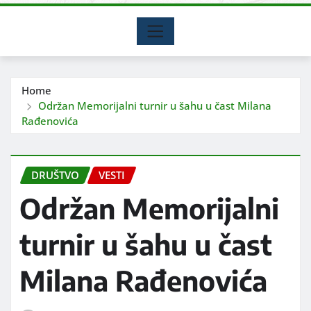
Home
Održan Memorijalni turnir u šahu u čast Milana
Rađenovića
DRUŠTVO
VESTI
Održan Memorijalni
turnir u šahu u čast
Milana Rađenovića