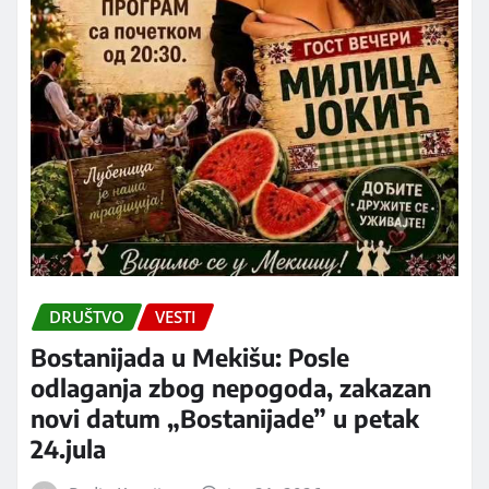
DRUŠTVO
VESTI
Bostanijada u Mekišu: Posle
odlaganja zbog nepogoda, zakazan
novi datum „Bostanijade” u petak
24.jula