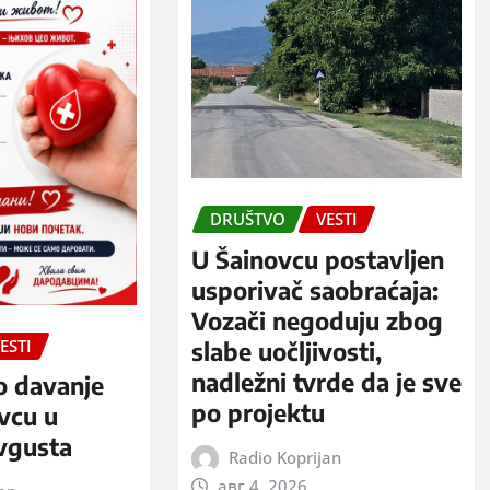
DRUŠTVO
VESTI
U Šainovcu postavljen
usporivač saobraćaja:
Vozači negoduju zbog
ESTI
slabe uočljivosti,
nadležni tvrde da je sve
o davanje
po projektu
evcu u
avgusta
Radio Koprijan
авг 4, 2026