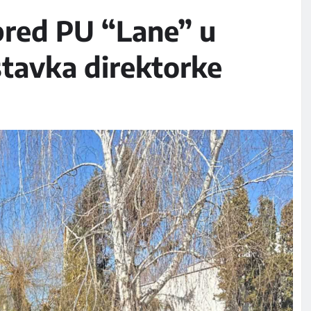
spred PU “Lane” u
stavka direktorke