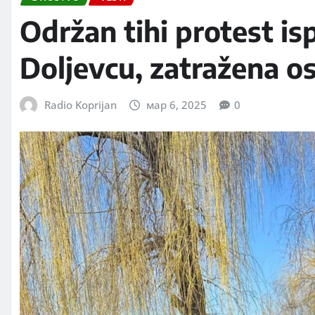
Održan tihi protest i
Doljevcu, zatražena o
Radio Koprijan
мар 6, 2025
0