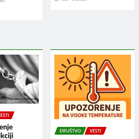
jan
ESTI
enje
DRUŠTVO
VESTI
kciji