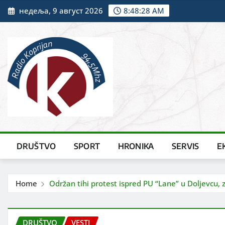
Skip
недеља, 9 август 2026
8:48:30 AM
to
content
DRUŠTVO
SPORT
HRONIKA
SERVIS
E
Home
Održan tihi protest ispred PU “Lane” u Doljevcu,
DRUŠTVO
VESTI