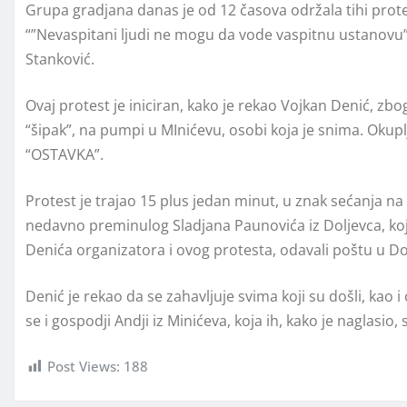
Grupa gradjana danas je od 12 časova održala tihi prot
“”Nevaspitani ljudi ne mogu da vode vaspitnu ustanovu”
Stanković.
Ovaj protest je iniciran, kako je rekao Vojkan Denić, z
“šipak”, na pumpi u MInićevu, osobi koja je snima. Okuplj
“OSTAVKA”.
Protest je trajao 15 plus jedan minut, u znak sećanja n
nedavno preminulog Sladjana Paunovića iz Doljevca, koji 
Denića organizatora i ovog protesta, odavali poštu u Do
Denić je rekao da se zahavljuje svima koji su došli, kao i 
se i gospodji Andji iz Minićeva, koja ih, kako je naglasio,
Post Views:
188