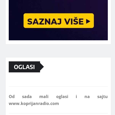
Marketing telefon 062 463 002
OGLASI
Od sada mali oglasi i na sajtu
www.koprijanradio.com