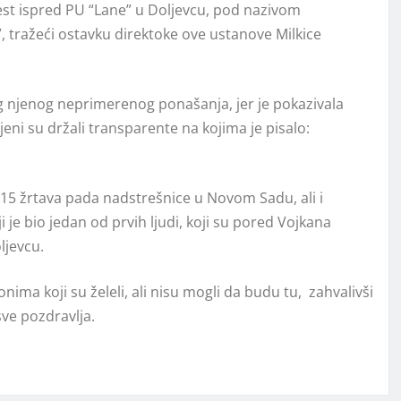
est ispred PU “Lane” u Doljevcu, pod nazivom
, tražeći ostavku direktoke ove ustanove Milkice
bog njenog neprimerenog ponašanja, jer je pokazivala
eni su držali transparente na kojima je pisalo:
a 15 žrtava pada nadstrešnice u Novom Sadu, ali i
je bio jedan od prvih ljudi, koji su pored Vojkana
ljevcu.
onima koji su želeli, ali nisu mogli da budu tu, zahvalivši
 sve pozdravlja.