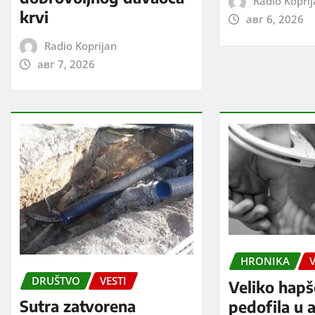
Radio Kopri
krvi
авг 6, 2026
Radio Koprijan
авг 7, 2026
HRONIKA
V
DRUŠTVO
VESTI
Veliko hapš
Sutra zatvorena
pedofila u a