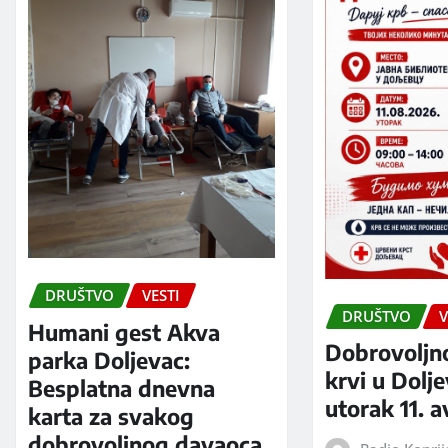
DRUŠTVO
VESTI
DRUŠTVO
V
Humani gest Akva
Dobrovoljn
parka Doljevac:
krvi u Dolj
Besplatna dnevna
utorak 11. 
karta za svakog
dobrovoljnog davaoca