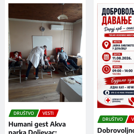
DRUŠTVO
VESTI
DRUŠTVO
V
Humani gest Akva
Dobrovoljn
parka Doljevac: