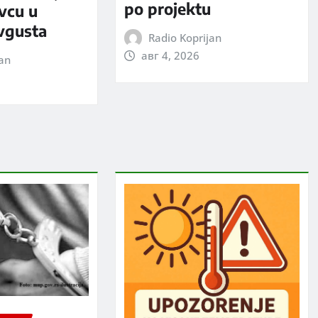
po projektu
evcu u
avgusta
Radio Koprijan
авг 4, 2026
jan