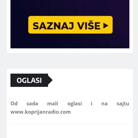
Marketing telefon 062 463 002
OGLASI
Od sada mali oglasi i na sajtu
www.koprijanradio.com