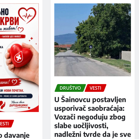
DRUŠTVO
VESTI
U Šainovcu postavljen
usporivač saobraćaja:
Vozači negoduju zbog
ESTI
slabe uočljivosti,
nadležni tvrde da je sve
o davanje