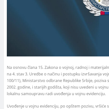
Na osno­vu čla­na 15. Za­ko­na o voj­noj, rad­noj i ma­te­ri­jal­
na 4. stav 3. Ured­be o na­či­nu i po­stup­ku iz­vr­ša­va­nja voj­
100/11), Ministarstvo odbrane Republike Srbije, poziva sva li
2002. go­di­ne, i sta­ri­jih go­di­šta, ko­ji ni­su uve­de­ni u v
lokalnu samoupravu ra­di uvo­đe­nja u voj­nu evi­den­ci­ju.
Uvo­đe­nje u voj­nu evi­den­ci­ju, po op­štem po­zi­vu, vr­š