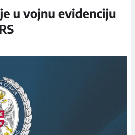
je u vojnu evidenciju
 RS