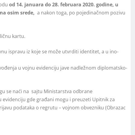
­o­du
od 14. ja­nu­a­ra do 28. fe­bru­a­ra 2020. go­di­ne, u
ana osim srede,
a na­kon to­ga, po po­je­di­nač­nom po­zi­vu
lič­nu kar­tu.
nu is­pra­vu iz ko­je se mo­že utvr­di­ti iden­ti­tet, a u ino­
vo­đe­nja u voj­nu evi­den­ci­ju ja­ve nad­le­žnom di­plo­mat­sko-
 mogu se naći na saj­tu Mi­ni­star­stva od­bra­ne
videnciju gde građani mogu i preuzeti Upitnik za
Prijavu podataka o regrutu – vojnom obvezniku (Obrazac