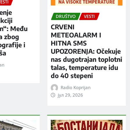
ESTI
enje
DRUŠTVO
VESTI
kciji
CRVENI
n“: Među
METEOALARM I
a zbog
HITNA SMS
grafije i
UPOZORENJA: Očekuje
iša
nas dugotrajan toplotni
jan
talas, temperature idu
do 40 stepeni
Radio Koprijan
јул 29, 2026