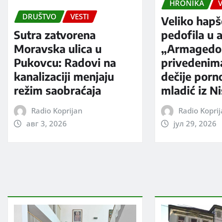
HRONIKA
V
DRUŠTVO
VESTI
Veliko hapš
Sutra zatvorena
pedofila u a
Moravska ulica u
„Armagedo
Pukovcu: Radovi na
privedenim
kanalizaciji menjaju
dečije porno
režim saobraćaja
mladić iz N
Radio Koprijan
Radio Kopri
авг 3, 2026
јул 29, 2026