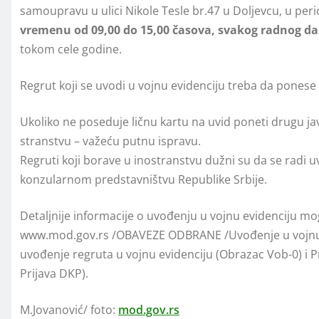
samoupravu u ulici Nikole Tesle br.47 u Doljevcu, u pe­ri
vre­me­nu od 09,00 do 15,00 ča­so­va, svakog radnog d
to­kom ce­le go­di­ne.
Re­grut ko­ji se uvo­di u voj­nu evi­den­ci­ju tre­ba da po­ne­se 
Uko­li­ko ne po­se­du­je lič­nu kar­tu na uvid po­ne­ti dru­gu jav­
stran­stvu – va­že­ću put­nu is­pra­vu.
Re­gru­ti ko­ji bo­ra­ve u ino­stran­stvu du­žni su da se ra­di u
kon­zu­lar­nom pred­stav­ni­štvu Re­pu­bli­ke Sr­bi­je.
De­talj­ni­je in­for­ma­ci­je o uvo­đe­nju u voj­nu evi­den­ci­ju
www.mod.gov.rs /OBAVEZE ODBRANE /Uvođenje u vojnu e
uvođenje regruta u vojnu evidenciju (Obrazac Vob-0) i 
Prijava DKP).
M.Jovanović/ foto:
mod.gov.rs