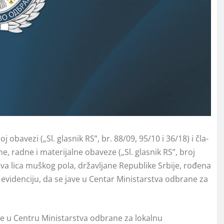
noj oba­ve­zi („Sl. gla­snik RS”, br. 88/09, 95/10 i 36/18) i čla­
ne, rad­ne i ma­te­ri­jal­ne oba­ve­ze („Sl. gla­snik RS”, broj
­ca mu­škog po­la, dr­ža­vlja­ne Re­pu­bli­ke Sr­bi­je, ro­đena
oj­nu evi­den­ci­ju, da se ja­ve u Centar Ministarstva odbrane za
i­će se u Centru Ministarstva odbrane za lokalnu