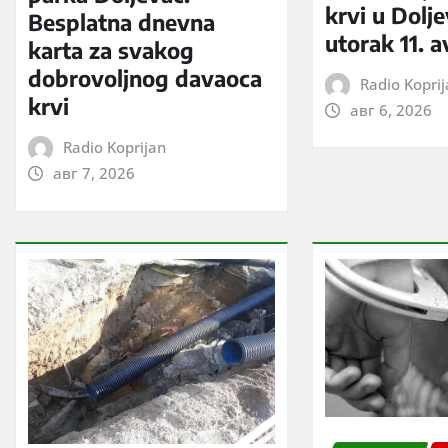
krvi u Dolj
Besplatna dnevna
utorak 11. 
karta za svakog
dobrovoljnog davaoca
Radio Kopri
krvi
авг 6, 2026
Radio Koprijan
авг 7, 2026