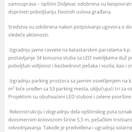
samouprava – opštini Doljevac odobrena su bespovratna s
doprineti poboljšanju životnih uslova građana.
Sredstva su odobrena nakon potpisivanja ugovora o do
sledeće aktivnosti:
Izgradnju javne rasvete na katastarskim parcelama k.p. 7
postavljanje 34 konusna stuba sa LED svetiljkama duž p
poboljšati vidljivost i bezbednost pešaka i vozila, kao i 
Izgradnju parking prostora sa javnim osvetljenjem na k.p
m² biće uređen sa 53 parking mesta, uključujući tri za 
Projektom su obuhvaćeni LED stubovi i zelene površine 
Rekonstrukciju i dogradnju dela opštinskog puta oznake 
dvosmernim kolovozom širine 5,5 m, pešačkim trotoaro
odvodnjavanja. Takođe je predviđena i ugradnja solarne 