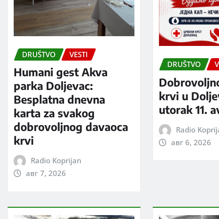
DRUŠTVO
VESTI
DRUŠTVO
V
Humani gest Akva
Dobrovoljn
parka Doljevac:
krvi u Dolj
Besplatna dnevna
utorak 11. 
karta za svakog
dobrovoljnog davaoca
Radio Kopri
krvi
авг 6, 2026
Radio Koprijan
авг 7, 2026