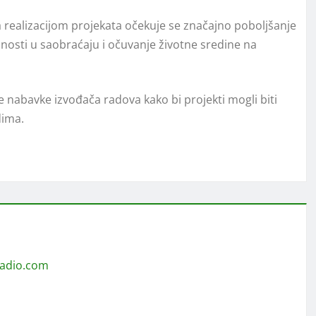
a realizacijom projekata očekuje se značajno poboljšanje
nosti u saobraćaju i očuvanje životne sredine na
 nabavke izvođača radova kako bi projekti mogli biti
dima.
radio.com