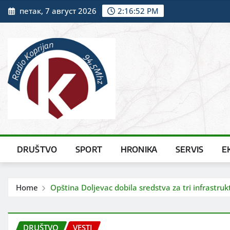
Skip
петак, 7 август 2026
2:16:53 PM
to
content
DRUŠTVO
SPORT
HRONIKA
SERVIS
E
Home
Opština Doljevac dobila sredstva za tri infrastru
DRUŠTVO
VESTI