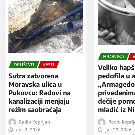
HRONIKA
V
DRUŠTVO
VESTI
Veliko hapš
Sutra zatvorena
pedofila u a
Moravska ulica u
„Armagedo
Pukovcu: Radovi na
privedenim
kanalizaciji menjaju
dečije porno
režim saobraćaja
mladić iz N
Radio Koprijan
Radio Kopri
авг 3, 2026
јул 29, 2026