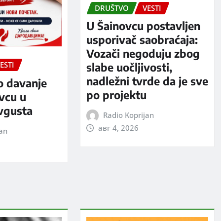
DRUŠTVO
VESTI
U Šainovcu postavljen
usporivač saobraćaja:
Vozači negoduju zbog
ESTI
slabe uočljivosti,
nadležni tvrde da je sve
o davanje
po projektu
evcu u
avgusta
Radio Koprijan
авг 4, 2026
jan