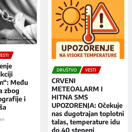
ESTI
enje
DRUŠTVO
VESTI
kciji
CRVENI
n“: Među
METEOALARM I
a zbog
HITNA SMS
grafije i
UPOZORENJA: Očekuje
iša
nas dugotrajan toplotni
jan
talas, temperature idu
do 40 stepeni