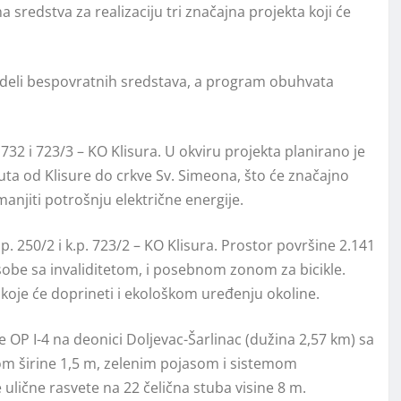
redstva za realizaciju tri značajna projekta koji će
deli bespovratnih sredstava, a program obuhvata
32 i 723/3 – KO Klisura. U okviru projekta planirano je
uta od Klisure do crkve Sv. Simeona, što će značajno
smanjiti potrošnju električne energije.
. 250/2 i k.p. 723/2 – KO Klisura. Prostor površine 2.141
osobe sa invaliditetom, i posebnom zonom za bicikle.
koje će doprineti i ekološkom uređenju okoline.
OP I-4 na deonici Doljevac-Šarlinac (dužina 2,57 km) sa
m širine 1,5 m, zelenim pojasom i sistemom
ulične rasvete na 22 čelična stuba visine 8 m.