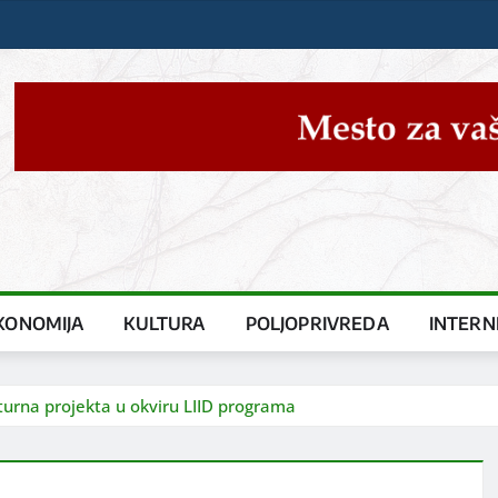
KONOMIJA
KULTURA
POLJOPRIVREDA
INTERN
kturna projekta u okviru LIID programa