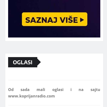
Marketing telefon 062 463 002
OGLASI
Od sada mali oglasi i na sajtu
www.koprijanradio.com