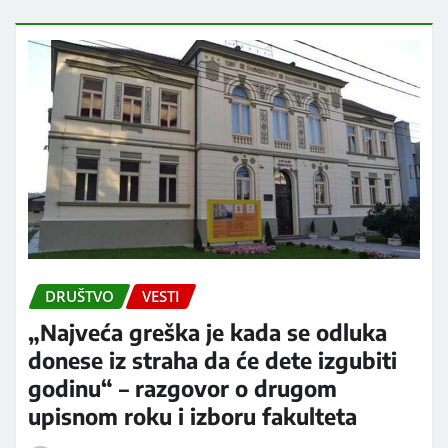
DRUŠTVO
VESTI
„Najveća greška je kada se odluka
donese iz straha da će dete izgubiti
godinu“ – razgovor o drugom
upisnom roku i izboru fakulteta