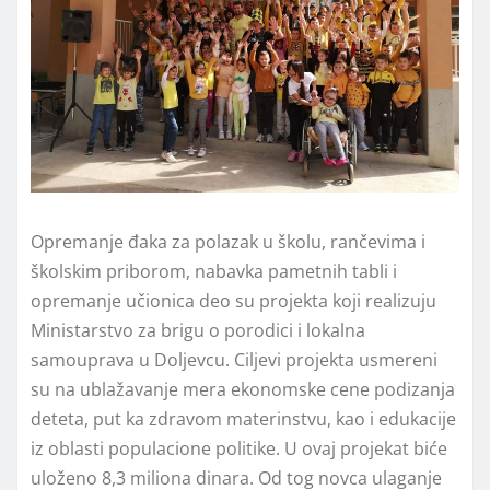
Opremanje đaka za polazak u školu, rančevima i
školskim priborom, nabavka pametnih tabli i
opremanje učionica deo su projekta koji realizuju
Ministarstvo za brigu o porodici i lokalna
samouprava u Doljevcu. Ciljevi projekta usmereni
su na ublažavanje mera ekonomske cene podizanja
deteta, put ka zdravom materinstvu, kao i edukacije
iz oblasti populacione politike. U ovaj projekat biće
uloženo 8,3 miliona dinara. Od tog novca ulaganje