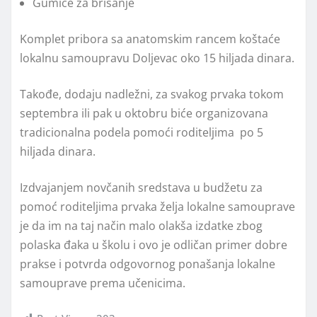
Gumice za brisanje
Komplet pribora sa anatomskim rancem koštaće
lokalnu samoupravu Doljevac oko 15 hiljada dinara.
Takođe, dodaju nadležni, za svakog prvaka tokom
septembra ili pak u oktobru biće organizovana
tradicionalna podela pomoći roditeljima po 5
hiljada dinara.
Izdvajanjem novčanih sredstava u budžetu za
pomoć roditeljima prvaka želja lokalne samouprave
je da im na taj način malo olakša izdatke zbog
polaska đaka u školu i ovo je odličan primer dobre
prakse i potvrda odgovornog ponašanja lokalne
samouprave prema učenicima.