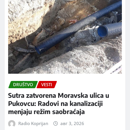
DRUŠTVO
VESTI
Sutra zatvorena Moravska ulica u
Pukovcu: Radovi na kanalizaciji
menjaju režim saobraćaja
Radio Koprijan
авг 3, 2026