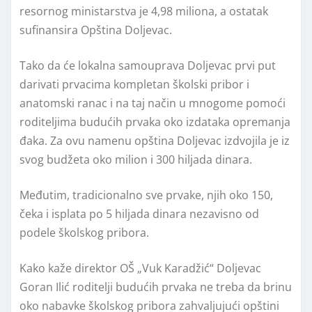
resornog ministarstva je 4,98 miliona, a ostatak
sufinansira Opština Doljevac.
Tako da će lokalna samouprava Doljevac prvi put
darivati prvacima kompletan školski pribor i
anatomski ranac i na taj način u mnogome pomoći
roditeljima budućih prvaka oko izdataka opremanja
đaka. Za ovu namenu opština Doljevac izdvojila je iz
svog budžeta oko milion i 300 hiljada dinara.
Međutim, tradicionalno sve prvake, njih oko 150,
čeka i isplata po 5 hiljada dinara nezavisno od
podele školskog pribora.
Kako kaže direktor OŠ „Vuk Karadžić“ Doljevac
Goran Ilić roditelji budućih prvaka ne treba da brinu
oko nabavke školskog pribora zahvaljujući opštini