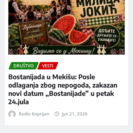
DRUŠTVO
VESTI
Bostanijada u Mekišu: Posle
odlaganja zbog nepogoda, zakazan
novi datum „Bostanijade” u petak
24.jula
Radio Koprijan
јул 21, 2026