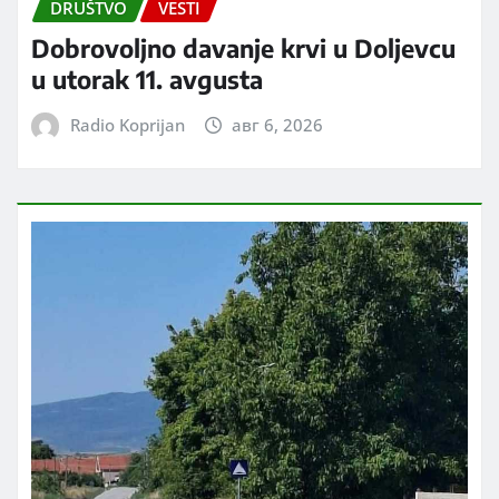
DRUŠTVO
VESTI
Dobrovoljno davanje krvi u Doljevcu
u utorak 11. avgusta
Radio Koprijan
авг 6, 2026