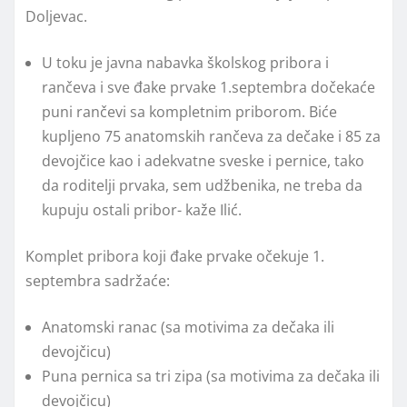
Doljevac.
U toku je javna nabavka školskog pribora i
rančeva i sve đake prvake 1.septembra dočekaće
puni rančevi sa kompletnim priborom. Biće
kupljeno 75 anatomskih rančeva za dečake i 85 za
devojčice kao i adekvatne sveske i pernice, tako
da roditelji prvaka, sem udžbenika, ne treba da
kupuju ostali pribor- kaže Ilić.
Komplet pribora koji đake prvake očekuje 1.
septembra sadržaće:
Anatomski ranac (sa motivima za dečaka ili
devojčicu)
Puna pernica sa tri zipa (sa motivima za dečaka ili
devojčicu)