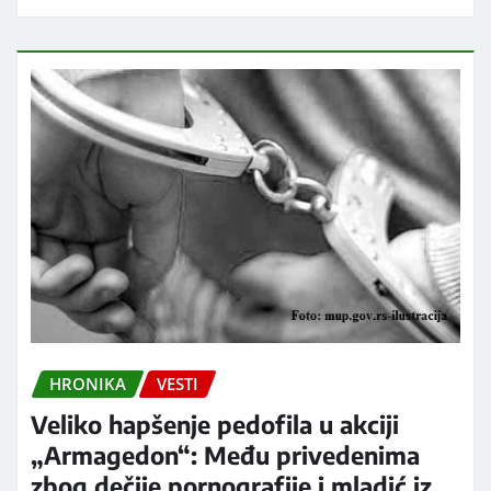
HRONIKA
VESTI
Veliko hapšenje pedofila u akciji
„Armagedon“: Među privedenima
zbog dečije pornografije i mladić iz