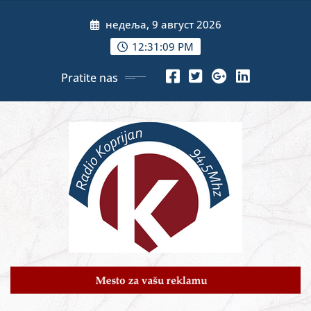
Skip
недеља, 9 август 2026
to
content
12:31:11 PM
Pratite nas