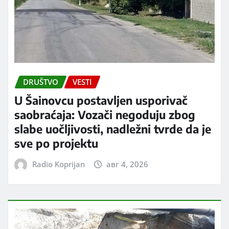
DRUŠTVO
VESTI
U Šainovcu postavljen usporivač
saobraćaja: Vozači negoduju zbog
slabe uočljivosti, nadležni tvrde da je
sve po projektu
Radio Koprijan
авг 4, 2026