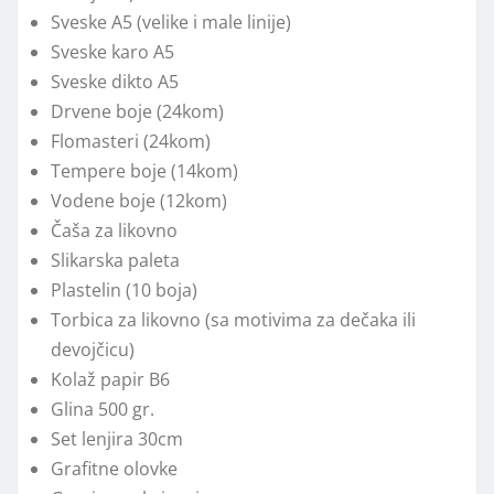
Sveske A5 (velike i male linije)
Sveske karo A5
Sveske dikto A5
Drvene boje (24kom)
Flomasteri (24kom)
Tempere boje (14kom)
Vodene boje (12kom)
Čaša za likovno
Slikarska paleta
Plastelin (10 boja)
Torbica za likovno (sa motivima za dečaka ili
devojčicu)
Kolaž papir B6
Glina 500 gr.
Set lenjira 30cm
Grafitne olovke