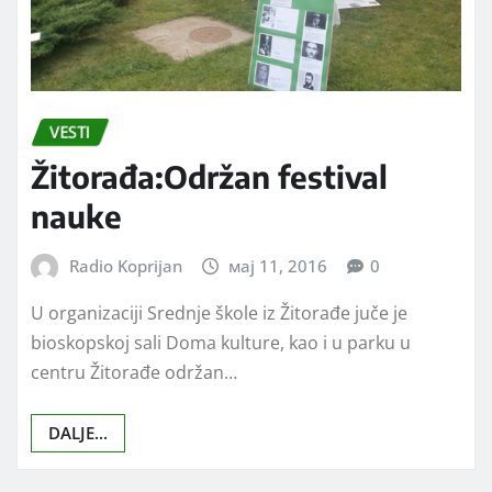
VESTI
Žitorađa:Održan festival
nauke