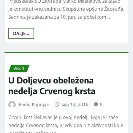
VESTI
Zakazana konstitutivna
sednica SO Žitorađa
Radio Koprijan
мај 14, 2016
0
Predsednik SO Žitorađa Marko Milenković zakazao
je konstitutivnu sednicu Skupštine opštine Žitorađa.
Sednica je zakazana za 10. jun, sa početkom…
DALJE...