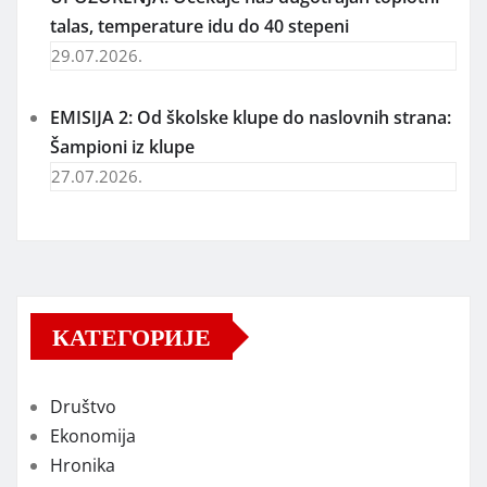
03.08.2026.
Veliko hapšenje pedofila u akciji „Armagedon“:
Među privedenima zbog dečije pornografije i
mladić iz Niša
29.07.2026.
CRVENI METEOALARM I HITNA SMS
UPOZORENJA: Očekuje nas dugotrajan toplotni
talas, temperature idu do 40 stepeni
29.07.2026.
EMISIJA 2: Od školske klupe do naslovnih strana:
Šampioni iz klupe
27.07.2026.