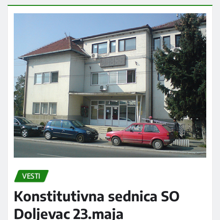
Radio Koprijan
мај 11, 2016
0
U organizaciji Srednje škole iz Žitorađe juče je
bioskopskoj sali Doma kulture, kao i u parku u
centru Žitorađe održan…
DALJE...