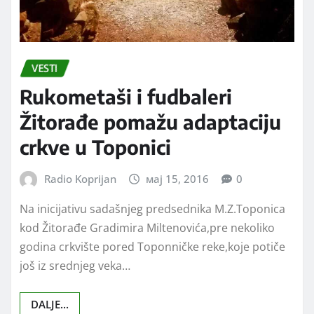
VESTI
Rukometaši i fudbaleri
Žitorađe pomažu adaptaciju
crkve u Toponici