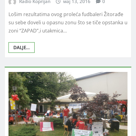
SPORT
Fudbal:Župska berba usred
proleća
Radio Koprijan
мај 13, 2016
0
Lošim rezultatima ovog proleća fudbaleri Žitorađe
su sebe doveli u opasnu zonu što se tiče opstanka u
zoni “ZAPAD”,i utakmica…
DALJE...