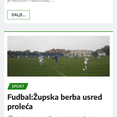
VESTI
U Doljevcu obeležena
nedelja Crvenog krsta
Radio Koprijan
мај 13, 2016
0
Crveni krst Doljevac je u ovoj nedelji, koja je inače
nedelja Crvenog krsta, predvideo niz aktivnosti koje
je većinom realizovao.…
DALJE...