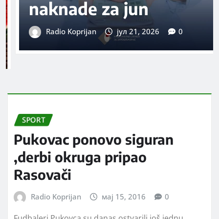
DRUŠTVO
VESTI
Humani gest Akva
parka Doljevac:
Besplatna dnevna
karta za svakog
dobrovoljnog davaoca
krvi
Radio Koprijan
авг 7, 2026
0