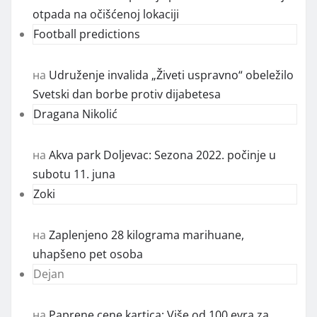
zapaženi rezultati učenika na opštinskim
takmičenjima
E moja državo
на
Mladić iz okoline Žitorađe zlostavljao i mučio
jednu osobu, napao drugu, pa uhapšen
Dno, dna
на
Komunalna inspekcija ponovo otkrila bacanje
otpada na očišćenoj lokaciji
Football predictions
на
Udruženje invalida „Živeti uspravno“ obeležilo
Svetski dan borbe protiv dijabetesa
Dragana Nikolić