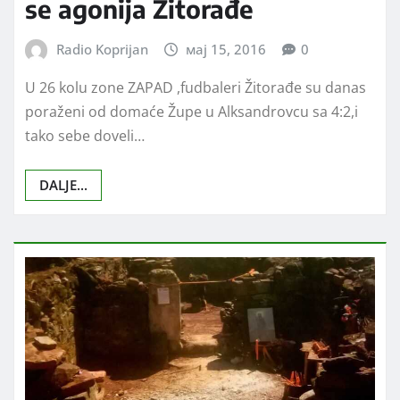
SPORT
Fudbal:Župa slavila,nastavlja
se agonija Žitorađe
Radio Koprijan
мај 15, 2016
0
U 26 kolu zone ZAPAD ,fudbaleri Žitorađe su danas
poraženi od domaće Župe u Alksandrovcu sa 4:2,i
tako sebe doveli…
DALJE...