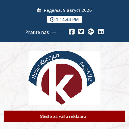
Skip
недеља, 9 август 2026
to
content
1:14:46 PM
Pratite nas