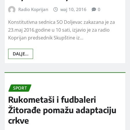
VESTI
Konstitutivna sednica SO
Doljevac 23.maja
Radio Koprijan
мај 10, 2016
0
Konstitutivna sednica SO Doljevac zakazana je za
23.maj 2016.godine u 10 sati, izjavio je za radio
Koprijan predsednik Skupštine iz…
DALJE...