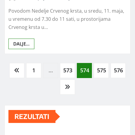
VESTI
Crveni krst u Žitorađi
organizuje besplatne
preglede
Radio Koprijan
мај 10, 2016
0
Povodom Nedelje Crvenog krsta, u sredu, 11. maja,
u vremenu od 7.30 do 11 sati, u prostorijama
Crvenog krsta u…
DALJE...