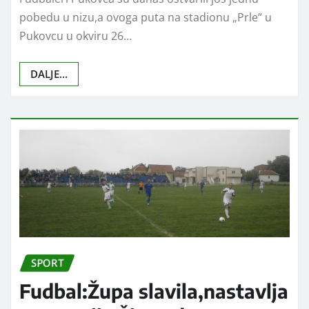
SPORT
Pukovac ponovo siguran
,derbi okruga pripao
Rasovači
Radio Koprijan
мај 15, 2016
0
Fudbaleri Pukovca su danas ostvarili još jednu
pobedu u nizu,a ovoga puta na stadionu „Prle“ u
Pukovcu u okviru 26…
DALJE...