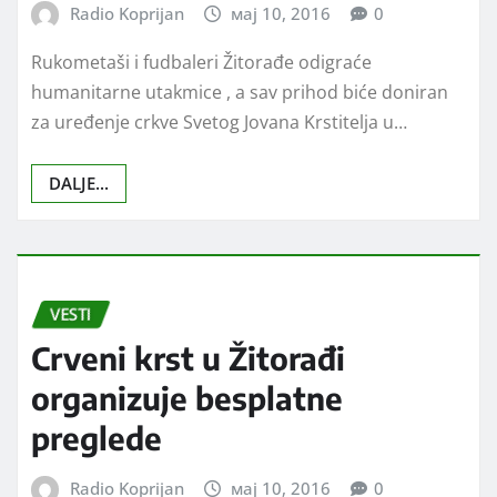
SPORT
Rukometaši i fudbaleri
Žitorađe pomažu adaptaciju
crkve
Radio Koprijan
мај 10, 2016
0
Rukometaši i fudbaleri Žitorađe odigraće
humanitarne utakmice , a sav prihod biće doniran
za uređenje crkve Svetog Jovana Krstitelja u…
DALJE...