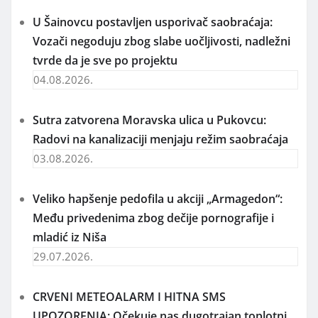
Humani gest Akva parka Doljevac: Besplatna
dnevna karta za svakog dobrovoljnog davaoca
krvi
07.08.2026.
Dobrovoljno davanje krvi u Doljevcu u utorak 11.
avgusta
06.08.2026.
U Šainovcu postavljen usporivač saobraćaja:
Vozači negoduju zbog slabe uočljivosti, nadležni
tvrde da je sve po projektu
04.08.2026.
Sutra zatvorena Moravska ulica u Pukovcu:
Radovi na kanalizaciji menjaju režim saobraćaja