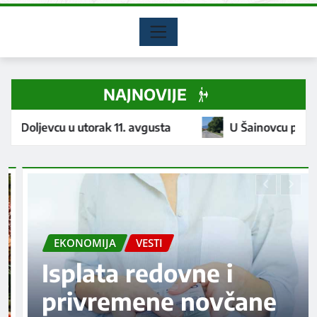
NAJNOVIJE
k 11. avgusta
U Šainovcu postavljen usporivač saob