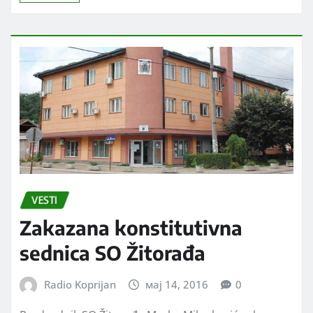
Radio Koprijan
мај 15, 2016
0
Na inicijativu sadašnjeg predsednika M.Z.Toponica
kod Žitorađe Gradimira Miltenovića,pre nekoliko
godina crkvište pored Toponničke reke,koje potiče
još iz srednjeg veka…
DALJE...