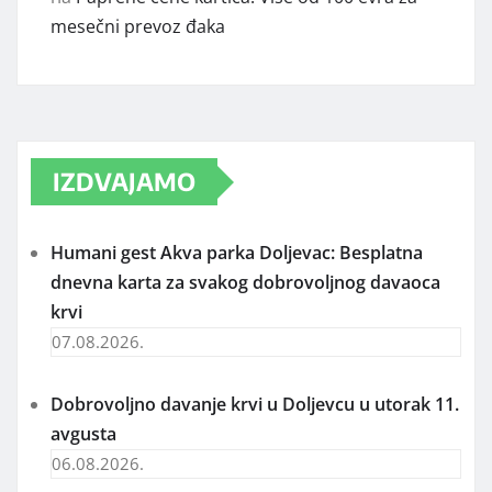
на
Akva park Doljevac: Sezona 2022. počinje u
subotu 11. juna
Zoki
на
Zaplenjeno 28 kilograma marihuane,
uhapšeno pet osoba
Dejan
на
Paprene cene kartica: Više od 100 evra za
mesečni prevoz đaka
IZDVAJAMO