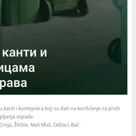
 kanti i kontejnera koji su dati na korišćenje za prvih
upljanja otpada.
rnja, Žitište, Mali Iđoš, Odžaci, Bač.