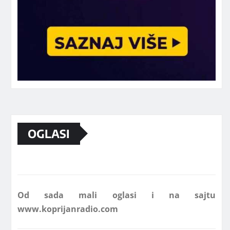
Marketing telefon 062 463 002
OGLASI
Od sada mali oglasi i na sajtu
www.koprijanradio.com