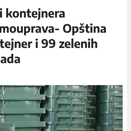
i kontejnera
samouprava- Opština
tejner i 99 zelenih
pada