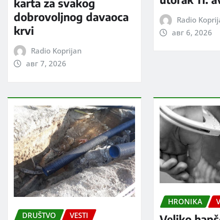
karta za svakog
dobrovoljnog davaoca
Radio Kopri
krvi
авг 6, 2026
Radio Koprijan
авг 7, 2026
HRONIKA
V
DRUŠTVO
VESTI
Veliko hapš