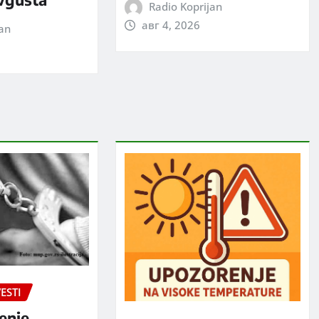
Radio Koprijan
авг 4, 2026
jan
ESTI
enje