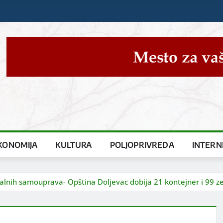
KONOMIJA
KULTURA
POLJOPRIVREDA
INTERN
kalnih samouprava- Opština Doljevac dobija 21 kontejner i 99 z