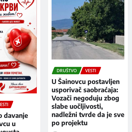
DRUŠTVO
VESTI
U Šainovcu postavljen
usporivač saobraćaja:
Vozači negoduju zbog
ESTI
slabe uočljivosti,
nadležni tvrde da je sve
o davanje
po projektu
evcu u
avgusta