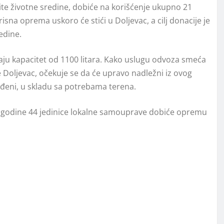
ite životne sredine, dobiće na korišćenje ukupno 21
isna oprema uskoro će stići u Doljevac, a cilj donacije je
edine.
aju kapacitet od 1100 litara. Kako uslugu odvoza smeća
 Doljevac, očekuje se da će upravo nadležni iz ovog
ređeni, u skladu sa potrebama terena.
ve godine 44 jedinice lokalne samouprave dobiće opremu