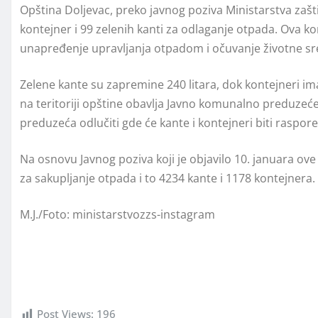
Opština Doljevac, preko javnog poziva Ministarstva zašt
kontejner i 99 zelenih kanti za odlaganje otpada. Ova kor
unapređenje upravljanja otpadom i očuvanje životne sr
Zelene kante su zapremine 240 litara, dok kontejneri im
na teritoriji opštine obavlja Javno komunalno preduzeće
preduzeća odlučiti gde će kante i kontejneri biti raspo
Na osnovu Javnog poziva koji je objavilo 10. januara o
za sakupljanje otpada i to 4234 kante i 1178 kontejnera.
M.J./Foto: ministarstvozzs-instagram
Post Views:
196