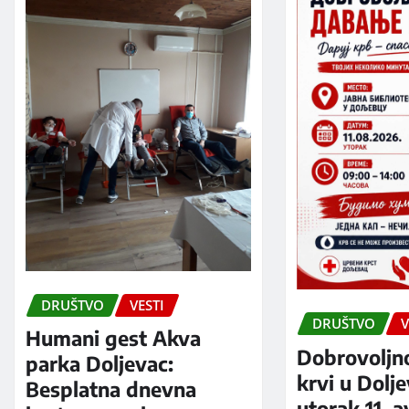
DRUŠTVO
VESTI
DRUŠTVO
V
Humani gest Akva
Dobrovoljn
parka Doljevac:
krvi u Dolj
Besplatna dnevna
utorak 11. 