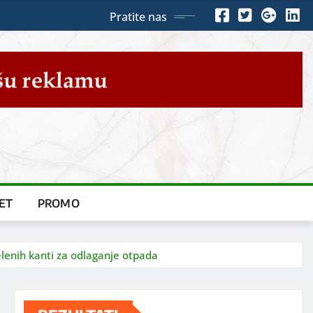
Pratite nas
ET
PROMO
elenih kanti za odlaganje otpada