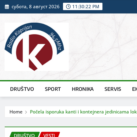
Skip
субота, 8 август 2026
11:30:23 PM
to
content
DRUŠTVO
SPORT
HRONIKA
SERVIS
E
Home
Počela isporuka kanti i kontejnera jedinicama lo
DRUŠTVO
VESTI