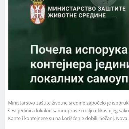
Ministarstvo zaštite životne sredine započelo je isporuku
šest jedinica lokalne samouprave u cilju efikasnijeg sak
Kante i kontejnere su na korišćenje dobili: Sečanj, Nova C