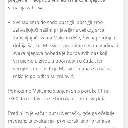
situacija zahteva.
Sve sto smo do sada postigli, postigli smo
zahvaljujući našim prijateljima velikog srca.
Zahvaljujući svima Maksim diše, živi napreduje i
dobija šansu. Maksim danas ima sedam godina, i
svaka njegova pobeda je borba svih nas koji
verujemo u život, u upornost i u čuda . Jer
verujte, čudo je da je Maksim i danas sa nama-
rekla je porodica Milenković.
Pomozimo Maksimu slanjem sms poruke 61 na
3800 da nastavi da se bori da dočeka svoj lek.
Pred njim je važan put u Nemačku gde ga očekuje
medicinska evaluacija, prvi korak ka pripremi za