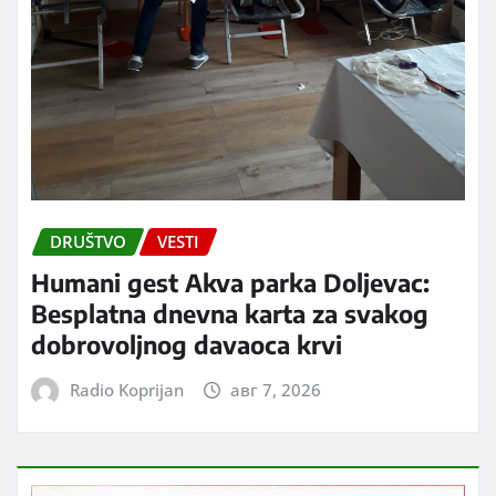
DRUŠTVO
VESTI
Humani gest Akva parka Doljevac:
Besplatna dnevna karta za svakog
dobrovoljnog davaoca krvi
Radio Koprijan
авг 7, 2026