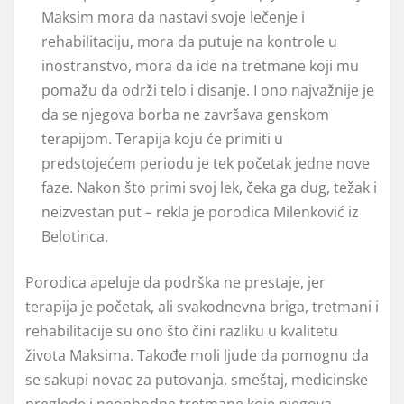
Maksim mora da nastavi svoje lečenje i
rehabilitaciju, mora da putuje na kontrole u
inostranstvo, mora da ide na tretmane koji mu
pomažu da održi telo i disanje. I ono najvažnije je
da se njegova borba ne završava genskom
terapijom. Terapija koju će primiti u
predstojećem periodu je tek početak jedne nove
faze. Nakon što primi svoj lek, čeka ga dug, težak i
neizvestan put – rekla je porodica Milenković iz
Belotinca.
Porodica apeluje da podrška ne prestaje, jer
terapija je početak, ali svakodnevna briga, tretmani i
rehabilitacije su ono što čini razliku u kvalitetu
života Maksima. Takođe moli ljude da pomognu da
se sakupi novac za putovanja, smeštaj, medicinske
preglede i neophodne tretmane koje njegova