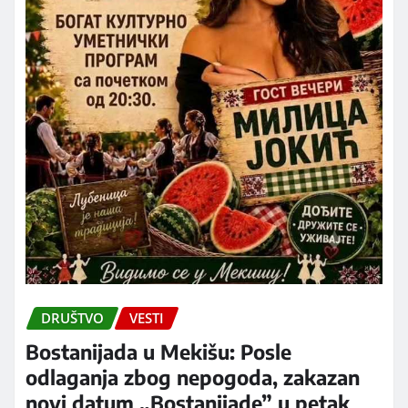
DRUŠTVO
VESTI
Bostanijada u Mekišu: Posle
odlaganja zbog nepogoda, zakazan
novi datum „Bostanijade” u petak