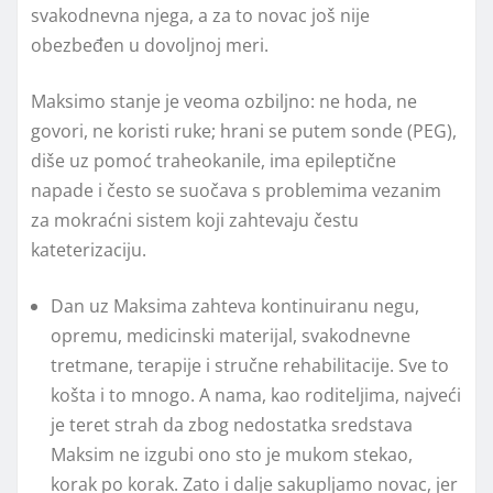
svakodnevna njega, a za to novac još nije
obezbeđen u dovoljnoj meri.
Maksimo stanje je veoma ozbiljno: ne hoda, ne
govori, ne koristi ruke; hrani se putem sonde (PEG),
diše uz pomoć traheokanile, ima epileptične
napade i često se suočava s problemima vezanim
za mokraćni sistem koji zahtevaju čestu
kateterizaciju.
Dan uz Maksima zahteva kontinuiranu negu,
opremu, medicinski materijal, svakodnevne
tretmane, terapije i stručne rehabilitacije. Sve to
košta i to mnogo. A nama, kao roditeljima, najveći
je teret strah da zbog nedostatka sredstava
Maksim ne izgubi ono sto je mukom stekao,
korak po korak. Zato i dalje sakupljamo novac, jer