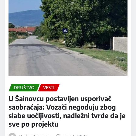
DRUŠTVO
VESTI
U Šainovcu postavljen usporivač
saobraćaja: Vozači negoduju zbog
slabe uočljivosti, nadležni tvrde da je
sve po projektu