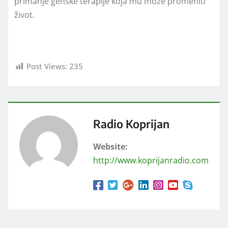
primanje genske terapije koja mu može promeniti
život.
Post Views:
235
Radio Koprijan
Website:
http://www.koprijanradio.com