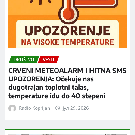
DRUŠTVO
VESTI
CRVENI METEOALARM I HITNA SMS
UPOZORENJA: Očekuje nas
dugotrajan toplotni talas,
temperature idu do 40 stepeni
Radio Koprijan
јул 29, 2026