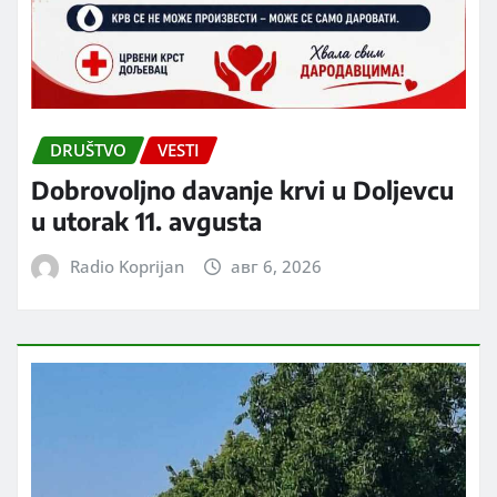
DRUŠTVO
VESTI
Dobrovoljno davanje krvi u Doljevcu
u utorak 11. avgusta
Radio Koprijan
авг 6, 2026