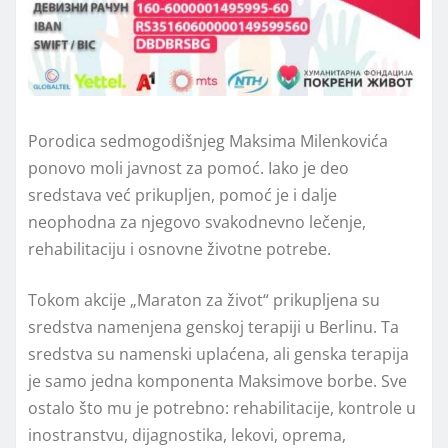
Porodica sedmogodišnjeg Maksima Milenkovića
ponovo moli javnost za pomoć. Iako je deo
sredstava već prikupljen, pomoć je i dalje
neophodna za njegovo svakodnevno lečenje,
rehabilitaciju i osnovne životne potrebe.
Tokom akcije „Maraton za život“ prikupljena su
sredstva namenjena genskoj terapiji u Berlinu. Ta
sredstva su namenski uplaćena, ali genska terapija
je samo jedna komponenta Maksimove borbe. Sve
ostalo što mu je potrebno: rehabilitacije, kontrole u
inostranstvu, dijagnostika, lekovi, oprema,