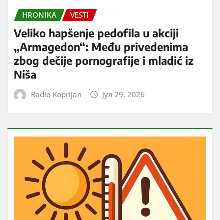
HRONIKA
VESTI
Veliko hapšenje pedofila u akciji
„Armagedon“: Među privedenima
zbog dečije pornografije i mladić iz
Niša
Radio Koprijan
јул 29, 2026