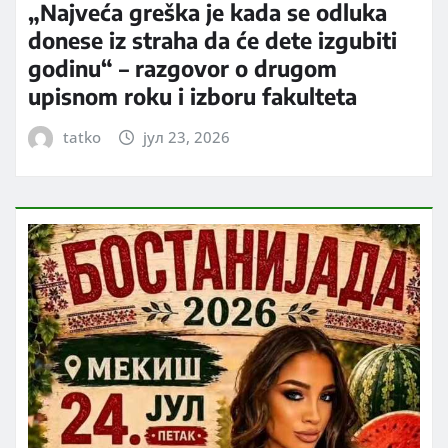
„Najveća greška je kada se odluka
donese iz straha da će dete izgubiti
godinu“ – razgovor o drugom
upisnom roku i izboru fakulteta
tatko
јул 23, 2026