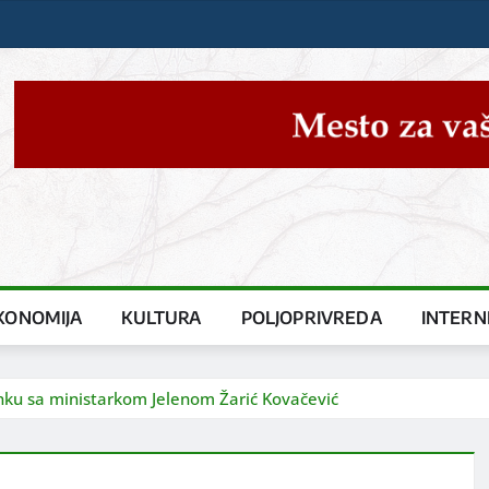
KONOMIJA
KULTURA
POLJOPRIVREDA
INTERN
anku sa ministarkom Jelenom Žarić Kovačević