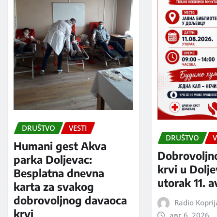
DRUŠTVO
VESTI
DRUŠTVO
V
Humani gest Akva
Dobrovoljn
parka Doljevac:
krvi u Dolj
Besplatna dnevna
utorak 11. 
karta za svakog
dobrovoljnog davaoca
Radio Kopri
krvi
авг 6, 2026