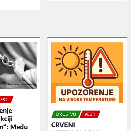
ESTI
enje
DRUŠTVO
VESTI
kciji
CRVENI
n“: Među