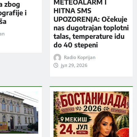
METEOALARM I
a zbog
HITNA SMS
grafije i
UPOZORENJA: Očekuje
iša
nas dugotrajan toplotni
jan
talas, temperature idu
do 40 stepeni
Radio Koprijan
јул 29, 2026