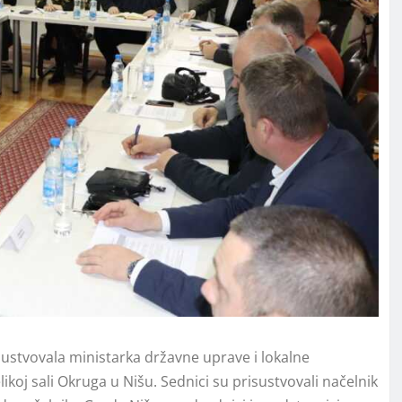
sustvovala ministarka državne uprave i lokalne
ikoj sali Okruga u Nišu. Sednici su prisustvovali načelnik