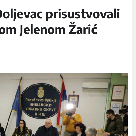
oljevac prisustvovali
om Jelenom Žarić