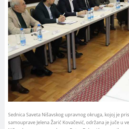
Sednica Saveta Nišavskog upravnog okruga, kojoj je pri
samouprave Jelena Žarić Kovačević, održana je juče u vel