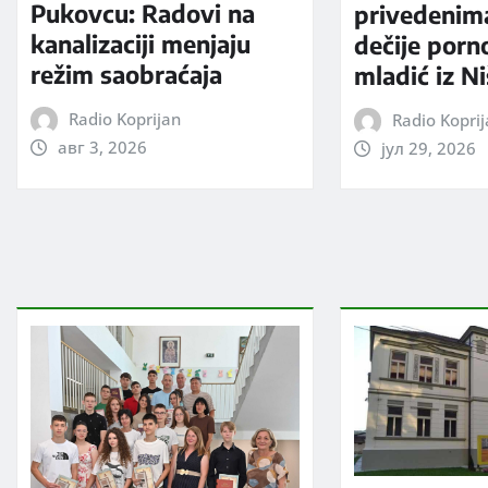
Pukovcu: Radovi na
privedenim
kanalizaciji menjaju
dečije porno
režim saobraćaja
mladić iz N
Radio Koprijan
Radio Kopri
авг 3, 2026
јул 29, 2026