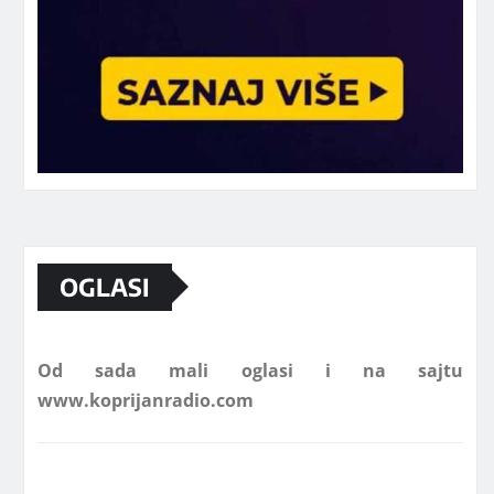
Marketing telefon 062 463 002
OGLASI
Od sada mali oglasi i na sajtu
www.koprijanradio.com