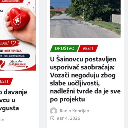
DRUŠTVO
VESTI
U Šainovcu postavljen
usporivač saobraćaja:
Vozači negoduju zbog
ESTI
slabe uočljivosti,
nadležni tvrde da je sve
o davanje
po projektu
evcu u
avgusta
Radio Koprijan
авг 4, 2026
jan