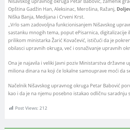
Nišavskog upravnog okruga Petar Babović, zamenik grad
Opština Gadžin Han, Aleksinac, Merošina, Ražanj,
Dolјe
Niška Banja, Medijana i Crveni Krst.
,,Vrlo sam zadovolјna funkcionisanjem Nišavskog upravn
sastanku mnogih tema, poput ePisarnica, digitalizacije il
prilikom ministarka Žarić Kovačević, ističući da je pokr
obilasci upravnih okruga, već i osnaživanje upravnih ok
Ona je najavila i veliki Javni poziv Ministarstva državn
miliona dinara na koji će lokalne samouprave moći da s
Načelnik Nišavskog upravnog okruga Petar Babović poruč
kao i da je na njemu posebno istakao odličnu saradnj
Post Views:
212