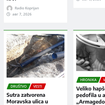
Radio Koprijan
авг 7, 2026
HRONIKA
V
DRUŠTVO
VESTI
Veliko hapš
Sutra zatvorena
pedofila u a
Moravska ulica u
„Armagedo