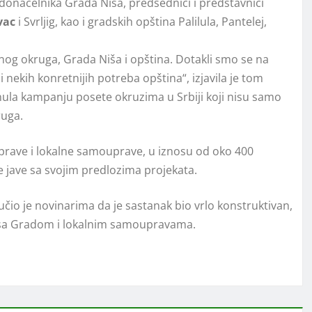
onačelnika Grada Niša, predsednici i predstavnici
vac
i Svrlјig, kao i gradskih opština Palilula, Pantelej,
og okruga, Grada Niša i opština. Dotakli smo se na
i nekih konretnijih potreba opština“, izjavila je tom
enula kampanju posete okruzima u Srbiji koji nisu samo
ruga.
e uprave i lokalne samouprave, u iznosu od oko 400
e jave sa svojim predlozima projekata.
io je novinarima da je sastanak bio vrlo konstruktivan,
u sa Gradom i lokalnim samoupravama.