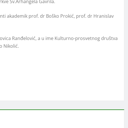
crkve Sv.Arhangela Gavrila.
i akademik prof. dr Boško Prokić, prof. dr Hranislav
Novica Ranđelović, a u ime Kulturno-prosvetnog društva
o Nikolić.
https://linktr.ee/royalhoki.77