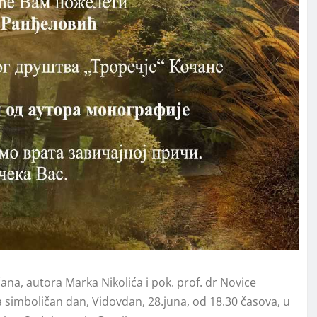
na, autora Marka Nikolića i pok. prof. dr Novice
a simboličan dan, Vidovdan, 28.juna, od 18.30 časova, u