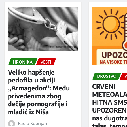
HRONIKA
VESTI
Veliko hapšenje
DRUŠTVO
V
pedofila u akciji
CRVENI
„Armagedon“: Među
METEOALA
privedenima zbog
HITNA SM
dečije pornografije i
UPOZORENJ
mladić iz Niša
nas dugotra
Radio Koprijan
talas, temp