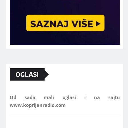
Marketing telefon 062 463 002
OGLASI
Od sada mali oglasi i na sajtu
www.koprijanradio.com