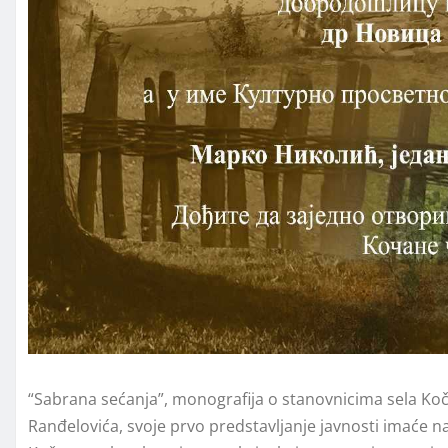
“Sabrana sećanja”, monografija o stanovnicima sela Koča
Ranđelovića, svoje prvo predstavljanje javnosti imaće n