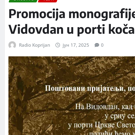
Promocija monografij
Vidovdan u porti koč
Radio Koprijan
јун 17, 2025
0