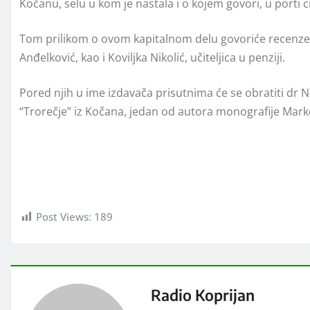
Kočanu, selu u kom je nastala i o kojem govori, u porti 
Tom prilikom o ovom kapitalnom delu govoriće recenzent
Anđelković, kao i Koviljka Nikolić, učiteljica u penziji.
Pored njih u ime izdavača prisutnima će se obratiti dr 
“Trorečje” iz Kočana, jedan od autora monografije Mark
Post Views:
189
Radio Koprijan