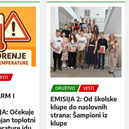
ESTI
DRUŠTVO
VESTI
RM I
EMISIJA 2: Od školske
S
klupe do naslovnih
A: Očekuje
strana: Šampioni iz
jan toplotni
klupe
erature idu