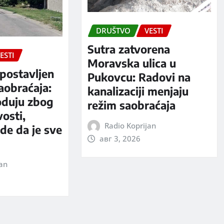
DRUŠTVO
VESTI
Sutra zatvorena
ESTI
Moravska ulica u
postavljen
Pukovcu: Radovi na
aobraćaja:
kanalizaciji menjaju
oduju zbog
režim saobraćaja
vosti,
Radio Koprijan
rde da je sve
авг 3, 2026
jan