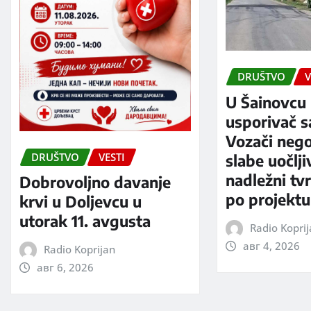
DRUŠTVO
V
U Šainovcu 
usporivač s
Vozači neg
DRUŠTVO
VESTI
slabe uočlji
nadležni tv
Dobrovoljno davanje
po projektu
krvi u Doljevcu u
utorak 11. avgusta
Radio Kopri
авг 4, 2026
Radio Koprijan
авг 6, 2026