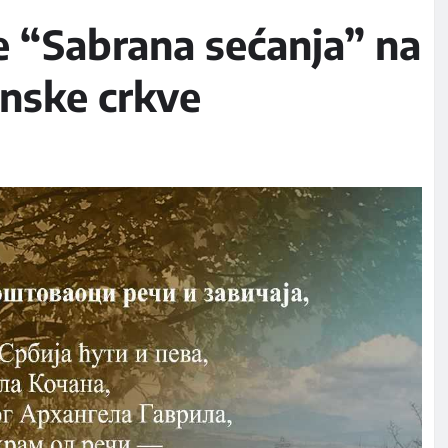
e “Sabrana sećanja” na
anske crkve