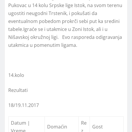
Pukovac u 14 kolu Srpske lige Istok, na svom terenu
ugostiti neugodni Trstenik, i pokušati da
eventualnom pobedom prokrči sebi put ka sredini
tabele.Igraće se i utakmice u Zoni Istok, ali i u
Nišavskoj okružnoj ligi. Evo rasporeda odigravanja
utakmica u pomenutim ligama.
14.kolo
Rezultati
18/19.11.2017
Datum |
Re
Domaćin
Gost
Vreme
z