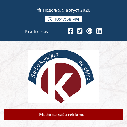
Skip
недеља, 9 август 2026
to
content
10:48:00 PM
Pratite nas