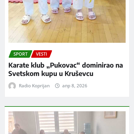
SPORT
VESTI
Karate klub „Pukovac“ dominirao na
Svetskom kupu u Kruševcu
Radio Koprijan
апр 8, 2026