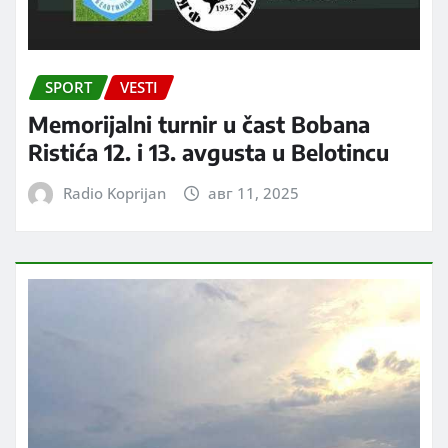
SPORT
VESTI
Memorijalni turnir u čast Bobana
Ristića 12. i 13. avgusta u Belotincu
Radio Koprijan
авг 11, 2025