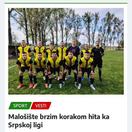
SPORT
VESTI
Malošište brzim korakom hita ka
Srpskoj ligi