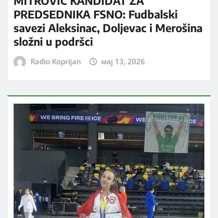
MITROVIĆ KANDIDAT ZA
PREDSEDNIKA FSNO: Fudbalski
savezi Aleksinac, Doljevac i Merošina
složni u podršci
Radio Koprijan
мај 13, 2026