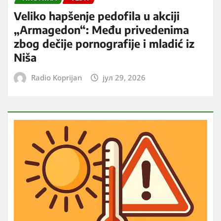
Veliko hapšenje pedofila u akciji
„Armagedon“: Među privedenima
zbog dečije pornografije i mladić iz
Niša
Radio Koprijan
јул 29, 2026