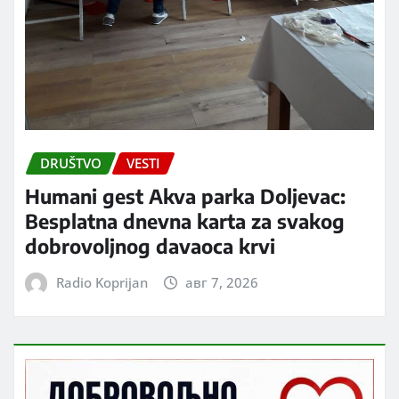
DRUŠTVO
VESTI
Humani gest Akva parka Doljevac:
Besplatna dnevna karta za svakog
dobrovoljnog davaoca krvi
Radio Koprijan
авг 7, 2026