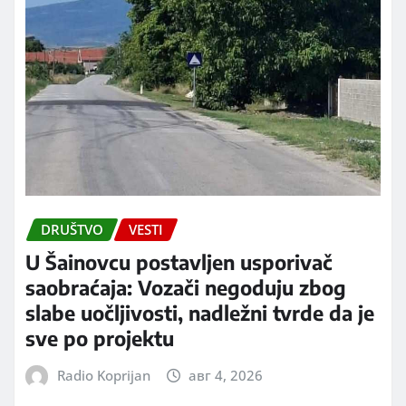
DRUŠTVO
VESTI
U Šainovcu postavljen usporivač
saobraćaja: Vozači negoduju zbog
slabe uočljivosti, nadležni tvrde da je
sve po projektu
Radio Koprijan
авг 4, 2026