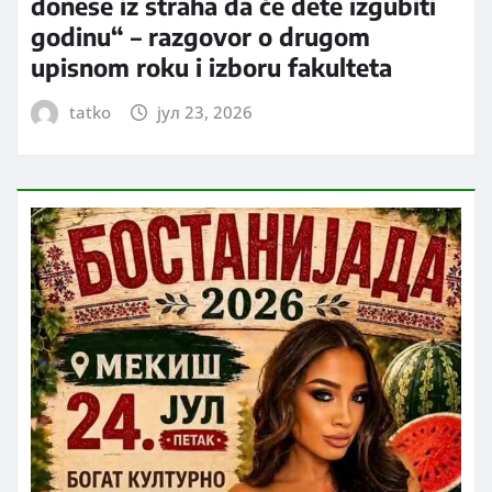
donese iz straha da će dete izgubiti
godinu“ – razgovor o drugom
upisnom roku i izboru fakulteta
tatko
јул 23, 2026