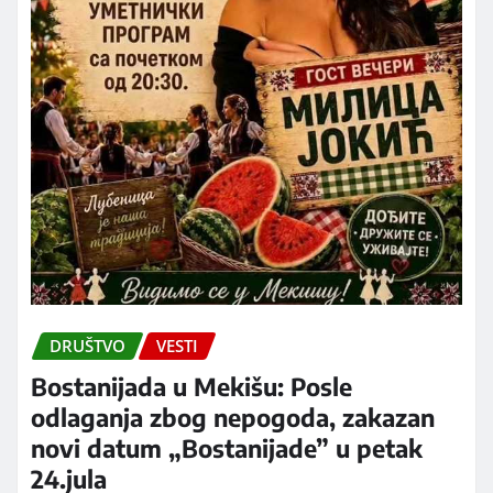
DRUŠTVO
VESTI
Bostanijada u Mekišu: Posle
odlaganja zbog nepogoda, zakazan
novi datum „Bostanijade” u petak
24.jula