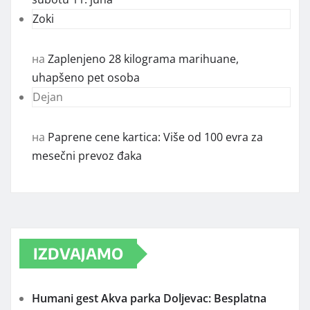
Zoki
на
Zaplenjeno 28 kilograma marihuane,
uhapšeno pet osoba
Dejan
на
Paprene cene kartica: Više od 100 evra za
mesečni prevoz đaka
IZDVAJAMO
Humani gest Akva parka Doljevac: Besplatna