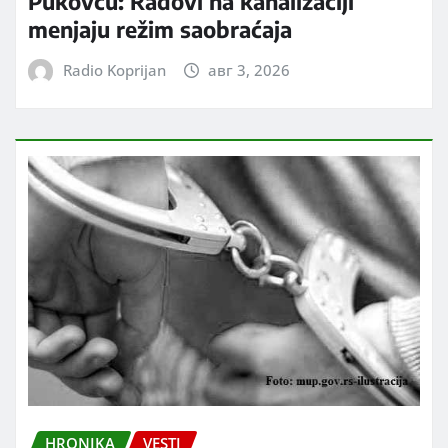
Pukovcu: Radovi na kanalizaciji
menjaju režim saobraćaja
Radio Koprijan
авг 3, 2026
HRONIKA
VESTI