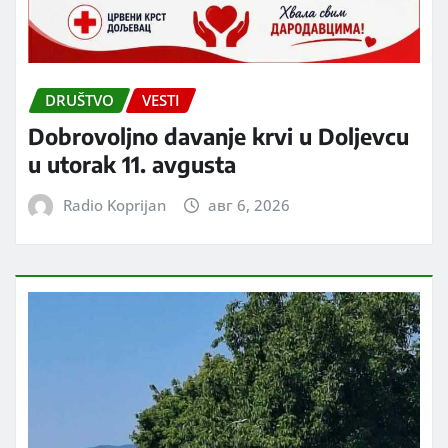
DRUŠTVO
VESTI
Dobrovoljno davanje krvi u Doljevcu
u utorak 11. avgusta
Radio Koprijan
авг 6, 2026