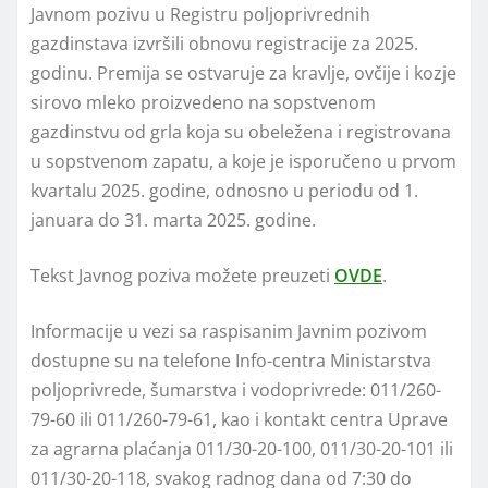
Javnom pozivu u Registru polјoprivrednih
gazdinstava izvršili obnovu registracije za 2025.
godinu. Premija se ostvaruje za kravlјe, ovčije i kozje
sirovo mleko proizvedeno na sopstvenom
gazdinstvu od grla koja su obeležena i registrovana
u sopstvenom zapatu, a koje je isporučeno u prvom
kvartalu 2025. godine, odnosno u periodu od 1.
januara do 31. marta 2025. godine.
Tekst Javnog poziva možete preuzeti
OVDE
.
Informacije u vezi sa raspisanim Javnim pozivom
dostupne su na telefone Info-centra Ministarstva
polјoprivrede, šumarstva i vodoprivrede: 011/260-
79-60 ili 011/260-79-61, kao i kontakt centra Uprave
za agrarna plaćanja 011/30-20-100, 011/30-20-101 ili
011/30-20-118, svakog radnog dana od 7:30 do