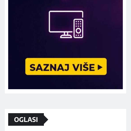
Marketing telefon 062 463 002
OGLASI
Od sada mali oglasi i na sajtu