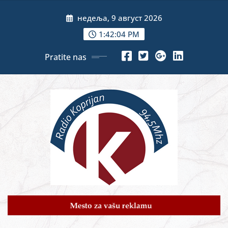
Skip
недеља, 9 август 2026
to
content
1:42:06 PM
Pratite nas