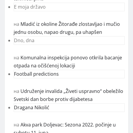
E moja državo
на
Mladić iz okoline Žitorađe zlostavljao i mučio
jednu osobu, napao drugu, pa uhapšen
Dno, dna
на
Komunalna inspekcija ponovo otkrila bacanje
otpada na očišćenoj lokaciji
Football predictions
на
Udruženje invalida „Živeti uspravno“ obeležilo
Svetski dan borbe protiv dijabetesa
Dragana Nikolić
на
Akva park Doljevac: Sezona 2022. počinje u
subotu 11. juna