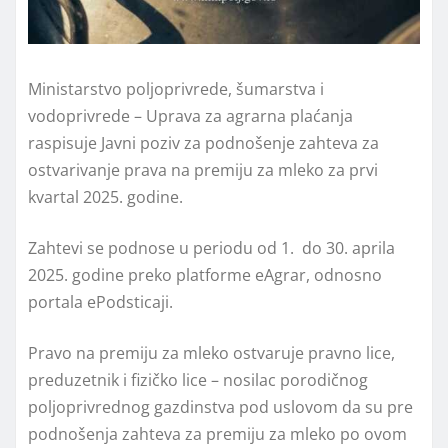
Ministarstvo polјoprivrede, šumarstva i
vodoprivrede – Uprava za agrarna plaćanja
raspisuje Javni poziv za podnošenje zahteva za
ostvarivanje prava na premiju za mleko za prvi
kvartal 2025. godine.
Zahtevi se podnose u periodu od 1. do 30. aprila
2025. godine preko platforme eAgrar, odnosno
portala ePodsticaji.
Pravo na premiju za mleko ostvaruje pravno lice,
preduzetnik i fizičko lice – nosilac porodičnog
polјoprivrednog gazdinstva pod uslovom da su pre
podnošenja zahteva za premiju za mleko po ovom