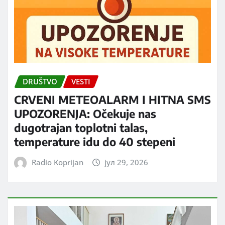
DRUŠTVO
VESTI
CRVENI METEOALARM I HITNA SMS
UPOZORENJA: Očekuje nas
dugotrajan toplotni talas,
temperature idu do 40 stepeni
Radio Koprijan
јул 29, 2026