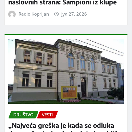
naslovnih strana: Šampioni iz klupe
Radio Koprijan
јул 27, 2026
DRUŠTVO
VESTI
„Najveća greška je kada se odluka