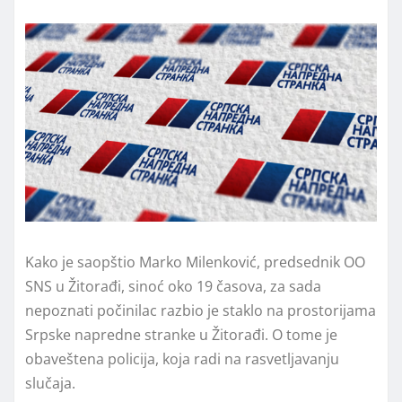
Kako je saopštio Marko Milenković, predsednik OO
SNS u Žitorađi, sinoć oko 19 časova, za sada
nepoznati počinilac razbio je staklo na prostorijama
Srpske napredne stranke u Žitorađi. O tome je
obaveštena policija, koja radi na rasvetljavanju
slučaja.