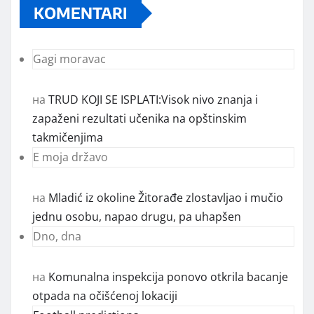
KOMENTARI
Gagi moravac
на
TRUD KOJI SE ISPLATI:Visok nivo znanja i
zapaženi rezultati učenika na opštinskim
takmičenjima
E moja državo
на
Mladić iz okoline Žitorađe zlostavljao i mučio
jednu osobu, napao drugu, pa uhapšen
Dno, dna
на
Komunalna inspekcija ponovo otkrila bacanje
otpada na očišćenoj lokaciji