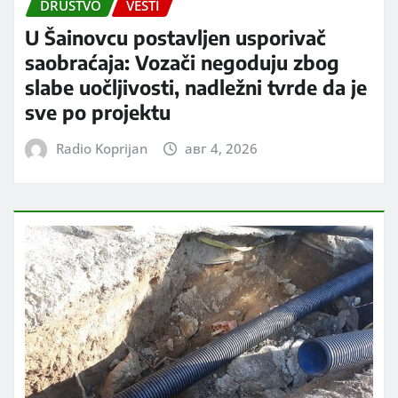
DRUŠTVO
VESTI
U Šainovcu postavljen usporivač
saobraćaja: Vozači negoduju zbog
slabe uočljivosti, nadležni tvrde da je
sve po projektu
Radio Koprijan
авг 4, 2026