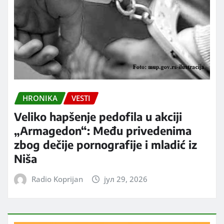
HRONIKA
VESTI
Veliko hapšenje pedofila u akciji
„Armagedon“: Među privedenima
zbog dečije pornografije i mladić iz
Niša
Radio Koprijan
јул 29, 2026