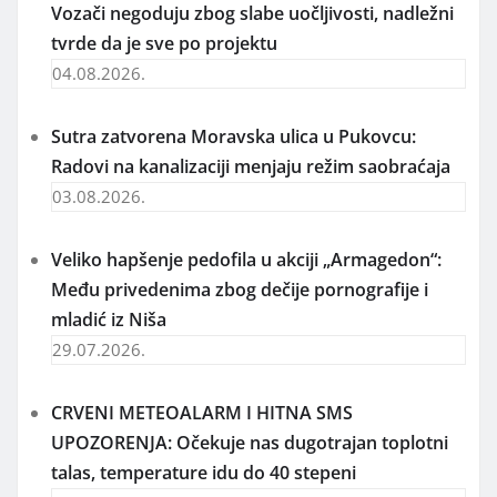
Vozači negoduju zbog slabe uočljivosti, nadležni
tvrde da je sve po projektu
04.08.2026.
Sutra zatvorena Moravska ulica u Pukovcu:
Radovi na kanalizaciji menjaju režim saobraćaja
03.08.2026.
Veliko hapšenje pedofila u akciji „Armagedon“:
Među privedenima zbog dečije pornografije i
mladić iz Niša
29.07.2026.
CRVENI METEOALARM I HITNA SMS
UPOZORENJA: Očekuje nas dugotrajan toplotni
talas, temperature idu do 40 stepeni