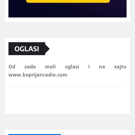
Marketing telefon 062 463 002
OGLASI
Od sada mali oglasi i na sajtu
www.koprijanradio.com