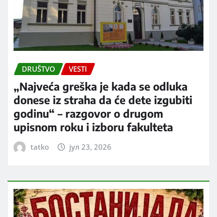
DRUŠTVO
VESTI
„Najveća greška je kada se odluka
donese iz straha da će dete izgubiti
godinu“ – razgovor o drugom
upisnom roku i izboru fakulteta
tatko
јул 23, 2026