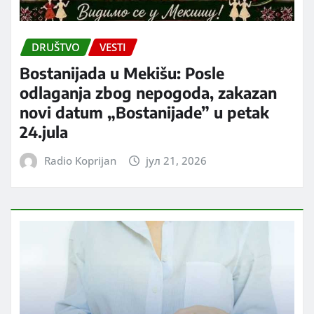
DRUŠTVO
VESTI
Bostanijada u Mekišu: Posle
odlaganja zbog nepogoda, zakazan
novi datum „Bostanijade” u petak
24.jula
Radio Koprijan
јул 21, 2026