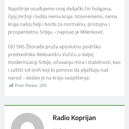
Najoštrije osuđujemo ovaj divljački čin huligana,
čijoj mržnji i ludilu nema kraja. Istovremeno, nema
kraja našoj želji i borbi za normalnu, pristojnu i
prosperitetnu Srbiju – napisao je Milenković.
OO SNS Žitorađa pruža apsolutnu podršku
predsedniku Aleksandru Vučiću u daljoj
modernizaciji Srbije, očuvanju mira i stabilnosti, kao
i zaštiti od onih koji bi ponovo da pljačkaju naš
narod – dodao je na kraju saopštenja.
Post Views:
205
Radio Koprijan