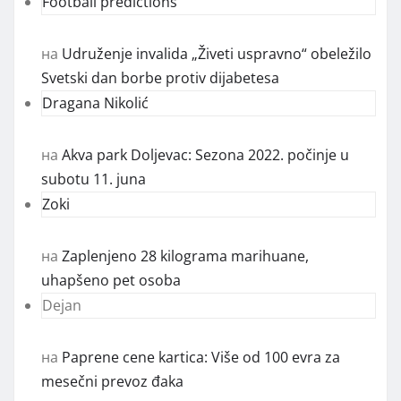
Football predictions
на
Udruženje invalida „Živeti uspravno“ obeležilo
Svetski dan borbe protiv dijabetesa
Dragana Nikolić
на
Akva park Doljevac: Sezona 2022. počinje u
subotu 11. juna
Zoki
на
Zaplenjeno 28 kilograma marihuane,
uhapšeno pet osoba
Dejan
на
Paprene cene kartica: Više od 100 evra za
mesečni prevoz đaka