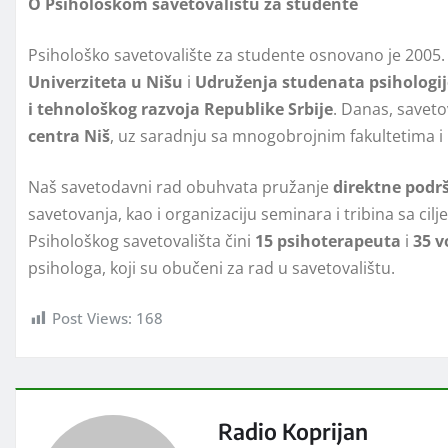
O Psihološkom savetovalištu za studente
Psihološko savetovalište za studente osnovano je 2005.
Univerziteta u Nišu
i
Udruženja studenata psihologij
i tehnološkog razvoja Republike Srbije
. Danas, saveto
centra Niš
, uz saradnju sa mnogobrojnim fakultetima i
Naš savetodavni rad obuhvata pružanje
direktne podr
savetovanja, kao i organizaciju seminara i tribina sa ci
Psihološkog savetovališta čini
15 psihoterapeuta
i
35 v
psihologa, koji su obučeni za rad u savetovalištu.
Post Views:
168
Radio Koprijan