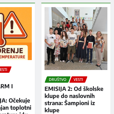
ESTI
DRUŠTVO
VESTI
RM I
EMISIJA 2: Od školske
S
klupe do naslovnih
A: Očekuje
strana: Šampioni iz
jan toplotni
klupe