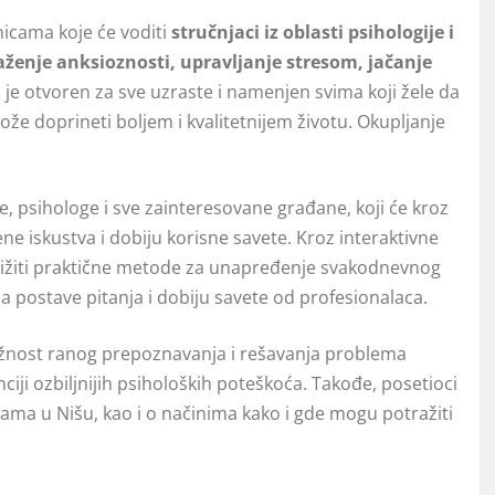
nicama koje će voditi
stručnjaci iz oblasti psihologije i
aženje anksioznosti, upravljanje stresom, jačanje
 je otvoren za sve uzraste i namenjen svima koji žele da
e doprineti boljem i kvalitetnijem životu. Okupljanje
e, psihologe i sve zainteresovane građane, koji će kroz
ne iskustva i dobiju korisne savete. Kroz interaktivne
ibližiti praktične metode za unapređenje svakodnevnog
 postave pitanja i dobiju savete od profesionalaca.
važnost ranog prepoznavanja i rešavanja problema
iji ozbiljnijih psiholoških poteškoća. Takođe, posetioci
ma u Nišu, kao i o načinima kako i gde mogu potražiti