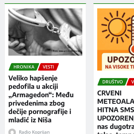
HRONIKA
VESTI
Veliko hapšenje
DRUŠTVO
V
pedofila u akciji
CRVENI
„Armagedon“: Među
METEOALA
privedenima zbog
HITNA SM
dečije pornografije i
UPOZORENJ
mladić iz Niša
nas dugotra
Radio Koprijan