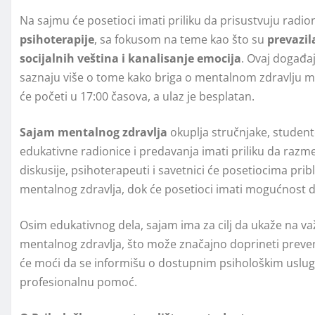
Na sajmu će posetioci imati priliku da prisustvuju radio
psihoterapije
, sa fokusom na teme kao što su
prevazil
socijalnih veština i kanalisanje emocija
. Ovaj događaj
saznaju više o tome kako briga o mentalnom zdravlju mož
će početi u 17:00 časova, a ulaz je besplatan.
Sajam mentalnog zdravlja
okuplja stručnjake, student
edukativne radionice i predavanja imati priliku da razme
diskusije, psihoterapeuti i savetnici će posetiocima pr
mentalnog zdravlja, dok će posetioci imati mogućnost da
Osim edukativnog dela, sajam ima za cilj da ukaže na 
mentalnog zdravlja, što može značajno doprineti prevenc
će moći da se informišu o dostupnim psihološkim usluga
profesionalnu pomoć.