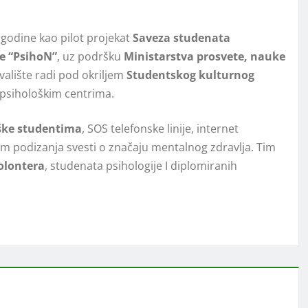
 godine kao pilot projekat
Saveza studenata
e “PsihoN”
, uz podršku
Ministarstva prosvete, nauke
valište radi pod okriljem
Studentskog kulturnog
 psihološkim centrima.
ške studentima
, SOS telefonske linije, internet
ljem podizanja svesti o značaju mentalnog zdravlja. Tim
olontera
, studenata psihologije I diplomiranih