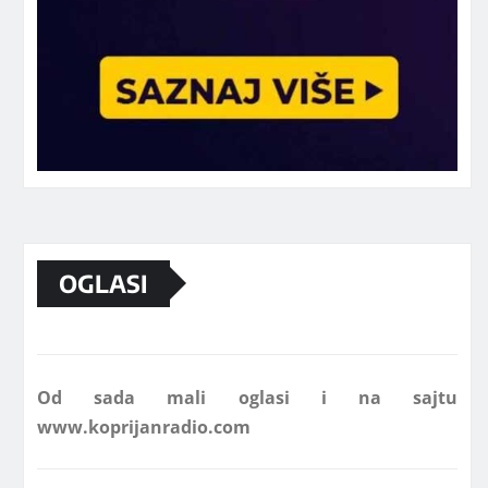
Marketing telefon 062 463 002
OGLASI
Od sada mali oglasi i na sajtu
www.koprijanradio.com