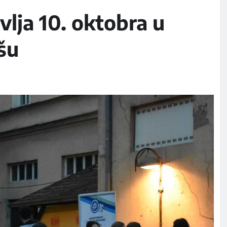
lja 10. oktobra u
šu