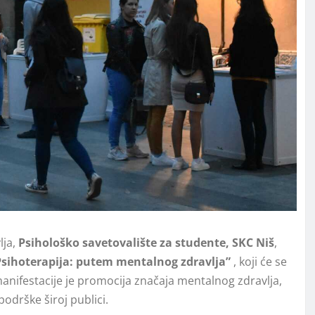
lja,
Psihološko savetovalište za studente, SKC Niš
,
Psihoterapija: putem mentalnog zdravlja”
, koji će se
manifestacije je promocija značaja mentalnog zdravlja,
podrške široj publici.