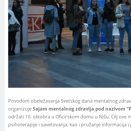
Povodom obeležavanja Svetskog dana mentalnog zdrav
organizuje
Sajam mentalnog zdravlja pod nazivom
“
održati 10. oktobra u Oficirskom domu u Nišu. Cilj ove 
psihoterapije i savetovanja, kao i pružanje informacija i 