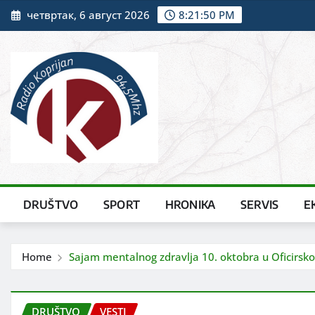
Skip
четвртак, 6 август 2026
8:21:51 PM
to
content
DRUŠTVO
SPORT
HRONIKA
SERVIS
E
Home
Sajam mentalnog zdravlja 10. oktobra u Oficirs
DRUŠTVO
VESTI