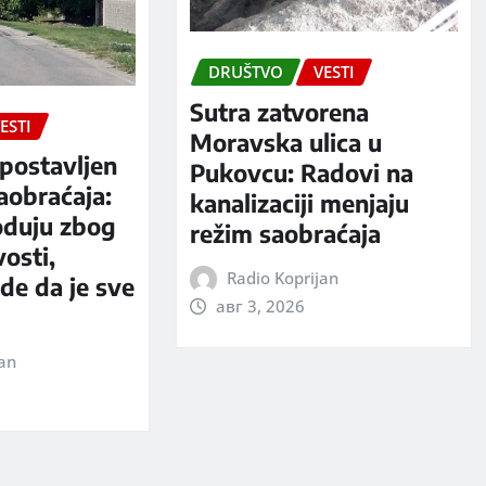
DRUŠTVO
VESTI
Sutra zatvorena
ESTI
Moravska ulica u
postavljen
Pukovcu: Radovi na
aobraćaja:
kanalizaciji menjaju
oduju zbog
režim saobraćaja
vosti,
Radio Koprijan
rde da je sve
авг 3, 2026
jan