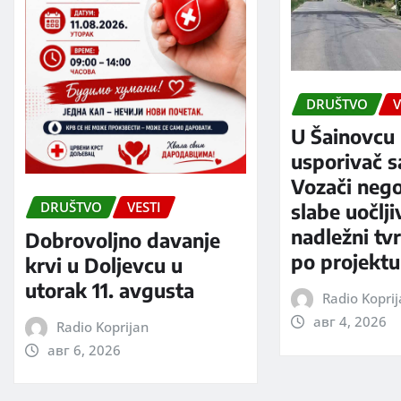
DRUŠTVO
V
U Šainovcu 
usporivač s
Vozači neg
DRUŠTVO
VESTI
slabe uočlji
nadležni tv
Dobrovoljno davanje
po projektu
krvi u Doljevcu u
utorak 11. avgusta
Radio Kopri
авг 4, 2026
Radio Koprijan
авг 6, 2026