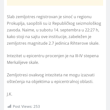
Slab zemljotres registrovan je sinoć u regionu
Prokuplja, saopštili su iz Republičkog seizmološkog
zavoda. Naime, u subotu 14. septembra u 22:27 h,
kako stoji na sajtu ove institucije, zabeležen je
zemljotres magnitude 2.7 jedinica Rihterove skale.
Intezitet u epicentru procenjen je na III-IV stepena
Merkalijeve skale.
Zemljotresi ovakvog inteziteta ne mogu izazvati
oštećenja na objektima u epicentralnoj oblasti.
J.K.
Post Views:
253