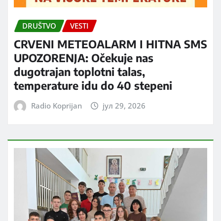
DRUŠTVO
VESTI
CRVENI METEOALARM I HITNA SMS
UPOZORENJA: Očekuje nas
dugotrajan toplotni talas,
temperature idu do 40 stepeni
Radio Koprijan
јул 29, 2026