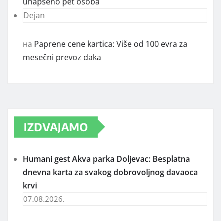
uhapšeno pet osoba
Dejan
на
Paprene cene kartica: Više od 100 evra za
mesečni prevoz đaka
IZDVAJAMO
Humani gest Akva parka Doljevac: Besplatna
dnevna karta za svakog dobrovoljnog davaoca
krvi
07.08.2026.