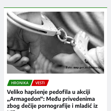
HRONIKA
VESTI
Veliko hapšenje pedofila u akciji
„Armagedon“: Među privedenima
zbog dečije pornografije i mladić iz