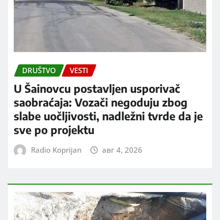
DRUŠTVO
VESTI
U Šainovcu postavljen usporivač
saobraćaja: Vozači negoduju zbog
slabe uočljivosti, nadležni tvrde da je
sve po projektu
Radio Koprijan
авг 4, 2026