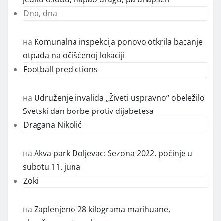
Dno, dna
на
Komunalna inspekcija ponovo otkrila bacanje
otpada na očišćenoj lokaciji
Football predictions
на
Udruženje invalida „Živeti uspravno“ obeležilo
Svetski dan borbe protiv dijabetesa
Dragana Nikolić
на
Akva park Doljevac: Sezona 2022. počinje u
subotu 11. juna
Zoki
на
Zaplenjeno 28 kilograma marihuane,