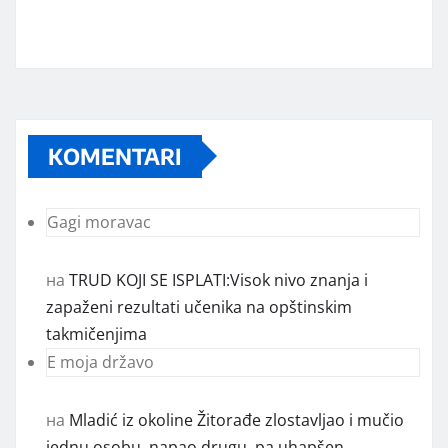
KOMENTARI
Gagi moravac
на
TRUD KOJI SE ISPLATI:Visok nivo znanja i
zapaženi rezultati učenika na opštinskim
takmičenjima
E moja državo
на
Mladić iz okoline Žitorađe zlostavljao i mučio
jednu osobu, napao drugu, pa uhapšen