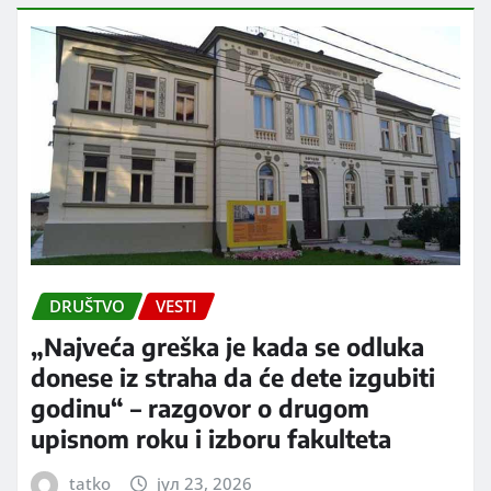
DRUŠTVO
VESTI
„Najveća greška je kada se odluka
donese iz straha da će dete izgubiti
godinu“ – razgovor o drugom
upisnom roku i izboru fakulteta
tatko
јул 23, 2026