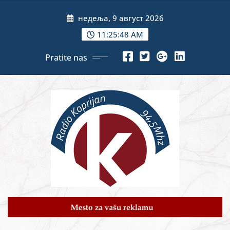
Skip
недеља, 9 август 2026
to
content
11:25:50 AM
Pratite nas