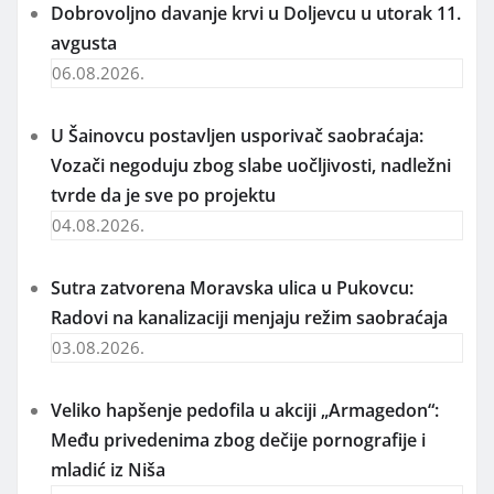
Dobrovoljno davanje krvi u Doljevcu u utorak 11.
avgusta
06.08.2026.
U Šainovcu postavljen usporivač saobraćaja:
Vozači negoduju zbog slabe uočljivosti, nadležni
tvrde da je sve po projektu
04.08.2026.
Sutra zatvorena Moravska ulica u Pukovcu:
Radovi na kanalizaciji menjaju režim saobraćaja
03.08.2026.
Veliko hapšenje pedofila u akciji „Armagedon“:
Među privedenima zbog dečije pornografije i
mladić iz Niša